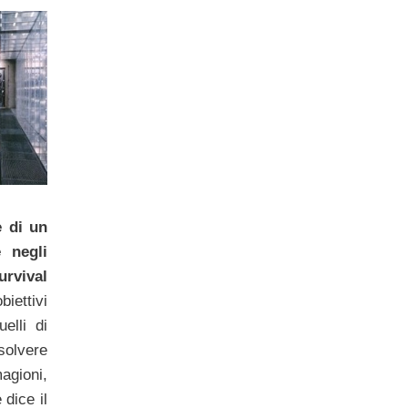
e di un
 negli
rvival
biettivi
elli di
solvere
agioni,
 dice il