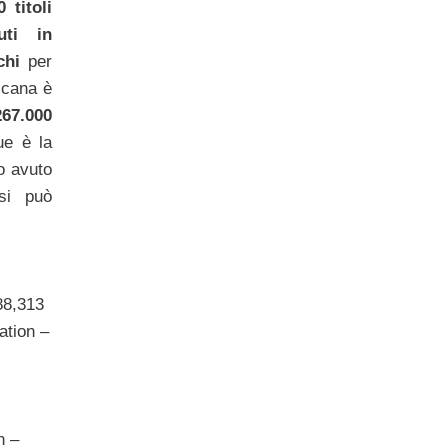
0 titoli
ti in
chi
per
icana è
267.000
ue è la
 avuto
si può
88,313
ation –
n –