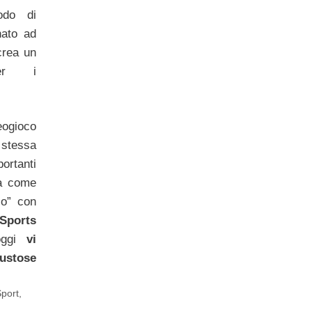
todo di
nato ad
rea un
per i
eogioco
a stessa
ortanti
ca come
io” con
Sports
 oggi
vi
stose
port
,