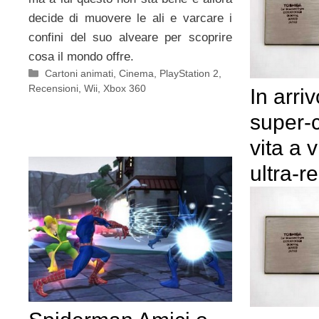
decide di muovere le ali e varcare i
confini del suo alveare per scoprire
cosa il mondo offre.
Categorie
Cartoni animati
,
Cinema
,
PlayStation 2
,
Recensioni
,
Wii
,
Xbox 360
In arri
super-
vita a 
ultra-re