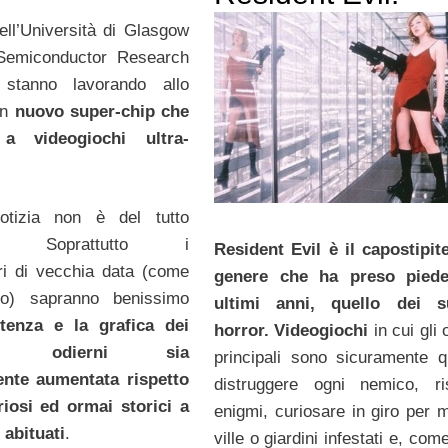
dell’Università di Glasgow
 Semiconductor Research
 stanno lavorando allo
un
nuovo super-chip che
a videogiochi ultra-
otizia non è del tutto
ata. Soprattutto i
Resident Evil è il capostipit
ri di vecchia data (come
genere che ha preso piede
itto) sapranno benissimo
ultimi anni, quello dei su
tenza e la grafica dei
horror.
Videogiochi
in cui gli o
ochi odierni sia
principali sono sicuramente qu
nte aumentata rispetto
distruggere ogni nemico, ri
riosi ed ormai storici a
enigmi, curiosare in giro per m
 abituati
.
ville o giardini infestati e, come