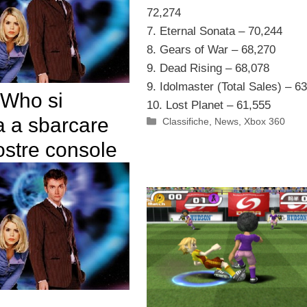
72,274
7. Eternal Sonata – 70,244
8. Gears of War – 68,270
9. Dead Rising – 68,078
9. Idolmaster (Total Sales) – 6
 Who si
10. Lost Planet – 61,555
a a sbarcare
Categorie
Classifiche
,
News
,
Xbox 360
ostre console