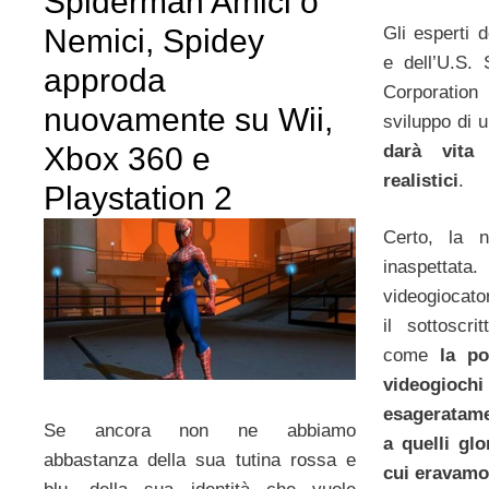
Spiderman Amici o
Nemici, Spidey
Gli esperti 
e dell’U.S.
approda
Corporation
nuovamente su Wii,
sviluppo di 
Xbox 360 e
darà vita 
realistici
.
Playstation 2
Certo, la n
inaspett
videogiocato
il sottoscr
come
la po
videogi
esageratame
Se ancora non ne abbiamo
a quelli glo
abbastanza della sua tutina rossa e
cui eravamo