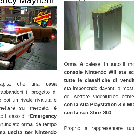
ency Mayhem
Ormai è palese: in tutto il 
console Nintendo Wii sta sc
tutte le classifiche di vendi
capita che una
casa
sta imponendo davanti a mostr
abbandoni il progetto di
del settore videoludico co
 poi un rivale rivaluta e
con la sua Playstation 3 e Mi
mettere sul mercato, è
con la sua Xbox 360
.
to il caso di
“Emergency
nunciato ormai da tempo
Proprio a rappresentare tut
ma uscita per Nintendo