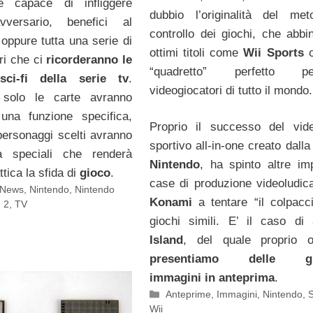
e capace di infliggere
dubbio l’originalità del me
vversario, benefici al
controllo dei giochi, che abbi
 oppure tutta una serie di
ottimi titoli come
Wii Sports
c
ri che ci
ricorderanno le
“quadretto” perfetto 
sci-fi della serie tv
.
videogiocatori di tutto il mondo.
 solo le carte avranno
una funzione specifica,
Proprio il successo del vid
ersonaggi scelti avranno
sportivo all-in-one creato dall
tà speciali che renderà
Nintendo
, ha spinto altre imp
ttica la sfida di
gioco
.
case di produzione videoludi
News
,
Nintendo
,
Nintendo
Konami
a tentare “il colpacc
n 2
,
TV
giochi simili. E’ il caso di
Island
, del quale proprio
presentiamo delle gu
immagini in anteprima
.
Categorie
Anteprime
,
Immagini
,
Nintendo
,
S
Wii