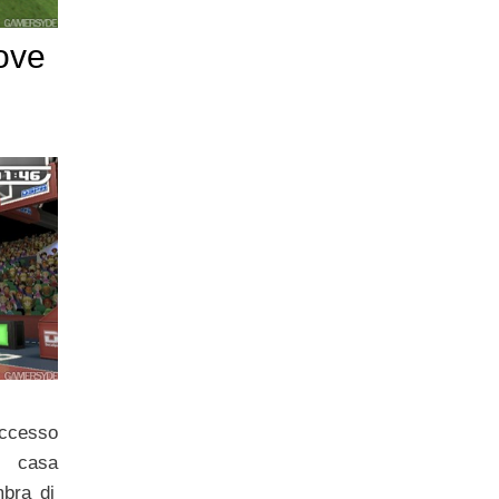
ove
uccesso
 casa
bra di