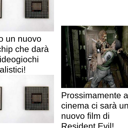
vo un nuovo
chip che darà
videogiochi
alistici!
Prossimamente a
cinema ci sarà u
nuovo film di
Resident Evil!