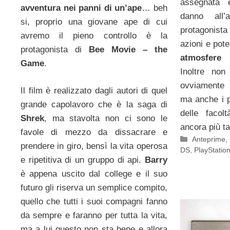
assegnata 
avventura nei panni di un’ape
… beh
danno all’a
si, proprio una giovane ape di cui
protagonista
avremo il pieno controllo è la
azioni e pote
protagonista di
Bee Movie – the
atmosfere 
Game
.
Inoltre non
ovviamente 
Il film è realizzato dagli autori di quel
ma anche i p
grande capolavoro che è la saga di
delle facol
Shrek
, ma stavolta non ci sono le
ancora più ta
favole di mezzo da dissacrare e
Categorie
Anteprime
,
prendere in giro, bensì la vita operosa
DS
,
PlayStatio
e ripetitiva di un gruppo di api.
Barry
è appena uscito dal college e il suo
futuro gli riserva un semplice compito,
quello che tutti i suoi compagni fanno
da sempre e faranno per tutta la vita,
ma a lui questo non sta bene e allora