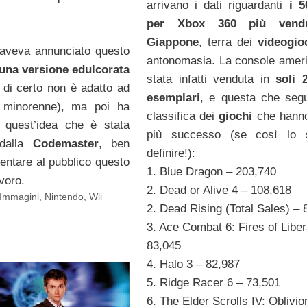
arrivano i dati riguardanti
i 5
per Xbox 360 più vendu
Giappone
, terra dei
videogio
aveva annunciato questo
antonomasia. La console amer
una versione edulcorata
stata infatti venduta in
soli 
di certo non è adatto ad
esemplari
, e questa che seg
 minorenne), ma poi ha
classifica dei
giochi
che hanno
 quest’idea che è stata
più successo (se così lo 
 dalla
Codemaster
, ben
definire!):
sentare al pubblico questo
1. Blue Dragon – 203,740
voro.
2. Dead or Alive 4 – 108,618
Immagini
,
Nintendo
,
Wii
2. Dead Rising (Total Sales) – 
3. Ace Combat 6: Fires of Liber
83,045
4. Halo 3 – 82,987
5. Ridge Racer 6 – 73,501
6. The Elder Scrolls IV: Oblivio