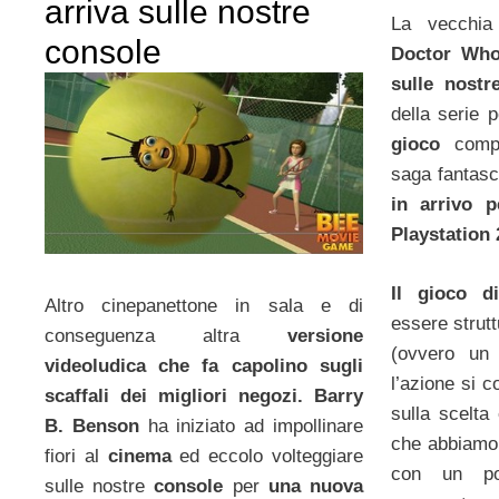
arriva sulle nostre
La vecchia
console
Doctor Who
sulle nostr
della serie 
gioco
compl
saga fantasc
in arrivo 
Playstation 
Il gioco 
Altro cinepanettone in sala e di
essere strut
conseguenza altra
versione
(ovvero un 
videoludica che fa capolino sugli
l’azione si 
scaffali dei migliori negozi.
Barry
sulla scelta
B. Benson
ha iniziato ad impollinare
che abbiamo
fiori al
cinema
ed eccolo volteggiare
con un po
sulle nostre
console
per
una nuova