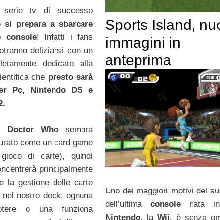
 serie tv di successo
Sports Island, nu
 si prepara a sbarcare
e console
! Infatti i fans
immagini in
potranno deliziarsi con un
anteprima
etamente dedicato alla
ientifica che
presto sarà
per Pc, Nintendo DS e
2.
di
Doctor Who
sembra
turato come un card game
gioco di carte), quindi
concentrerà principalmente
 e la gestione delle carte
Uno dei maggiori motivi del s
 nel nostro deck, ognuna
dell’ultima
console
nata in
tere o una funziona
Nintendo
, la
Wii
, è senza om