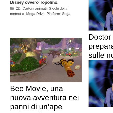
Disney ovvero Topolino
.
Categorie
2D
,
Cartoni animati
,
Giochi della
memoria
,
Mega Drive
,
Platform
,
Sega
Doctor
prepar
sulle n
Bee Movie, una
nuova avventura nei
panni di un’ape