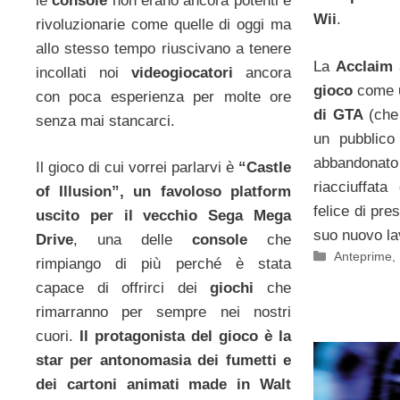
le
console
non erano ancora potenti e
Wii
.
rivoluzionarie come quelle di oggi ma
allo stesso tempo riuscivano a tenere
La
Acclaim
incollati noi
videogiocatori
ancora
gioco
come
con poca esperienza per molte ore
di GTA
(che 
senza mai stancarci.
un pubblico
abbandonato
Il gioco di cui vorrei parlarvi è
“Castle
riacciuffata
of Illusion”, un favoloso platform
felice di pre
uscito per il vecchio Sega Mega
suo nuovo la
Drive
, una delle
console
che
Categorie
Anteprime
,
rimpiango di più perché è stata
capace di offrirci dei
giochi
che
rimarranno per sempre nei nostri
cuori.
Il protagonista del gioco è la
star per antonomasia dei fumetti e
dei cartoni animati made in Walt