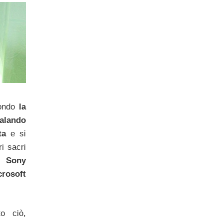
mondo
la
alando
ta
e si
i sacri
me
Sony
crosoft
to ciò,