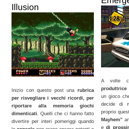
Emerg
Illusion
A volte 
produttrice
Inizio con questo post una
rubrica
un gioco che
per risvegliare i vecchi ricordi, per
decide di 
riportare alla memoria giochi
proprio ques
dimenticati
. Quelli che ci hanno fatto
Mayhem”
an
divertire per interi pomeriggi quando
e
di prossi