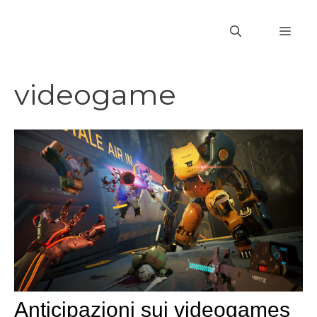
Vai
al
MEN
contenuto
videogame
Anticipazioni sui videogames