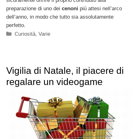
sicuramente offrire il proprio contributo alla
preparazione di uno dei
cenoni
più attesi nell’arco
dell’anno, in modo che tutto sia assolutamente
perfetto.
Categorie
Curiosità
,
Varie
Vigilia di Natale, il piacere di
regalare un videogame