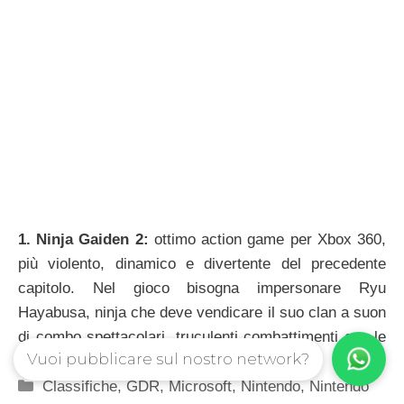
1. Ninja Gaiden 2:
ottimo action game per Xbox 360,
più violento, dinamico e divertente del precedente
capitolo. Nel gioco bisogna impersonare Ryu
Hayabusa, ninja che deve vendicare il suo clan a suon
di combo spettacolari, truculenti combattimenti con le
Vuoi pubblicare sul nostro network?
spade, e tanto, tantissimo altro.
Categorie
Classifiche
,
GDR
,
Microsoft
,
Nintendo
,
Nintendo