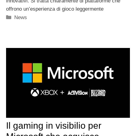
innovativi. Si tratta chiaramente di piattaforme che
offrono un’esperienza di gioco leggermente
Categorie
News
Il gaming in visibilio per