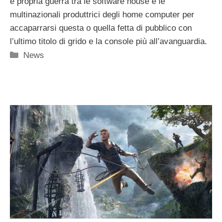
e propria guerra tra le software house e le
multinazionali produttrici degli home computer per
accaparrarsi questa o quella fetta di pubblico con
l’ultimo titolo di grido e la console più all’avanguardia.
Categorie
News