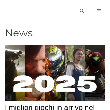
Vai
al
MEN
contenuto
News
I migliori giochi in arrivo nel