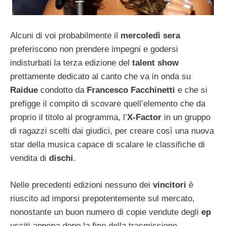
Alcuni di voi probabilmente il
mercoledì sera
preferiscono non prendere impegni e godersi
indisturbati la terza edizione del
talent show
prettamente dedicato al canto che va in onda su
Raidue
condotto da
Francesco Facchinetti
e che si
prefigge il compito di scovare quell’elemento che da
proprio il titolo al programma, l’
X-Factor
in un gruppo
di ragazzi scelti dai giudici, per creare così una nuova
star della musica capace di scalare le classifiche di
vendita di
dischi
.
Nelle precedenti edizioni nessuno dei
vincitori
è
riuscito ad imporsi prepotentemente sul mercato,
nonostante un buon numero di copie vendute degli
ep
usciti appena dopo la fine della trasmissione,