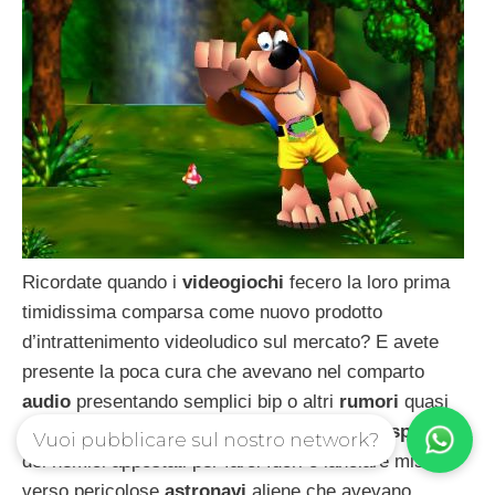
Ricordate quando i
videogiochi
fecero la loro prima
timidissima comparsa come nuovo prodotto
d’intrattenimento videoludico sul mercato? E avete
presente la poca cura che avevano nel comparto
audio
presentando semplici bip o altri
rumori
quasi
molesti per ricreare le varie situazioni come
sparare
a
Vuoi pubblicare sul nostro network?
dei nemici appostati per farci fuori o lanciare missili
verso pericolose
astronavi
aliene che avevano