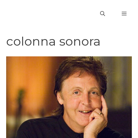
Vai
al
MEN
contenuto
colonna sonora