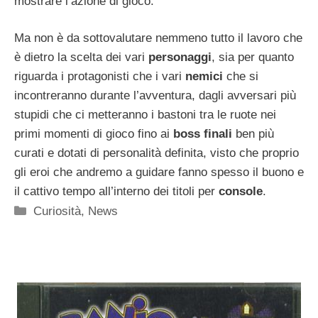
mostrare l’azione di gioco.
Ma non è da sottovalutare nemmeno tutto il lavoro che
è dietro la scelta dei vari
personaggi
, sia per quanto
riguarda i protagonisti che i vari
nemici
che si
incontreranno durante l’avventura, dagli avversari più
stupidi che ci metteranno i bastoni tra le ruote nei
primi momenti di gioco fino ai
boss finali
ben più
curati e dotati di personalità definita, visto che proprio
gli eroi che andremo a guidare fanno spesso il buono e
il cattivo tempo all’interno dei titoli per
console
.
Categorie
Curiosità
,
News