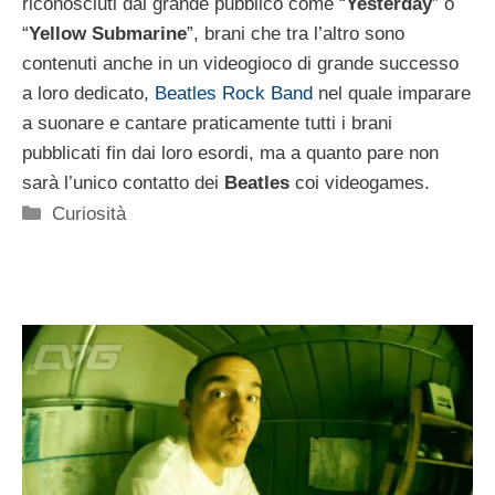
riconosciuti dal grande pubblico come “
Yesterday
” o
“
Yellow Submarine
”, brani che tra l’altro sono
contenuti anche in un videogioco di grande successo
a loro dedicato,
Beatles Rock Band
nel quale imparare
a suonare e cantare praticamente tutti i brani
pubblicati fin dai loro esordi, ma a quanto pare non
sarà l’unico contatto dei
Beatles
coi videogames.
Categorie
Curiosità