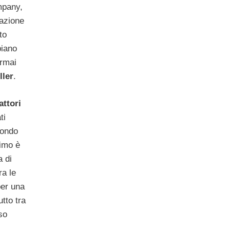
mpany,
uazione
to
biano
rmai
ller
.
attori
ti
mondo
rimo è
 di
ra le
per una
tto tra
so