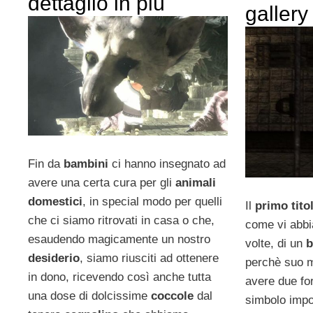
dettaglio in più
gallery
Fin da
bambini
ci hanno insegnato ad
avere una certa cura per gli
animali
domestici
, in special modo per quelli
Il
primo tito
che ci siamo ritrovati in casa o che,
come vi abbi
esaudendo magicamente un nostro
volte, di un
b
desiderio
, siamo riusciti ad ottenere
perchè suo m
in dono, ricevendo così anche tutta
avere due fo
una dose di dolcissime
coccole
dal
simbolo impo