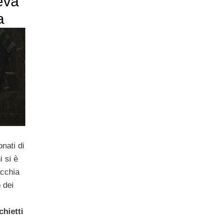
eva
a
nati di
i si è
acchia
o dei
hietti