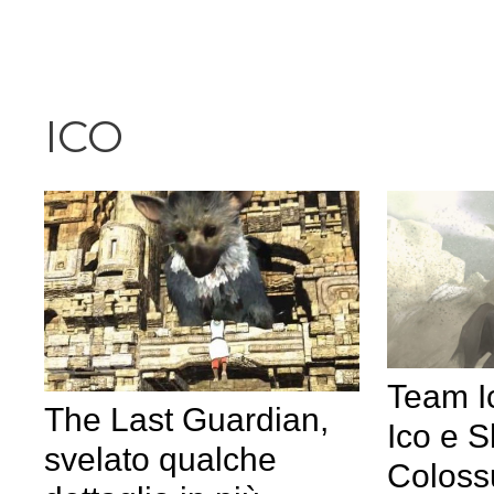
Vai
al
contenuto
ICO
Team Ic
The Last Guardian,
Ico e 
svelato qualche
Coloss