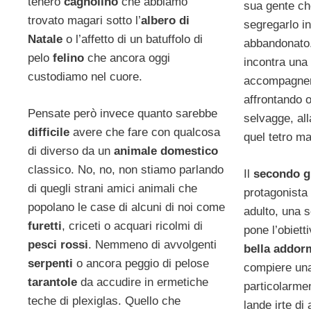
tenero
cagnolino
che abbiamo
sua gente ch
trovato magari sotto l’
albero di
segregarlo i
Natale
o l’affetto di un batuffolo di
abbandonato.
pelo
felino
che ancora oggi
incontra una
custodiamo nel cuore.
accompagne
affrontando 
Pensate però invece quanto sarebbe
selvagge, all
difficile
avere che fare con qualcosa
quel tetro m
di diverso da un
animale domestico
classico. No, no, non stiamo parlando
Il
secondo g
di quegli strani amici animali che
protagonista
popolano le case di alcuni di noi come
adulto, una s
furetti
, criceti o acquari ricolmi di
pone l’obiett
pesci rossi
. Nemmeno di avvolgenti
bella addor
serpenti
o ancora peggio di pelose
compiere un
tarantole
da accudire in ermetiche
particolarmen
teche di plexiglas. Quello che
lande irte di