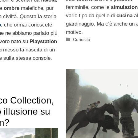
femminile, come le
simulazio
da
ombre
malefiche, pur
vario tipo da quelle di
cucina
al
a civiltà. Questa la storia
giardinaggio. Ma c’è anche un a
o
, che ormai conoscete
motivo.
he ne abbiamo parlato più
Categorie
Curiosità
avoro nato su
Playstation
rmesso la nascita di un
e sulla stessa console.
o Collection,
o illusione su
n?