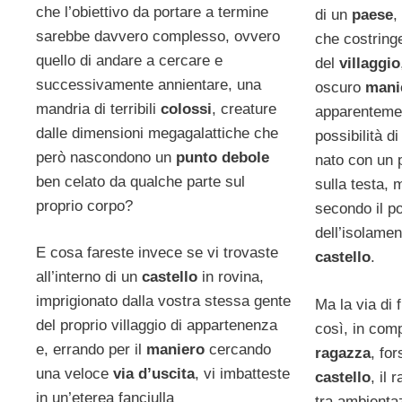
che l’obiettivo da portare a termine
di un
paese
,
sarebbe davvero complesso, ovvero
che costringe
quello di andare a cercare e
del
villaggio
successivamente annientare, una
oscuro
mani
mandria di terribili
colossi
, creature
apparenteme
dalle dimensioni megagalattiche che
possibilità d
però nascondono un
punto debole
nato con un 
ben celato da qualche parte sul
sulla testa,
proprio corpo?
secondo il p
dell’isolamen
E cosa fareste invece se vi trovaste
castello
.
all’interno di un
castello
in rovina,
imprigionato dalla vostra stessa gente
Ma la via di 
del proprio villaggio di appartenenza
così, in com
e, errando per il
maniero
cercando
ragazza
, for
una veloce
via d’uscita
, vi imbatteste
castello
, il
in un’eterea fanciulla
tra ambienta