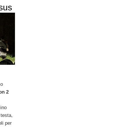
sus
lo
on 2
ino
 testa,
li per