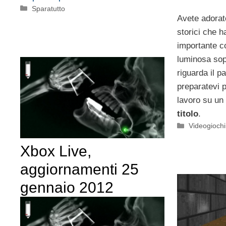
Categorie
Sparatutto
Avete adorat
storici che 
importante 
luminosa sop
riguarda il 
preparatevi p
lavoro su un
titolo
.
Categorie
Videogioch
Xbox Live,
aggiornamenti 25
gennaio 2012