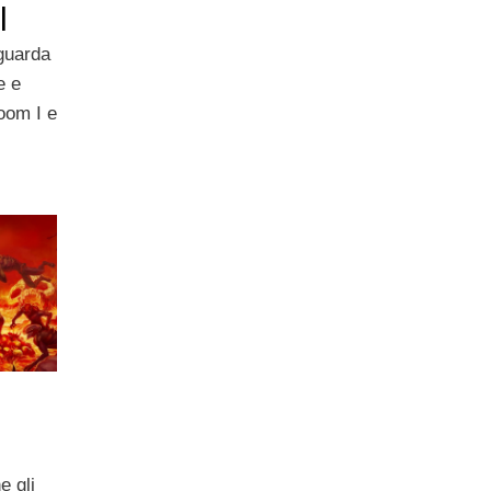
l
iguarda
e e
oom I e
e gli