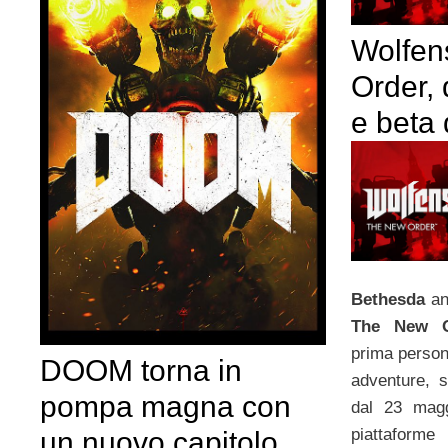
Wolfen
Order, 
e beta
Bethesda
an
The New O
prima person
DOOM torna in
adventure, s
pompa magna con
dal 23 mag
piattaform
un nuovo capitolo