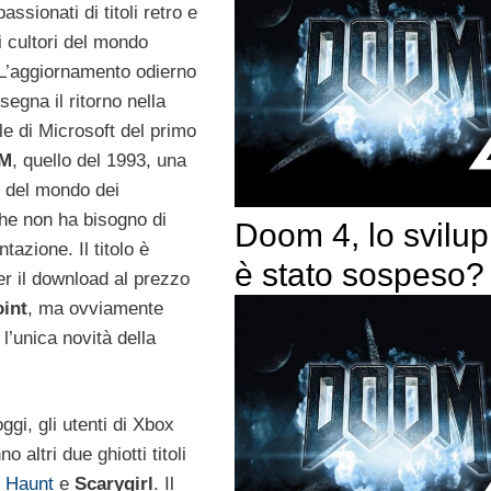
ssionati di titoli retro e
ri cultori del mondo
 L’aggiornamento odierno
segna il ritorno nella
ale di Microsoft del primo
M
, quello del 1993, una
e del mondo dei
e non ha bisogno di
Doom 4, lo svilu
tazione. Il titolo è
è stato sospeso?
er il download al prezzo
int
, ma ovviamente
l’unica novità della
ggi, gli utenti di Xbox
o altri due ghiotti titoli
:
Haunt
e
Scarygirl
. Il