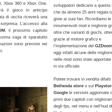
 4, Xbox 360 e Xbox One.
sviluppatori dedicano a questa
rà il gioco in anticipo
che da almeno 25 anni regala t
ata di uscita riceverà una
gioie ai suoi fan. Ricordiamo le
 sorpresa: L’accesso alla
innumerevoli mod e migliorie gr
OM
, il prossimo capitolo
oltre che varianti di giochi, ott
ssima saga di sparatutto
grazie al motore grafico e
mazioni sono previste nei
l’implementazione del
GZDoo
i.
oggi infatti alcune delle migliori
nelle mod sono state apportate
in via ufficiale.
Potete trovare in vendita difatti
Bethesda store
o sul
Playstor
Google
le versioni aggiornate 
primi due capitoli con migliora
degli fps, nel menu e nell’hud d