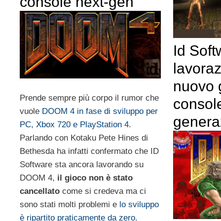
console next-gen
Id Soft
lavora
nuovo g
Prende sempre più corpo il rumor che
consol
vuole
DOOM 4 in fase di sviluppo per
genera
PC, Xbox 720 e PlayStation 4
.
Parlando con Kotaku Pete Hines di
Bethesda ha infatti confermato che ID
Software sta ancora lavorando su
DOOM 4,
il gioco non è stato
cancellato
come si credeva ma ci
sono stati molti problemi e
lo sviluppo
è ripartito praticamente da zero
.