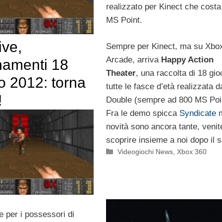
realizzato per Kinect che costa
MS Point.
ive,
Sempre per Kinect, ma su Xbox
Arcade, arriva
Happy Action
namenti 18
Theater
, una raccolta di 18 gio
o 2012: torna
tutte le fasce d’età realizzata d
!
Double (sempre ad 800 MS Poin
Fra le demo spicca
Syndicate
m
novità sono ancora tante, venit
scoprire insieme a noi dopo il s
Categorie
Videogiochi News
,
Xbox 360
e per i possessori di