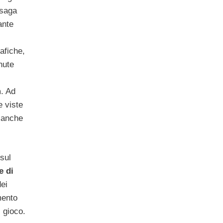
 saga
ante
afiche,
enute
m
. Ad
e viste
 anche
 sul
e di
dei
mento
i gioco.