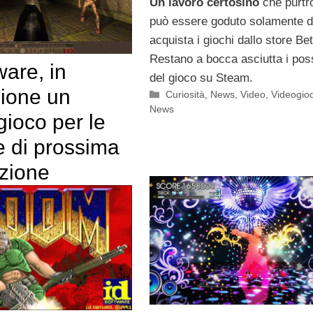
Un lavoro certosino
che purtr
può essere goduto solamente d
acquista i giochi dallo store Be
Restano a bocca asciutta i pos
ware, in
del gioco su Steam.
zione un
Categorie
Curiosità
,
News
,
Video
,
Videogioc
News
ioco per le
e di prossima
zione