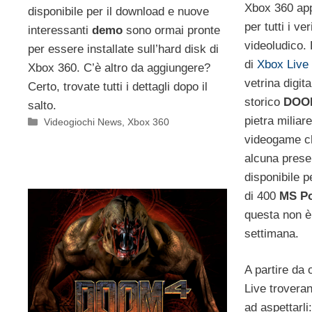
Xbox 360 appa
disponibile per il download e nuove
per tutti i ve
interessanti
demo
sono ormai pronte
videoludico.
per essere installate sull’hard disk di
di
Xbox Live
Xbox 360. C’è altro da aggiungere?
vetrina digit
Certo, trovate tutti i dettagli dopo il
storico
DOO
salto.
pietra miliar
Categorie
Videogiochi News
,
Xbox 360
videogame ch
alcuna presen
disponibile p
di 400
MS Po
questa non è 
settimana.
A partire da o
Live troverann
ad aspettarli