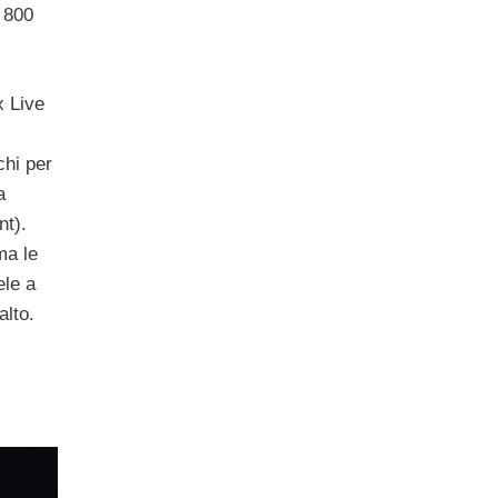
 800
 Live
chi per
a
t).
a le
ele a
alto.