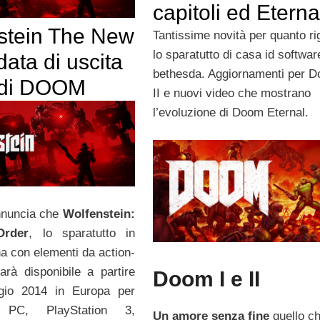
capitoli ed Eterna
stein The New
Tantissime novità per quanto r
lo sparatutto di casa id softwar
data di uscita
bethesda. Aggiornamenti per D
 di DOOM
II e nuovi video che mostrano
l’evoluzione di Doom Eternal.
nuncia che
Wolfenstein:
rder
, lo sparatutto in
a con elementi da action-
arà disponibile a partire
Doom I e II
gio 2014 in Europa per
e PC, PlayStation 3,
Un amore senza fine
quello ch