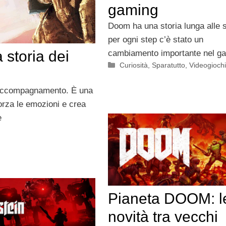
gaming
Doom ha una storia lunga alle s
per ogni step c’è stato un
 storia dei
cambiamento importante nel g
Categorie
Curiosità
,
Sparatutto
,
Videogioch
e accompagnamento. È una
orza le emozioni e crea
e
Pianeta DOOM: l
novità tra vecchi