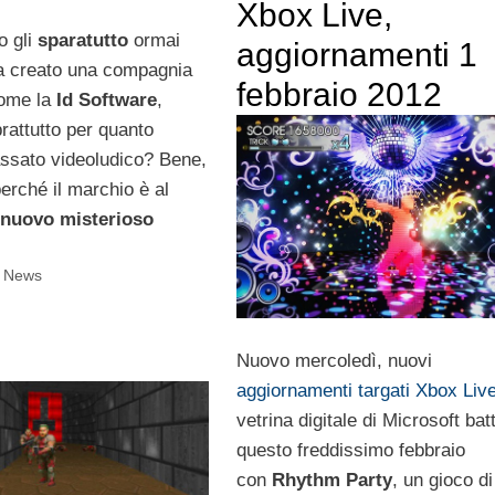
Xbox Live,
o gli
sparatutto
ormai
aggiornamenti 1
ha creato una compagnia
febbraio 2012
come la
Id Software
,
rattutto per quanto
passato videoludico? Bene,
erché il marchio è al
nuovo misterioso
i News
Nuovo mercoledì, nuovi
aggiornamenti targati Xbox Liv
vetrina digitale di Microsoft ba
questo freddissimo febbraio
con
Rhythm Party
, un gioco di