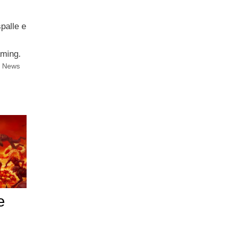
palle e
aming.
i News
e