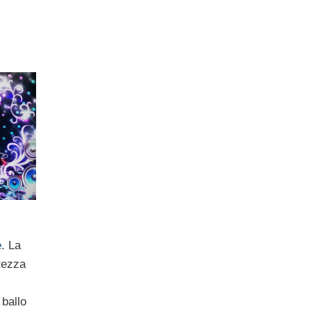
e
. La
ttezza
 ballo