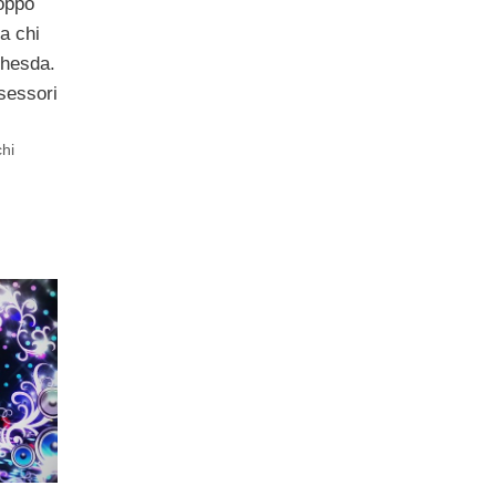
oppo
a chi
thesda.
sessori
hi