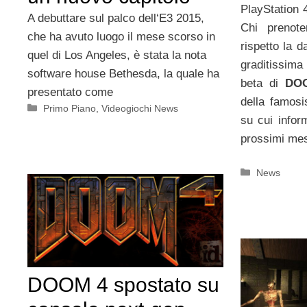
PlayStation
A debuttare sul palco dell‘E3 2015,
Chi prenote
che ha avuto luogo il mese scorso in
rispetto la d
quel di Los Angeles, è stata la nota
graditissima
software house Bethesda, la quale ha
beta di
DO
presentato come
della famosi
Categorie
Primo Piano
,
Videogiochi News
su cui infor
prossimi mes
Categorie
News
DOOM 4 spostato su