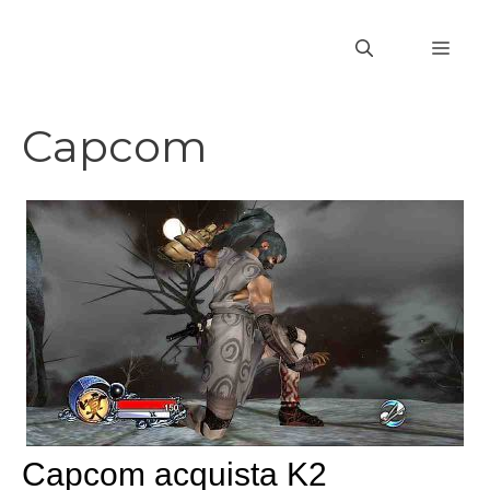
Vai
al
MEN
contenuto
Capcom
Capcom acquista K2