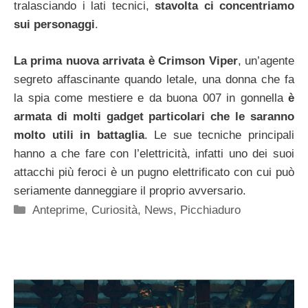
tralasciando i lati tecnici,
stavolta ci concentriamo
sui personaggi
.
La prima nuova arrivata è Crimson Viper
, un’agente
segreto affascinante quando letale, una donna che fa
la spia come mestiere e da buona 007 in gonnella
è
armata di molti gadget particolari che le saranno
molto utili in battaglia
. Le sue tecniche principali
hanno a che fare con l’elettricità, infatti uno dei suoi
attacchi più feroci è un pugno elettrificato con cui può
seriamente danneggiare il proprio avversario.
Categorie
Anteprime
,
Curiosità
,
News
,
Picchiaduro