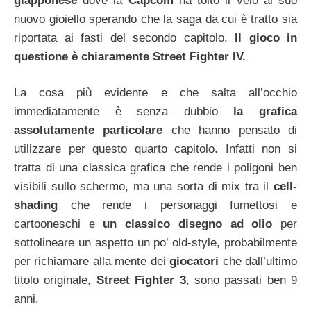
giapponese
dove la
Capcom
ha tolto il velo al suo
nuovo gioiello sperando che la saga da cui è tratto sia
riportata ai fasti del secondo capitolo.
Il gioco in
questione è chiaramente Street Fighter IV.
La cosa più evidente e che salta all’occhio
immediatamente è senza dubbio
la grafica
assolutamente particolare
che hanno pensato di
utilizzare per questo quarto capitolo. Infatti non si
tratta di una classica grafica che rende i poligoni ben
visibili sullo schermo, ma una sorta di mix tra il
cell-
shading
che rende i personaggi fumettosi e
cartooneschi e
un classico disegno ad olio
per
sottolineare un aspetto un po’ old-style, probabilmente
per richiamare alla mente dei
giocatori
che dall’ultimo
titolo originale,
Street Fighter 3
, sono passati ben 9
anni.