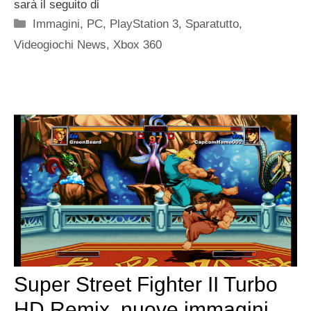
sarà il seguito di
Categorie
Immagini
,
PC
,
PlayStation 3
,
Sparatutto
,
Videogiochi News
,
Xbox 360
Super Street Fighter II Turbo
HD Remix, nuove immagini