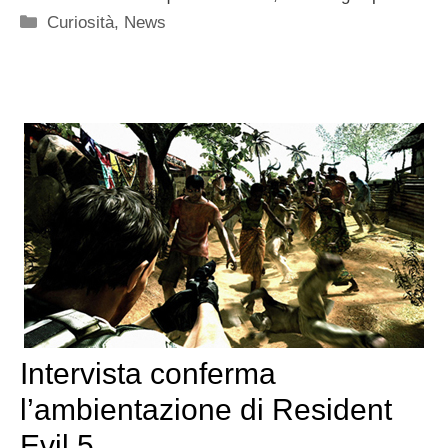
Categorie
Curiosità
,
News
Intervista conferma
l’ambientazione di Resident
Evil 5