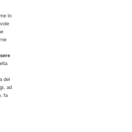
ime lo
evole
he
rne
sere
ella
a del
gi, ad
, fa