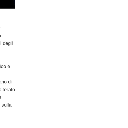
r
a
i degli
ico e
ano di
alterato
si
 sulla