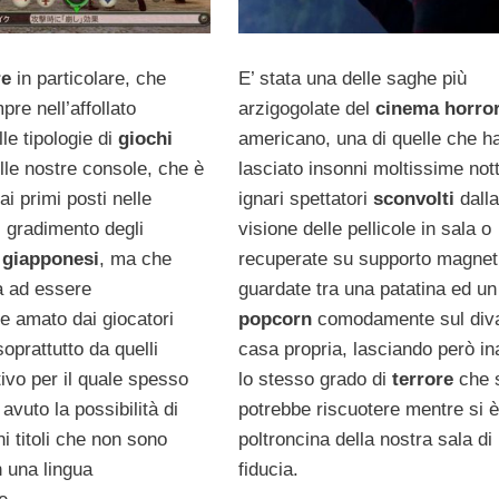
re
in particolare, che
E’ stata una delle saghe più
re nell’affollato
arzigogolate del
cinema horro
le tipologie di
giochi
americano, una di quelle che h
ulle nostre console, che è
lasciato insonni moltissime nott
i primi posti nelle
ignari spettatori
sconvolti
dalla
i gradimento degli
visione delle pellicole in sala o
i
giapponesi
, ma che
recuperate su supporto magnet
a ad essere
guardate tra una patatina ed un
e amato dai giocatori
popcorn
comodamente sul div
oprattutto da quelli
casa propria, lasciando però in
ivo per il quale spesso
lo stesso grado di
terrore
che 
vuto la possibilità di
potrebbe riscuotere mentre si è
i titoli che non sono
poltroncina della nostra sala di
n una lingua
fiducia.