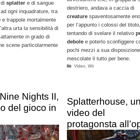
 di
splatter
e di sangue
destriero, andava a caccia di
ad ogni inquadrature, tra
creature
spaventosamente eno
e e trappole mortalmente
per l’appunto i colossi del titolo
l’altra urta la sensibilità di
tentando di svelare il relativo
p
sattamente in grado di
debole
e poterlo sconfiggere co
ne scene particolarmente
pochi mezzi a sua disposizione
mescolate il tutto per bene.
Categorie
Video
,
Wii
Nine Nights II,
Splatterhouse, u
o del gioco in
video del
protagonsta all’o