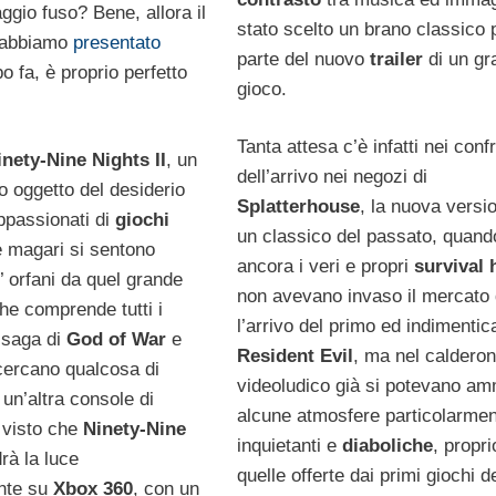
aggio fuso? Bene, allora il
stato scelto un brano classico 
i abbiamo
presentato
parte del nuovo
trailer
di un gr
 fa, è proprio perfetto
gioco.
Tanta attesa c’è infatti nei confr
inety-Nine Nights II
, un
dell’arrivo nei negozi di
o oggetto del desiderio
Splatterhouse
, la nuova versi
 appassionati di
giochi
un classico del passato, quand
 magari si sentono
ancora i veri e propri
survival 
’ orfani da quel grande
non avevano invaso il mercato
he comprende tutti i
l’arrivo del primo ed indimentic
a saga di
God of War
e
Resident Evil
, ma nel caldero
ercano qualcosa di
videoludico già si potevano am
un’altra console di
alcune atmosfere particolarme
 visto che
Ninety-Nine
inquietanti e
diaboliche
, propr
rà la luce
quelle offerte dai primi giochi d
nte su
Xbox 360
, con un