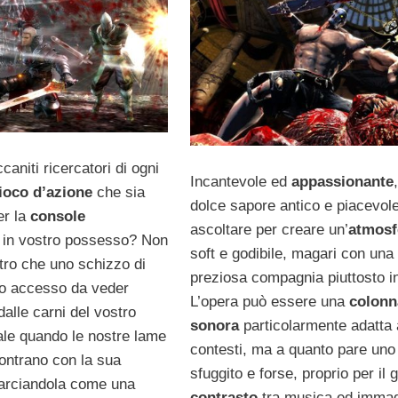
caniti ricercatori di ogni
Incantevole ed
appassionante
ioco d’azione
che sia
dolce sapore antico e piacevol
er la
console
ascoltare per creare un’
atmosf
 in vostro possesso? Non
soft e godibile, magari con una
tro che uno schizzo di
preziosa compagnia piuttosto i
o accesso da veder
L’opera può essere una
colonn
 dalle carni del vostro
sonora
particolarmente adatta 
ale quando le nostre lame
contesti, ma a quanto pare uno 
ncontrano con la sua
sfuggito e forse, proprio per il 
arciandola come una
contrasto
tra musica ed immag