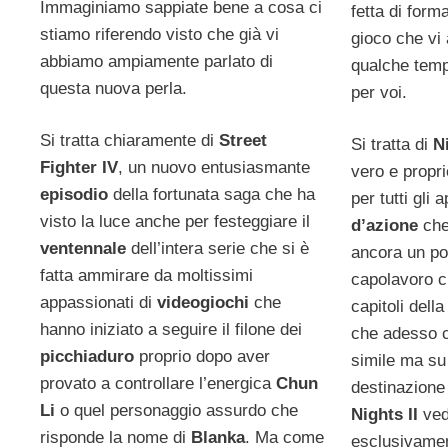
Immaginiamo sappiate bene a cosa ci
fetta di form
stiamo riferendo visto che già vi
gioco che v
abbiamo ampiamente parlato di
qualche tempo
questa nuova perla.
per voi.
Si tratta chiaramente di
Street
Si tratta di
N
Fighter IV
, un nuovo entusiasmante
vero e propri
episodio
della fortunata saga che ha
per tutti gli
visto la luce anche per festeggiare il
d’azione
che
ventennale
dell’intera serie che si è
ancora un po
fatta ammirare da moltissimi
capolavoro c
appassionati di
videogiochi
che
capitoli dell
hanno iniziato a seguire il filone dei
che adesso c
picchiaduro
proprio dopo aver
simile ma su 
provato a controllare l’energica
Chun
destinazione
Li
o quel personaggio assurdo che
Nights II
ved
risponde la nome di
Blanka
. Ma come
esclusivame