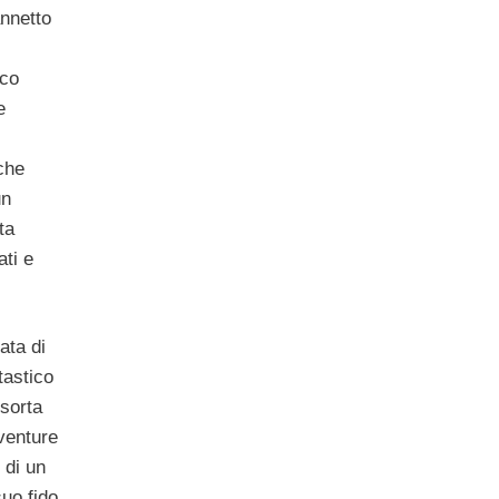
nnetto
ico
e
che
un
ta
ati e
ata di
tastico
 sorta
vventure
 di un
suo fido