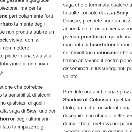
de gassate ingurgitate
saga che è terminata qualche a
oiezione, ma per la
fa sulle console di casa
Sony
.
ene
particolarmente forti
Dunque, prendete pure un pizz
urbato
la mente degli
abbondante di un’ambientazion
rse non pronti a subire un
pseudo-
preistorica
, quindi una
ock
visivo, con la
manciata di
lucertoloni
strani 
i non mettere
scimmiottano i
dinosauri
che 
e piede in una sala alla
tempo abitavano il nostro piane
tribuzione di un nuovo
disseminati in lussureggianti pr
ga.
vallate.
stione che potrebbe
Prendete ora anche una spruzz
 la sensibilità di alcuni
Shadow of Colossus
, quel fan
no qualsiasi di quelli
titolo, da molti considerato una
 alla saga di
Saw
, uno dei
di seguito non ufficiale delle a
horror
degli ultimi anni
di
Ico
, che ci metteva nei panni
 lato fa impazzire gli
avventuriero che, in groppa al 