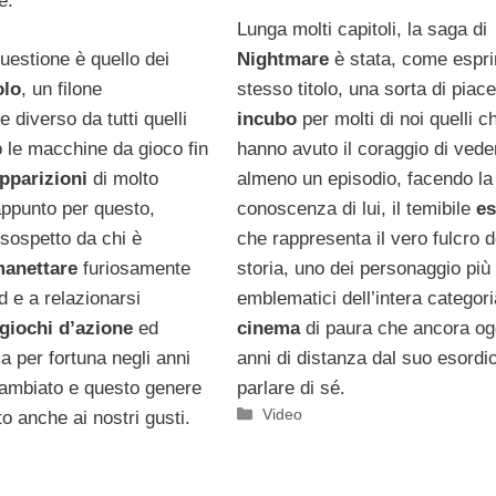
e.
Lunga molti capitoli, la saga di
questione è quello dei
Nightmare
è stata, come espr
olo
, un filone
stesso titolo, una sorta di piac
e diverso da tutti quelli
incubo
per molti di noi quelli c
 le macchine da gioco fin
hanno avuto il coraggio di vede
pparizioni
di molto
almeno un episodio, facendo la
appunto per questo,
conoscenza di lui, il temibile
es
 sospetto da chi è
che rappresenta il vero fulcro d
anettare
furiosamente
storia, uno dei personaggio più
d e a relazionarsi
emblematici dell’intera categori
giochi d’azione
ed
cinema
di paura che ancora og
a per fortuna negli anni
anni di distanza dal suo esordio
ambiato e questo genere
parlare di sé.
Categorie
Video
to anche ai nostri gusti.