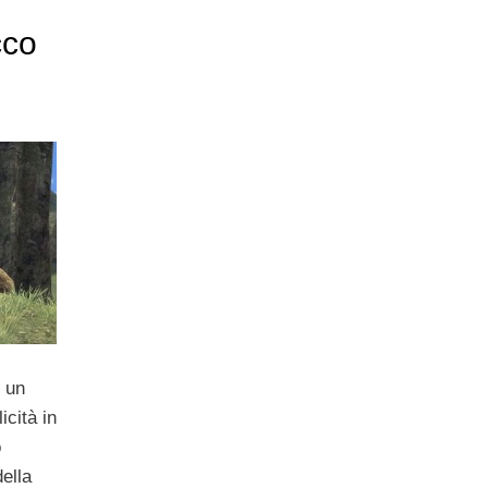
cco
 un
icità in
o
della