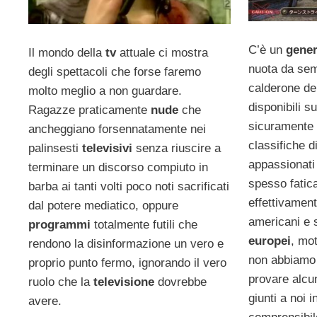
C’è un
gene
Il mondo della
tv
attuale ci mostra
nuota da semp
degli spettacoli che forse faremo
calderone del
molto meglio a non guardare.
disponibili s
Ragazze praticamente
nude
che
sicuramente a
ancheggiano forsennatamente nei
classifiche d
palinsesti
televisivi
senza riuscire a
appassionat
terminare un discorso compiuto in
spesso fatic
barba ai tanti volti poco noti sacrificati
effettivament
dal potere mediatico, oppure
americani e s
programmi
totalmente futili che
europei
, mot
rendono la disinformazione un vero e
non abbiamo a
proprio punto fermo, ignorando il vero
provare alcun
ruolo che la
televisione
dovrebbe
giunti a noi i
avere.