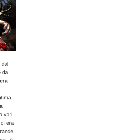
, dal
e da
era
ntima.
a
a vari
ci era
grande
ini, è