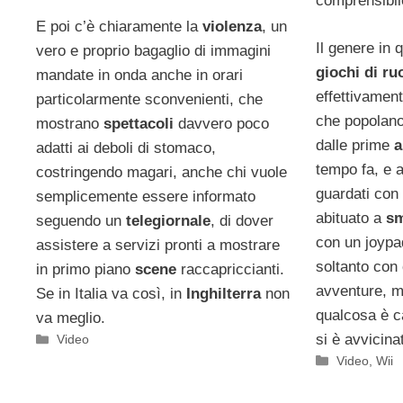
comprensibil
E poi c’è chiaramente la
violenza
, un
Il genere in 
vero e proprio bagaglio di immagini
giochi di ru
mandate in onda anche in orari
effettivament
particolarmente sconvenienti, che
che popolano
mostrano
spettacoli
davvero poco
dalle prime
a
adatti ai deboli di stomaco,
tempo fa, e 
costringendo magari, anche chi vuole
guardati con
semplicemente essere informato
abituato a
sm
seguendo un
telegiornale
, di dover
con un joypa
assistere a servizi pronti a mostrare
soltanto con
in primo piano
scene
raccapriccianti.
avventure, m
Se in Italia va così, in
Inghilterra
non
qualcosa è c
va meglio.
si è avvicina
Categorie
Video
Categorie
Video
,
Wii