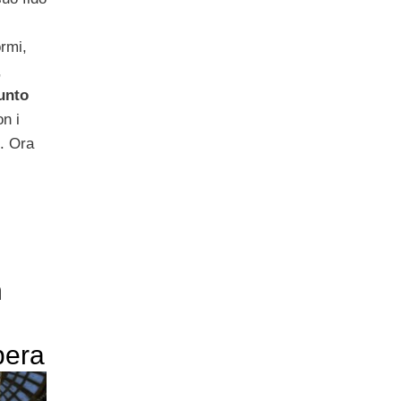
rmi,
,
unto
n i
. Ora
n
pera