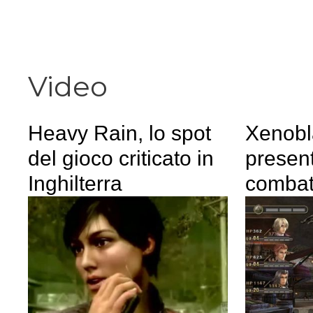
Vai
al
contenuto
Video
Heavy Rain, lo spot
Xenobl
del gioco criticato in
present
Inghilterra
combat