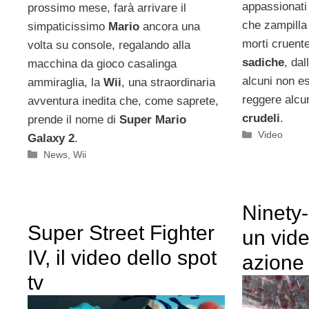
appassionati
prossimo mese, farà arrivare il
che zampilla 
simpaticissimo
Mario
ancora una
morti cruent
volta su console, regalando alla
sadiche
, dal
macchina da gioco casalinga
alcuni non e
ammiraglia, la
Wii
, una straordinaria
reggere alcu
avventura inedita che, come saprete,
crudeli
.
prende il nome di
Super Mario
Categorie
Video
Galaxy 2
.
Categorie
News
,
Wii
Ninety-
Super Street Fighter
un vide
IV, il video dello spot
azione
tv