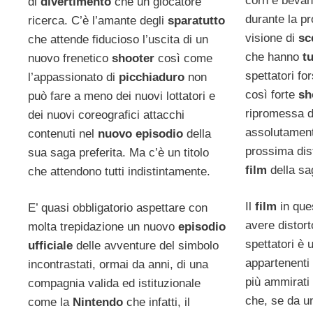
corn e bevan
di
divertimento
che un giocatore
durante la pr
ricerca. C’è l’amante degli
sparatutto
visione di
sc
che attende fiducioso l’uscita di un
che hanno
t
nuovo frenetico
shooter
così come
spettatori fo
l’appassionato di
picchiaduro
non
così forte
sh
può fare a meno dei nuovi lottatori e
ripromessa d
dei nuovi coreografici attacchi
assolutament
contenuti nel
nuovo episodio
della
prossima dis
sua saga preferita. Ma c’è un titolo
film
della sa
che attendono tutti indistintamente.
Il
film
in que
E’ quasi obbligatorio aspettare con
avere distorto
molta trepidazione un nuovo
episodio
spettatori è u
ufficiale
delle avventure del simbolo
appartenenti
incontrastati, ormai da anni, di una
più ammirati
compagnia valida ed istituzionale
che, se da un
come la
Nintendo
che infatti, il