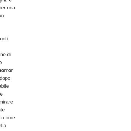
per una
an
onti
one di
o
horror
 dopo
abile
ne
mirare
nte
io come
ella