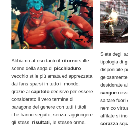
Siete degli ac
Abbiamo atteso tanto il
ritorno
sulle
tipologia di
g
scene della saga di
picchiaduro
disponibile p
vecchio stile più amata ed apprezzata
gelosamente
dai fans sparsi in tutto il mondo,
desiderate al
grazie al
capitolo
decisivo per essere
sangue
ross
considerato il vero termine di
saltare fuori
paragone del genere con tutti i titoli
nemico virtu
che hanno seguito, senza raggiungere
affilate si i
gli stessi
risultati
, le stesse orme.
corazza
squ