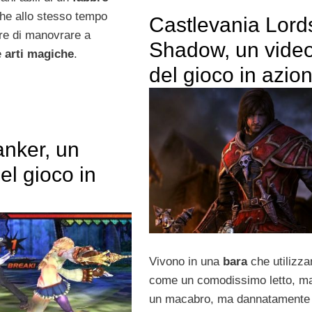
che allo stesso tempo
Castlevania Lord
ere di manovrare a
Shadow, un vide
e
arti magiche
.
del gioco in azio
anker, un
el gioco in
Vivono in una
bara
che utilizz
come un comodissimo letto, ma
un macabro, ma dannatamente