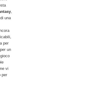
esta
antasy
,
 di una
ancora
cabili,
a per
per un
 gioco
le
me vi
o per