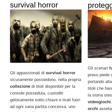
survival horror
proteg
Gli scenari
f
Gli appassionati di
survival horror
preso piede 
sicuramente possiedono, nella propria
portando alla
collezione
di titoli disponibili per la
titoli che ha
console posseduta, custoditi
la storia st
gelosamente sotto chiave e tirati fuori
videogiochi
ad ogni sana partita concessa, uno
orchi
assetat