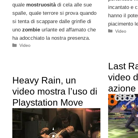
quale
mostruosità
di cela alle sue
incantato e 
spalle, quale terrore si prova quando
hanno il pot
si tenta di scappare dalle grinfie di
piacimento l
uno
zombie
urlante ed affamato che
Categorie
Video
ha adocchiato la nostra presenza.
Categorie
Video
Last R
video d
Heavy Rain, un
azione
video mostra l’uso di
Playstation Move