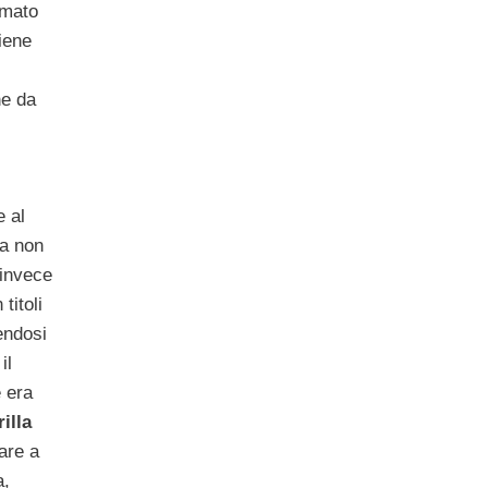
amato
viene
he da
e al
a non
 invece
titoli
endosi
 il
e era
illa
are a
a,