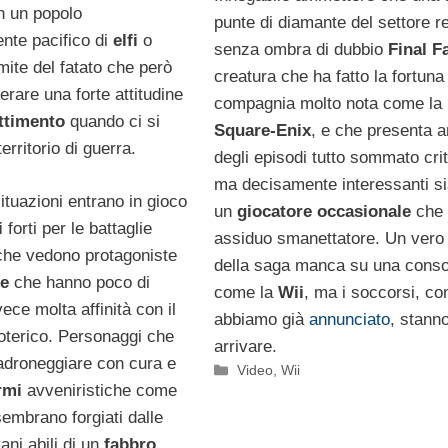
n un popolo
punte di diamante del settore r
nte pacifico di
elfi
o
senza ombra di dubbio
Final F
imite del fatato che però
creatura che ha fatto la fortuna
erare una forte attitudine
compagnia molto nota come la
ttimento
quando ci si
Square-Enix
, e che presenta 
territorio di guerra.
degli episodi tutto sommato criti
ma decisamente interessanti si
ituazioni entrano in gioco
un
giocatore occasionale
che 
i
forti per le battaglie
assiduo smanettatore. Un vero
che vedono protagoniste
della saga manca su una conso
re
che hanno poco di
come la
Wii
, ma i soccorsi, co
ce molta affinità con il
abbiamo già
annunciato
, stann
soterico. Personaggi che
arrivare.
adroneggiare con cura e
Categorie
Video
,
Wii
rmi
avveniristiche come
sembrano forgiati dalle
ni abili di un
fabbro