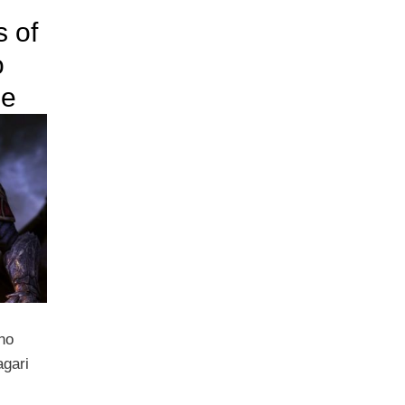
s of
o
ne
ano
gari