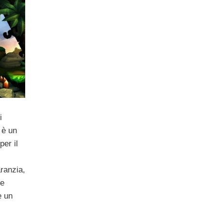
i
 è un
 per il
ranzia,
e
e un