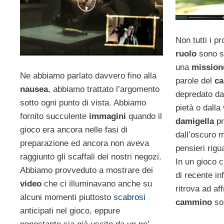
Non tutti i p
ruolo
sono s
una
missio
Ne abbiamo parlato davvero fino alla
parole del
ca
nausea
, abbiamo trattato l’argomento
depredato da
sotto ogni punto di vista. Abbiamo
pietà o dalla
fornito succulente
immagini
quando il
damigella
p
gioco era ancora nelle fasi di
dall’oscuro 
preparazione ed ancora non aveva
pensieri rigu
raggiunto gli scaffali dei nostri negozi.
In un gioco 
Abbiamo provveduto a mostrare dei
di recente inf
video
che ci illuminavano anche su
ritrova ad af
alcuni momenti piuttosto
scabrosi
cammino
so
anticipati nel gioco, eppure