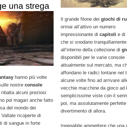
ge una strega
Il grande filone dei
giochi di r
ormai all’attivo un numero
impressionante di
capitoli
e di
che si snodano tranquillamente
all’interno della collezione di
gi
disponibili per le varie console
attualmente sul mercato, ma c
affondano le radici lontane nel
antasy
hanno più volte
alcune volte fino ad arrivare al
sulle nostre
console
vecchie macchine da gioco ad
 ribalta alcuni preziosi
semplicissime viste con il senn
nno poi magari anche fatto
poi, ma assolutamente perfette 
essa del mondo dei
divertimento di allora.
. Vallate ricoperte di
i di sangue in forte
Innegabile ammettere che una d