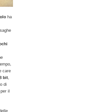
uolo
ha
 saghe
ochi
he
 tempo,
le care
8 bit
,
o di
per il
elle