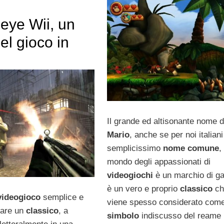
eye Wii, un
el gioco in
Il grande ed altisonante nome d
Mario
, anche se per noi italiani
semplicissimo
nome comune
,
mondo degli appassionati di
videogiochi
è un marchio di ga
è un vero e proprio
classico
ch
videogioco
semplice e
viene spesso considerato com
tare un
classico
, a
simbolo
indiscusso del reame