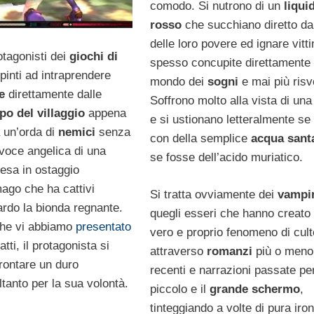
comodo. Si nutrono di un
liqui
rosso
che succhiano diretto dal
delle loro povere ed ignare vitt
rotagonisti dei
giochi di
spesso concupite direttamente 
pinti ad intraprendere
mondo dei
sogni
e mai più risv
ne
direttamente dalle
Soffrono molto alla vista di un
po del villaggio
appena
e si ustionano letteralmente se 
 un’orda di
nemici
senza
con della semplice
acqua sant
 voce angelica di una
se fosse dell’acido muriatico.
resa in ostaggio
mago che ha cattivi
Si tratta ovviamente dei
vampir
ardo la bionda regnante.
quegli esseri che hanno creato
che vi abbiamo
presentato
vero e proprio fenomeno di cult
atti, il protagonista si
attraverso
romanzi
più o meno
frontare un duro
recenti e narrazioni passate per
ltanto per la sua volontà.
piccolo e il
grande schermo
,
tinteggiando a volte di pura iron