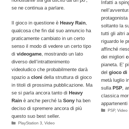
nonostante sia già uscito da un po’,
Infatti a spi
se ne continua a parlare.
nell’avventur
protagonista
Il gioco in questione è
Heavy Rain
,
soltanto la s
qualcosa che fin dal suo annuncio ha
tutti gli altr
praticamente cambiato in un certo
riguardo le p
senso il modo di vedere un certo tipo
affinché ries
di
videogame
, mostrando un lato
dei migliori
c
diverso dell’intrattenimento
pianeta. E’ 
videoludico che probabilmente darà
del
gioco di
spazio a
cloni
della struttura di gioco
metà luglio i
in titoli di prossima pubblicazione. Ma
sulla
PSP
, a
se si parla ancora tanto di
Heavy
classica mora
Rain
è anche perché la
Sony
ha ben
appartenenti
deciso di spremere ancora di più
Categorie
PSP
,
Video
questo suo best seller.
Categorie
PlayStation 3
,
Video