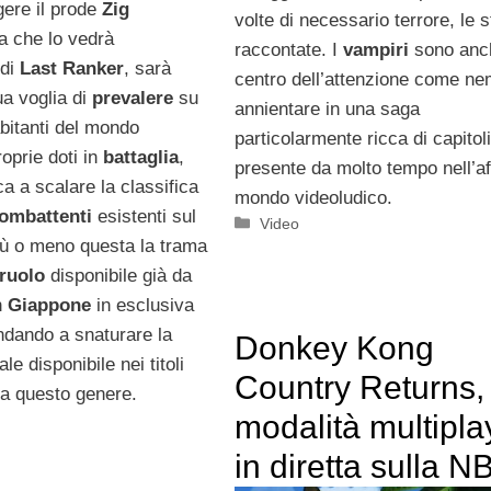
ngere il prode
Zig
volte di necessario terrore, le s
a che lo vedrà
raccontate. I
vampiri
sono anc
 di
Last Ranker
, sarà
centro dell’attenzione come ne
ua voglia di
prevalere
su
annientare in una saga
i abitanti del mondo
particolarmente ricca di capitoli
roprie doti in
battaglia
,
presente da molto tempo nell’af
ca a scalare la classifica
mondo videoludico.
ombattenti
esistenti sul
Categorie
Video
più o meno questa la trama
 ruolo
disponibile già da
n
Giappone
in esclusiva
ndando a snaturare la
Donkey Kong
le disponibile nei titoli
Country Returns, 
 a questo genere.
modalità multipla
in diretta sulla N