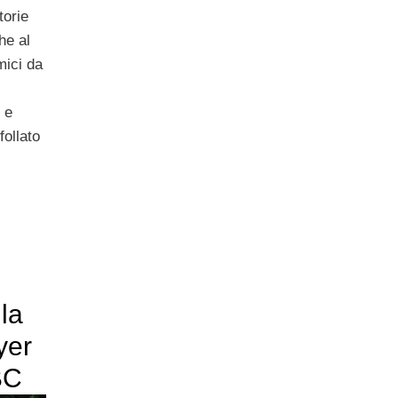
torie
he al
mici da
 e
follato
la
yer
BC