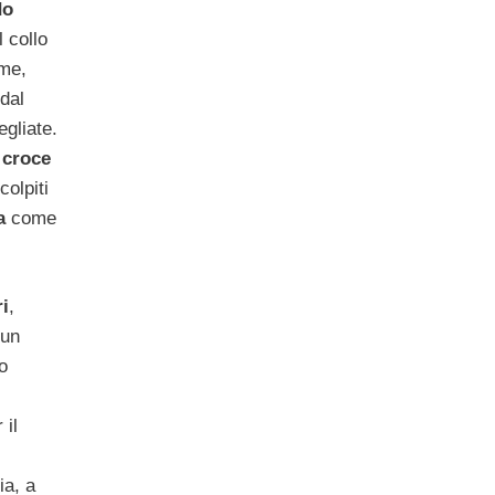
do
 collo
ime,
dal
egliate.
a
croce
colpiti
a
come
i
,
 un
o
 il
ia, a