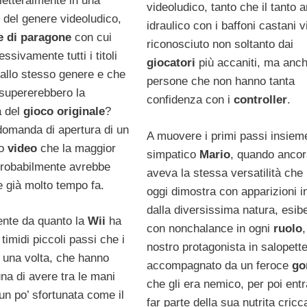
letteralmente in una
videoludico, tanto che il tanto 
e del genere videoludico,
idraulico con i baffoni castani 
e di paragone
con cui
riconosciuto non soltanto dai
ssivamente tutti i titoli
giocatori
più accaniti, ma anc
 allo stesso genere e che
persone che non hanno tanta
 supererebbero la
confidenza con i
controller
.
a del
gioco originale
?
domanda di apertura di un
A muovere i primi passi insiem
mo
video
che la maggior
simpatico
Mario
, quando ancor
 probabilmente avrebbe
aveva la stessa versatilità che
e già molto tempo fa.
oggi dimostra con apparizioni in 
dalla diversissima natura, esib
ente da quanto la
Wii
ha
con nonchalance in ogni
ruolo
,
timidi piccoli passi che i
nostro protagonista in salopett
i una volta, che hanno
accompagnato da un feroce
gor
una di avere tra le mani
che gli era nemico, per poi entr
un po’ sfortunata come il
far parte della sua nutrita cricc