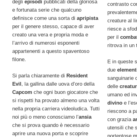
degli
episodi
pubblicati della gloriosa
contrasto co
e fortunata serie che qualcuno
prevalenteme
definisce come una sorta di
apripista
creature al l
per il genere stesso, capace di aver
riesce a sfod
creato una vera e propria moda e
per il
comba
l’arrivo di numerosi esponenti
ritrova in un 
appartenenti a questo spaventoso
filone.
E in queste s
due
element
Si parla chiaramente di
Resident
sanguinarie 
Evil
, la gallina dalle uova d’oro della
delle
creatu
Capcom
che ogni buon giocatore che
umano ed inve
si rispetti ha provato almeno una volta
divino
e l’e
nella propria carriera videoludica. Tutti
riescono a p
noi più o meno conosciamo l’
ansia
con grazia
a
che si prova quando è necessario
utensili che 
aprire una nuova porta e scoprire
portentose ma