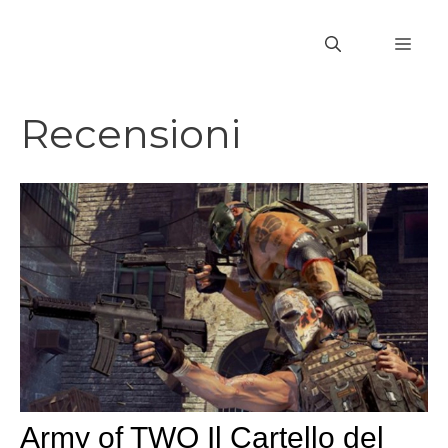
Vai
al
MEN
contenuto
Recensioni
Army of TWO Il Cartello del