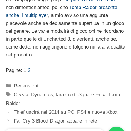
non dimentichiamoci poi che
Tomb Raider presenta
anche il multiplayer
, a mio avviso una aggiunta
piacevole anche se decisamente superflua in un gioco
del genere. Le varie modalità di gioco online ricordano
in parte quelle di Uncharted 3, divertenti, anche se,
come detto, non aggiungono o tolgono nulla alla qualità
del prodotto.
Pagine:
1
2
Categorie
Recensioni
Tag
Crystal Dynamics
,
lara croft
,
Square-Enix
,
Tomb
Raider
Thief uscirà nel 2014 su PC, PS4 e nuova Xbox
Far Cry 3 Blood Dragon appare in rete