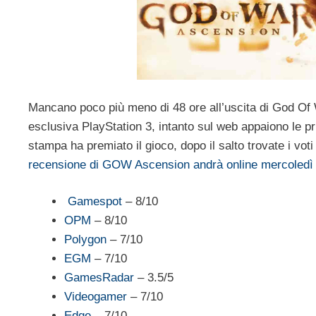
Mancano poco più meno di 48 ore all’uscita di God Of W
esclusiva PlayStation 3, intanto sul web appaiono le p
stampa ha premiato il gioco, dopo il salto trovate i voti
recensione di GOW Ascension andrà online mercoledì 
Gamespot
– 8/10
OPM
– 8/10
Polygon
– 7/10
EGM
– 7/10
GamesRadar
– 3.5/5
Videogamer
– 7/10
Edge
– 7/10