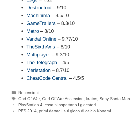
Destructoid
– 9/10
Machinima
– 8.5/10
GameTrailers
– 8.3/10
Metro
– 8/10
Vandal Online
– 9.77/10
TheSixthAxis
– 8/10
Multiplayer
– 9.3/10
The Telegraph
– 4/5
Meristation
– 8.7/10
CheatCode Central
– 4.5/5
Categorie
Recensioni
Tag
God Of War
,
God Of War Ascension
,
kratos
,
Sony Santa Mon
PlayStation 4: cosa si aspettano i giocatori
PES 2014, primi dettagli sul gioco di calcio Konami