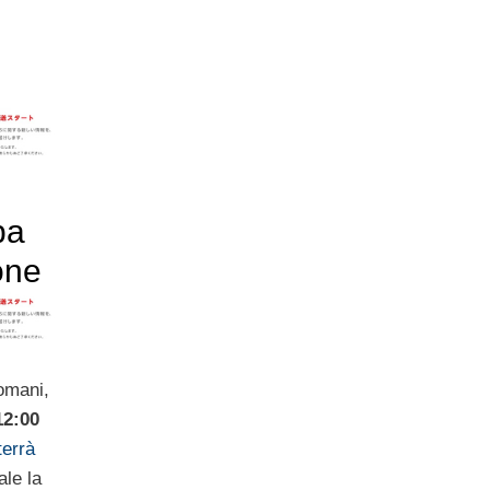
pa
one
omani,
12:00
terrà
ale la