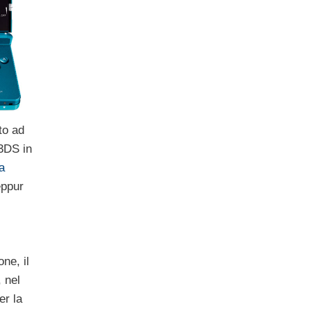
to ad
 3DS in
a
eppur
ne, il
 nel
er la