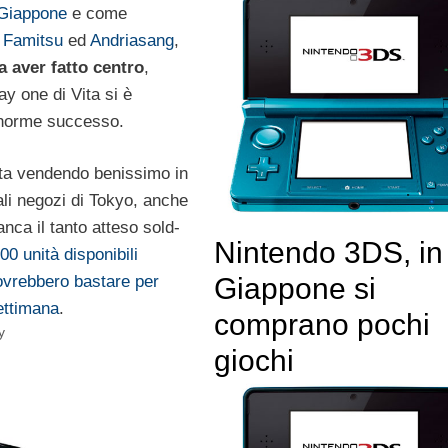
 Giappone
e come
o
Famitsu
ed
Andriasang
,
 aver fatto centro
,
day one di Vita si è
enorme successo.
ta vendendo benissimo in
ipali negozi di Tokyo, anche
nca il tanto atteso sold-
Nintendo 3DS, in
00 unità disponibili
Giappone si
vrebbero bastare per
settimana
.
comprano pochi
y
giochi