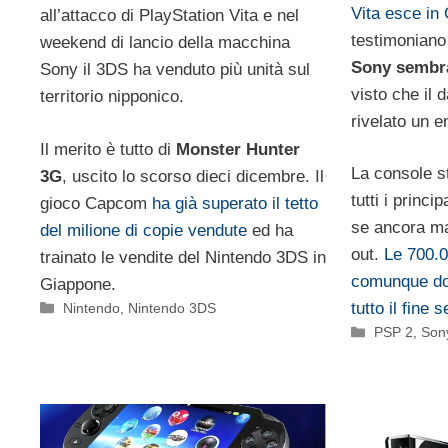
Vita esce in
all’attacco di PlayStation Vita e nel
testimonian
weekend di lancio della macchina
Sony sembra
Sony il 3DS ha venduto più unità sul
visto che il 
territorio nipponico.
rivelato un 
Il merito è tutto di
Monster Hunter
La console s
3G
, uscito lo scorso dieci dicembre. Il
tutti i princ
gioco Capcom
ha già superato il tetto
se ancora ma
del milione di copie vendute
ed ha
out.
Le 700.0
trainato le vendite del Nintendo 3DS in
comunque do
Giappone.
Categorie
tutto il fine 
Nintendo
,
Nintendo 3DS
Categorie
PSP 2
,
Son