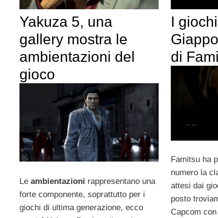
Yakuza 5, una
I giochi
gallery mostra le
Giappon
ambientazioni del
di Fam
gioco
Famitsu ha pu
numero la cla
Le
ambientazioni
rappresentano una
attesi dai gi
forte componente, soprattutto per i
posto trovi
giochi di ultima generazione, ecco
Capcom con 1