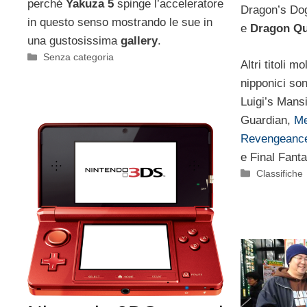
perché
Yakuza 5
spinge l’acceleratore
Dragon’s Do
in questo senso mostrando le sue in
e
Dragon Qu
una gustosissima
gallery
.
Categorie
Senza categoria
Altri titoli m
nipponici so
Luigi’s Mans
Guardian,
Me
Revengeanc
e Final Fanta
Categorie
Classifiche