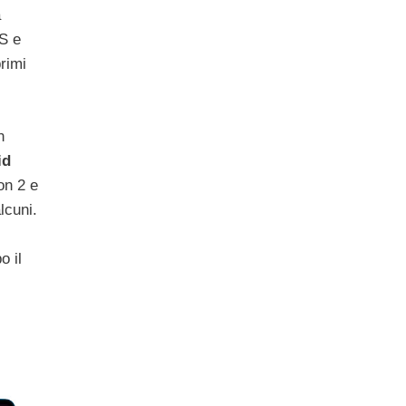
a
DS e
rimi
n
id
on 2 e
lcuni.
o il