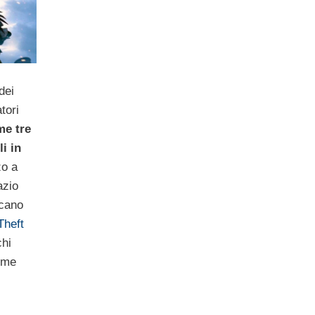
dei
tori
me tre
i in
zo a
azio
icano
Theft
chi
come