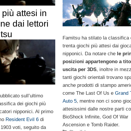
 più attesi in
e dai lettori
itsu
Famitsu ha stilato la classifica 
trenta giochi più attesi dai gioca
nipponici. Da notare che
le pri
posizioni appartengono a titol
uscita per 3DS
, inoltre in mez
tanti giochi orientali trovano sp
anche prodotti di stampo amer
come The Last Of Us e
Grand 
bblicato sull’ultimo
Auto 5
, mentre non ci sono gio
ssifica dei giochi più
attesissimi dalle nostre parti 
ocatori nipponici. Al primo
BioShock Infinite, God Of War
amo
Resident Evil 6
di
Ascension e Tomb Raider.
903 voti, seguito da