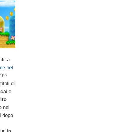
ifica
ne nel
 che
itoli di
dai e
ito
o nel
i dopo
uti in