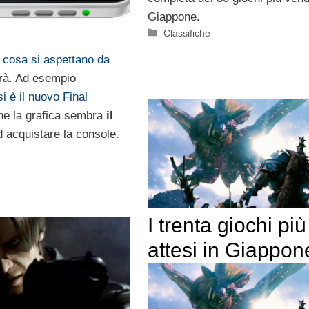
Giappone.
Categorie
Classifiche
i
cosa si aspettano da
erà. Ad esempio
si è il nuovo Final
he la grafica sembra
il
d acquistare la console.
I trenta giochi più
attesi in Giappon