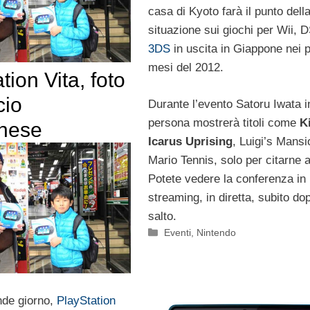
casa di Kyoto farà il punto dell
situazione sui giochi per Wii, 
3DS
in uscita in Giappone nei p
mesi del 2012.
tion Vita, foto
cio
Durante l’evento Satoru Iwata i
persona mostrerà titoli come
K
nese
Icarus Uprising
, Luigi’s Mansi
Mario Tennis, solo per citarne a
Potete vedere la conferenza in
streaming, in diretta, subito dop
salto.
Categorie
Eventi
,
Nintendo
nde giorno,
PlayStation