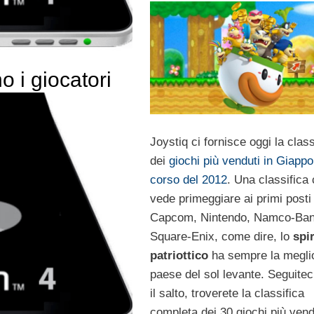
o i giocatori
Joystiq ci fornisce oggi la class
dei
giochi più venduti in Giappo
corso del 2012
. Una classifica
vede primeggiare ai primi posti t
Capcom, Nintendo, Namco-Ban
Square-Enix, come dire, lo
spir
patriottico
ha sempre la megli
paese del sol levante. Seguitec
il salto, troverete la classifica
completa dei 30 giochi più vend