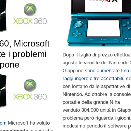
60, Microsoft
e i problemi
Dopo il taglio di prezzo effettua
ppone
agosto le vendite del Nintendo
Giappone
sono aumentate fino 
raggiungere cifre accettabili
, s
ben lontano dalle aspettative di
Nintendo. Ad ottobre la console
portatile della grande N ha
venduto 304.000 unità in Giappo
problema però riguarda i giochi,
com
Microsoft ha voluto
medesimo periodo il software p
rsonalmente
le voci che