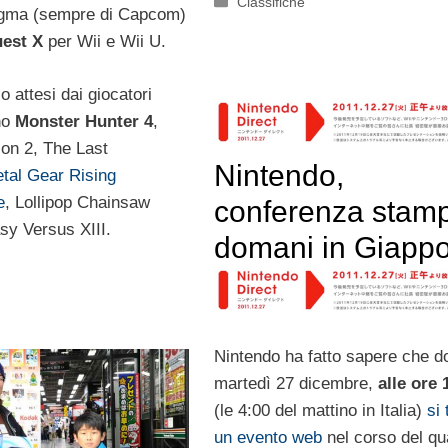
Categorie
Classifiche
gma (sempre di Capcom)
est X
per Wii e Wii U.
olo attesi dai giocatori
no
Monster Hunter 4
,
ion 2, The Last
Nintendo,
tal Gear Rising
e
, Lollipop Chainsaw
conferenza stam
sy Versus XIII.
domani in Giapp
Nintendo ha fatto sapere che d
martedì 27 dicembre,
alle ore 
(le 4:00 del mattino in Italia)
si 
un evento web
nel corso del qu