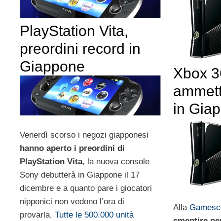
PlayStation Vita,
preordini record in
Giappone
Xbox 3
ammett
in Gia
Venerdì scorso i negozi giapponesi
hanno aperto i preordini di
PlayStation Vita
, la nuova console
Sony debutterà in Giappone il 17
dicembre e a quanto pare i giocatori
nipponici non vedono l’ora di
Alla
Games
provarla.
Tutte le 500.000 unità
smentire pe