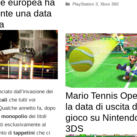
ne europea ha
Categorie
PlayStation 3
,
Xbox 360
ente una data
ta
ciato dall’invasione dei
Mario Tennis Ope
ali
che tutti voi
la data di uscita 
 Qualche annetto fa, dopo
gioco su Nintend
e
monopolio
dei titoli
ati esclusivamente al
3DS
anto di
tappetini
che ci