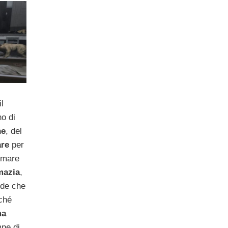
l
no di
ne
, del
are
per
rmare
mazia
,
ede che
rché
ma
pe di