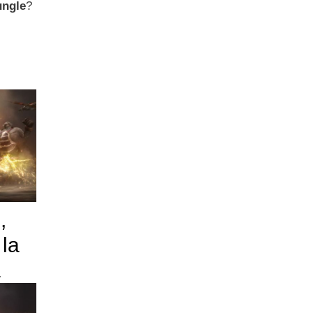
ungle
?
,
 la
a