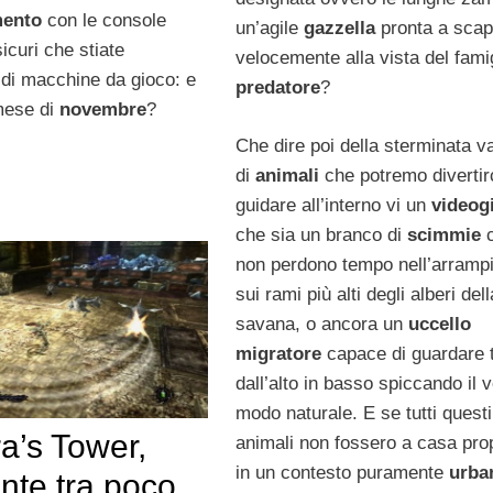
mento
con le console
un’agile
gazzella
pronta a sca
icuri che stiate
velocemente alla vista del fami
di macchine da gioco: e
predatore
?
mese di
novembre
?
Che dire poi della sterminata va
di
animali
che potremo divertir
guidare all’interno vi un
videog
che sia un branco di
scimmie
non perdono tempo nell’arrampi
sui rami più alti degli alberi dell
savana, o ancora un
uccello
migratore
capace di guardare t
dall’alto in basso spiccando il v
modo naturale. E se tutti questi
a’s Tower,
animali non fossero a casa pro
in un contesto puramente
urba
nte tra poco