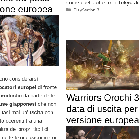
come quello offerto in
Tokyo J
sione europea
Categorie
PlayStation 3
ono considerarsi
ocatori europei
di fronte
Warriors Orochi 3
e
molestie
da parte delle
use giapponesi
che non
data di uscita per
uasi mai un’
uscita
con
versione europe
to coerenti tra una
ltra dei propri titoli di
molte le occasioni in cui