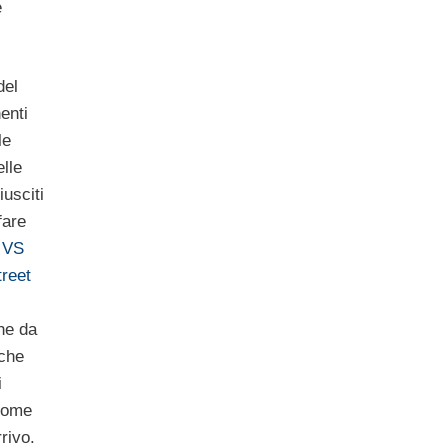
e
del
enti
le
lle
iusciti
fare
 VS
treet
he da
 che
i
come
rivo.