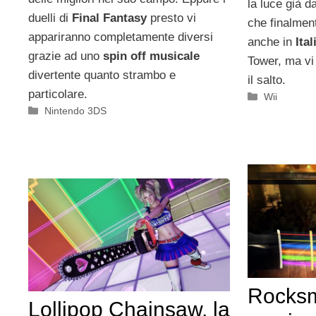
la luce già d
duelli di
Final Fantasy
presto vi
che finalment
appariranno completamente diversi
anche in
Ital
grazie ad uno
spin off musicale
Tower, ma vi
divertente quanto strambo e
il salto.
particolare.
Categorie
Wii
Categorie
Nintendo 3DS
Rocksm
Lollipop Chainsaw, la