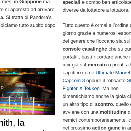
a mesi in
Giappone
ma
speciali
e combo ben articolat
e si appresta ad arrivare
diverse da lottatore a lottatore.
ia
. Si tratta di Pandora’s
 diciamo tutto subito dopo
Tutto questo è ormai all’ordine 
giorno grazie a numerosi espon
del genere che fioccano sia sul
console casalinghe
che su que
portatili, basti ricordare anche r
mix già sul
mercato
o pronti a 
capolino come
Ultimate Marvel
Capcom 3
oppure il roboante
S
Fighter X Tekken
. Ma non
dimentichiamo anche la gioia c
un altro tipo di
scontro
, quello
avviene con una
moltitudine
d
nemici contemporaneamente, 
ith, la
nel prossimo
action game
in ar