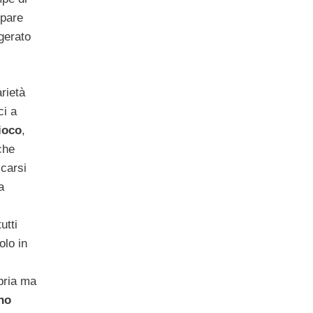
ppare
gerato
rietà
ci a
ioco
,
che
carsi
a
utti
olo in
pria ma
no