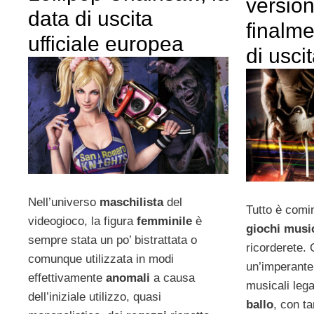
versio
data di uscita
finalm
ufficiale europea
di usci
Nell’universo
maschilista
del
Tutto è comin
videogioco, la figura
femminile
è
giochi music
sempre stata un po’ bistrattata o
ricorderete.
comunque utilizzata in modi
un’imperant
effettivamente
anomali
a causa
musicali leg
dell’iniziale utilizzo, quasi
ballo
, con t