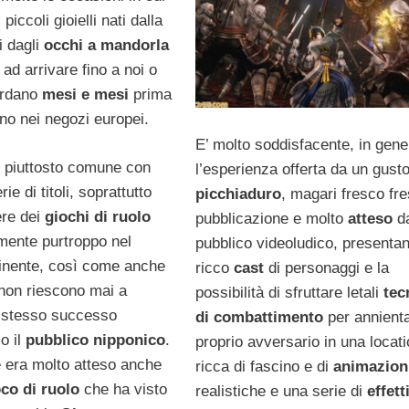
piccoli gioielli nati dalla
i dagli
occhi a mandorla
ad arrivare fino a noi o
ardano
mesi e mesi
prima
ino nei negozi europei.
E’ molto soddisfacente, in gene
i piuttosto comune con
l’esperienza offerta da un gust
e di titoli, soprattutto
picchiaduro
, magari fresco fre
ere dei
giochi di ruolo
pubblicazione e molto
atteso
d
amente purtroppo nel
pubblico videoludico, presenta
inente, così come anche
ricco
cast
di personaggi e la
 non riescono mai a
possibilità di sfruttare letali
tec
o stesso successo
di combattimento
per annienta
o il
pubblico nipponico
.
proprio avversario in una locat
e era molto atteso anche
ricca di fascino e di
animazion
oco di ruolo
che ha visto
realistiche e una serie di
effett