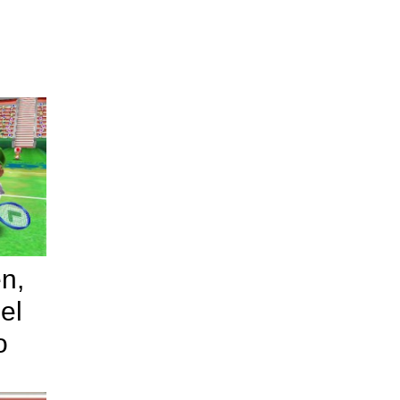
n,
del
o