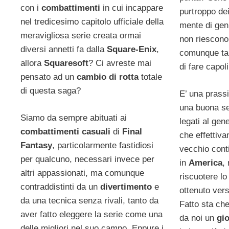
con i
combattimenti
in cui incappare
purtroppo dei 
nel tredicesimo capitolo ufficiale della
mente di gen
meravigliosa serie creata ormai
non riescono 
diversi annetti fa dalla
Square-Enix
,
comunque t
allora
Squaresoft
? Ci avreste mai
di fare capol
pensato ad un
cambio di rotta
totale
di questa saga?
E’ una prass
una buona seri
Siamo da sempre abituati ai
legati al gen
combattimenti casuali
di
Final
che effettiv
Fantasy
, particolarmente fastidiosi
vecchio cont
per qualcuno, necessari invece per
in
America
,
altri appassionati, ma comunque
riscuotere l
contraddistinti da un
divertimento
e
ottenuto vers
da una tecnica senza rivali, tanto da
Fatto sta ch
aver fatto eleggere la serie come una
da noi un
gi
delle migliori nel suo campo. Eppure i