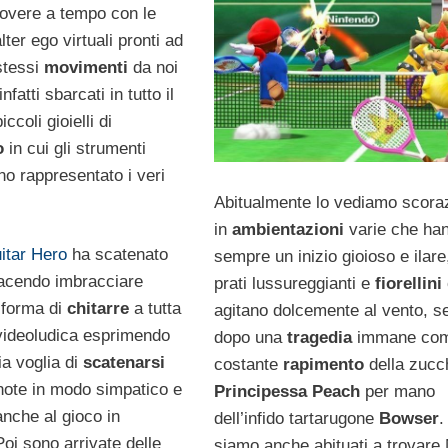
overe a tempo con le
lter ego virtuali pronti ad
stessi
movimenti
da noi
nfatti sbarcati in tutto il
ccoli gioielli di
to
in cui gli strumenti
no rappresentato i veri
Abitualmente lo vediamo scora
in
ambientazioni
varie che ha
itar Hero
ha scatenato
sempre un inizio gioioso e ilare,
 facendo imbracciare
prati lussureggianti e
fiorellini
 forma di
chitarre
a tutta
agitano dolcemente al vento, s
videoludica esprimendo
dopo una
tragedia
immane com
ia voglia di
scatenarsi
costante
rapimento
della zuc
 note in modo simpatico e
Principessa Peach
per mano
anche al gioco in
dell’infido tartarugone
Bowser
.
oi sono arrivate delle
siamo anche abituati a trovare