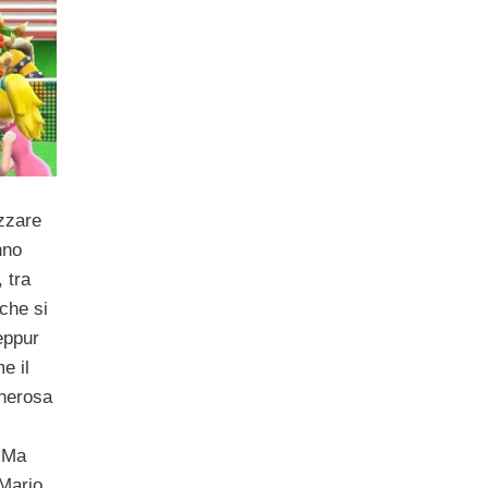
zzare
nno
 tra
che si
eppur
e il
cherosa
 Ma
 Mario