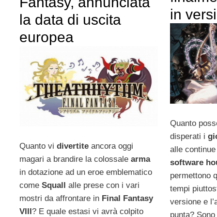
Fantasy, annunciata
in ver
la data di uscita
europea
Quanto poss
disperati i
gi
Quanto vi
divertite
ancora oggi
alle continu
magari a brandire la colossale
arma
software ho
in dotazione ad un eroe emblematico
permettono q
come
Squall
alle prese con i vari
tempi piuttos
mostri da affrontare in
Final Fantasy
versione e l’a
VIII
? E quale estasi vi avrà colpito
punta? Sono 