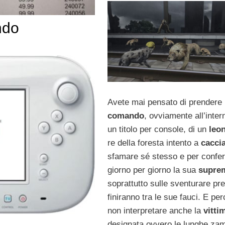
ndo
Avete mai pensato di prendere i
comando
, ovviamente all’inter
un titolo per console, di un
leo
re della foresta intento a
cacci
sfamare sé stesso e per confe
giorno per giorno la sua
supre
soprattutto sulle sventurare pr
finiranno tra le sue fauci. E pe
non interpretare anche la
vitti
designata ovvero le lunghe zam