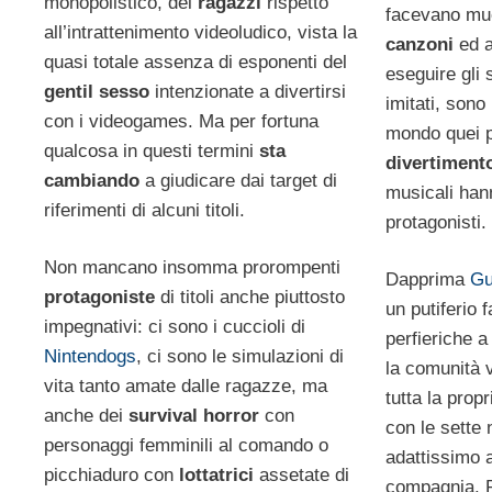
monopolistico, dei
ragazzi
rispetto
facevano mu
all’intrattenimento videoludico, vista la
canzoni
ed a
quasi totale assenza di esponenti del
eseguire gli 
gentil sesso
intenzionate a divertirsi
imitati, sono i
con i videogames. Ma per fortuna
mondo quei pi
qualcosa in questi termini
sta
divertimen
cambiando
a giudicare dai target di
musicali han
riferimenti di alcuni titoli.
protagonisti.
Non mancano insomma prorompenti
Dapprima
Gu
protagoniste
di titoli anche piuttosto
un putiferio
impegnativi: ci sono i cuccioli di
perfieriche a
Nintendogs
, ci sono le simulazioni di
la comunità 
vita tanto amate dalle ragazze, ma
tutta la propr
anche dei
survival horror
con
con le sette
personaggi femminili al comando o
adattissimo 
picchiaduro con
lottatrici
assetate di
compagnia. P