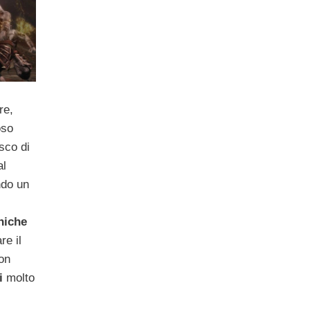
re,
oso
sco di
al
ndo un
niche
re il
ion
i
molto
i