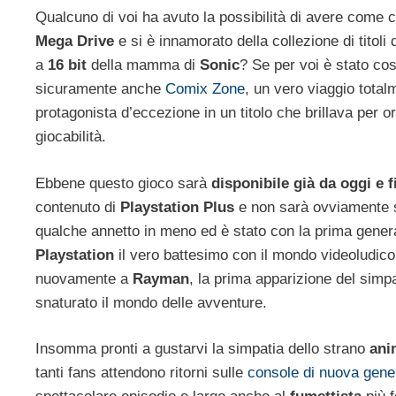
Qualcuno di voi ha avuto la possibilità di avere come 
Mega Drive
e si è innamorato della collezione di titoli di
a
16 bit
della mamma di
Sonic
? Se per voi è stato cos
sicuramente anche
Comix Zone
, un vero viaggio tota
protagonista d’eccezione in un titolo che brillava per o
giocabilità.
Ebbene questo gioco sarà
disponibile già da oggi e 
contenuto di
Playstation Plus
e non sarà ovviamente s
qualche annetto in meno ed è stato con la prima gener
Playstation
il vero battesimo con il mondo videoludic
nuovamente a
Rayman
, la prima apparizione del sim
snaturato il mondo delle avventure.
Insomma pronti a gustarvi la simpatia dello strano
ani
tanti fans attendono ritorni sulle
console di nuova gene