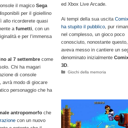
ed Xbox Live Arcade.
console il magico
Sega
sponibili per il gioiellino
Ai tempi della sua uscita
Comix
ì allo ricorderete quasi
ha stupito il pubblico
, pur rima
lmente a
fumetti
, con un
nel complesso, un gioco poco
riginalità e per l’immensa
conosciuto, nonostante quest
aveva messo in cantiere un seg
denominato inizialmente
Comix
fino al 7 settembre
come
3D
.
olo. Chi ha magari
Categorie
Giochi della memoria
azione di console
o, avrà modo di giocare
patico personaggio che ha
male antropomorfo
che
razione
con un nuovo