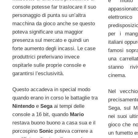
è molto 
console potesse far traslocare il suo
appassion
personaggio di punta su un’altra
elettroni
macchina da gioco anche se questo
predisposiz
poteva significare una maggior
per i manga
presenza sul mercato e quindi un
italiani oppu
forte aumento degli incassi. Le case
famosi sopra
produttrici preferivano invece
una carrella
ospitarle sulle proprie console e
stanno riv
garantirsi l’esclusività.
cinema.
Questo accadeva in special modo
Nel vecchio
quando erano in corso le battaglie tra
precisamente
Nintendo
e
Sega
ai tempi delle
Sega, sul M
console a 16 bit, quando
Mario
nei suoi ulti
restava buono buono a casa sua e il
gioco che no
porcospino
Sonic
poteva correre a
un fumetto e