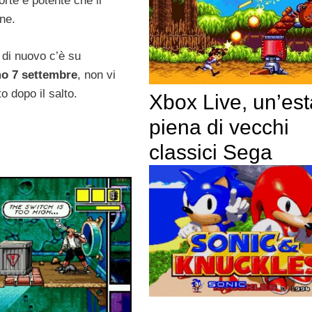
forte e potente che il
ne.
 di nuovo c’è su
mo 7 settembre
, non vi
o dopo il salto.
Xbox Live, un’est
piena di vecchi
classici Sega