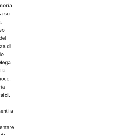
moria
ta su
a
eso
del
za di
lo
Mega
lla
ioco.
ria
sici
.
nenti a
mentare