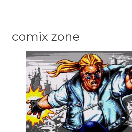
Vai
al
contenuto
comix zone