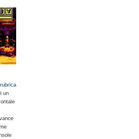
rubrica
di un
zontale
dvance
rme
nsole