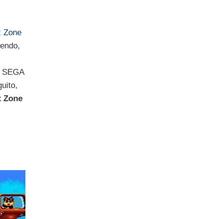
 Zone
nendo,
o, SEGA
uito,
 Zone