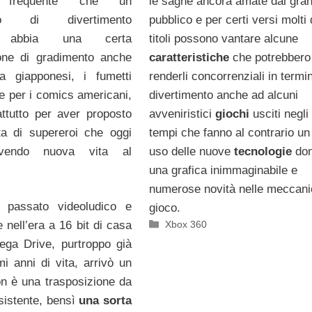
frequente che un
le saghe ancora amate dal gra
ato di divertimento
pubblico e per certi versi molti 
co abbia una certa
titoli possono vantare alcune
ione di gradimento anche
caratteristiche
che potrebbero
 giapponesi, i fumetti
renderli concorrenziali in termin
re per i comics americani,
divertimento anche ad alcuni
ttutto per aver proposto
avveniristici
giochi
usciti negli
ta di supereroi che oggi
tempi che fanno al contrario un
ivendo nuova vita al
uso delle nuove
tecnologie
do
una grafica inimmaginabile e
numerose novità nelle meccani
 passato videoludico e
gioco.
Categorie
Xbox 360
 nell’era a 16 bit di casa
ega Drive, purtroppo già
mi anni di vita, arrivò un
n è una trasposizione da
sistente, bensì
una sorta