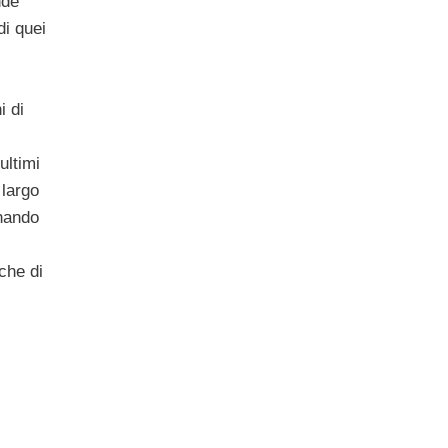
nde
di quei
i di
 ultimi
 largo
nando
che di