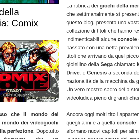
La rubrica dei
giochi della me
della
che settimanalmente si presen
a: Comix
questo blog, presenta una vast
collezione di titoli che hanno r
indimenticabili alcune
console
passato con una netta prevalen
titoli che arrivano da quel picco
gioiellino della
Sega
chiamato
Drive
, o
Genesis
a seconda de
nazionalità della macchina da g
Un vero mostro sacro della sto
videoludica pieno di grandi
clas
sso che il mondo dei
Ancora oggi molti titoli apparte
il mondo dei videogiochi
quegli anni e a quella
console
lla perfezione
. Dopotutto
sfornano nuovi capitoli per ali