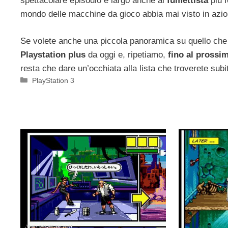
spettacolare episodio e largo anche al
fumettista
più 
mondo delle macchine da gioco abbia mai visto in azio
Se volete anche una piccola panoramica su quello che
Playstation plus
da oggi e, ripetiamo,
fino al prossi
resta che dare un’occhiata alla lista che troverete subit
Categorie
PlayStation 3