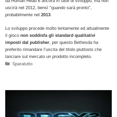
da Human Head è ancora in fase di sviluppo, ma non
uscirà nel 2012, bensì “quando sarà pronto”,
probabilmente nel
2013
.
Lo sviluppo procede molto lentamente ed attualmente
il gioco
non soddisfa gli standard qualitativi
imposti dal publisher
, per questo Bethesda ha
preferito rimandare l’uscita del titolo piuttosto che
lanciare sul mercato un prodotto incompleto.
Categorie
Sparatutto