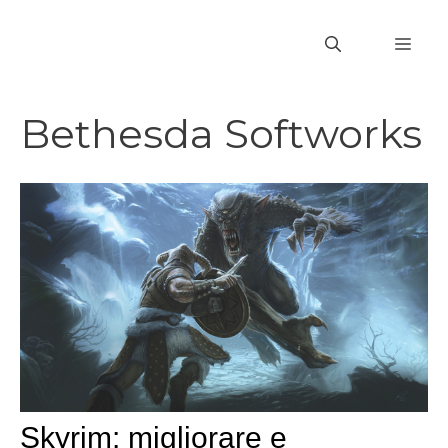
Vai
al
MEN
contenuto
Bethesda Softworks
Skyrim: migliorare e