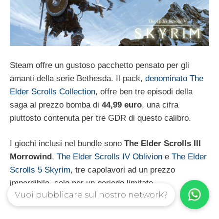
Steam offre un gustoso pacchetto pensato per gli
amanti della serie Bethesda. Il pack,
denominato The
Elder Scrolls Collection
, offre ben tre episodi della
saga al prezzo bomba di
44,99 euro
, una cifra
piuttosto contenuta per tre GDR di questo calibro.
I giochi inclusi nel bundle sono
The Elder Scrolls III
Morrowind
,
The Elder Scrolls IV Oblivion
e
The Elder
Scrolls 5 Skyrim
, tre capolavori ad un prezzo
imperdibile, solo per un periodo limitato.
Vuoi pubblicare sul nostro network?
Categorie
GDR
,
PC