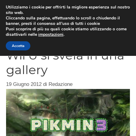
Vai
Utilizziamo i cookie per offrirti la migliore esperienza sul nostro
al
sito web.
MEN
Cliccando sulla pagina, effettuando lo scroll o chiudendo il
contenuto
banner, presti il consenso all’uso di tutti i cookie
Puoi scoprire di più su quali cookie stiamo utilizzando o come
disattivarli nelle
impostazioni
.
Pikmin 3, il gioco su
Accetta
Wii U si svela in una
gallery
19 Giugno 2012
di
Redazione