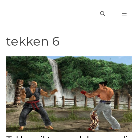
Vai
al
MEN
contenuto
tekken 6