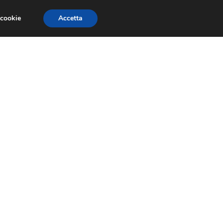
 cookie
Accetta
SIONI
TRAILER GIOCHI
TRUCCHI