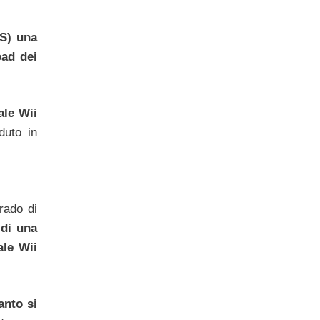
DS) una
ad dei
ale Wii
duto in
grado di
 di una
ale Wii
anto si