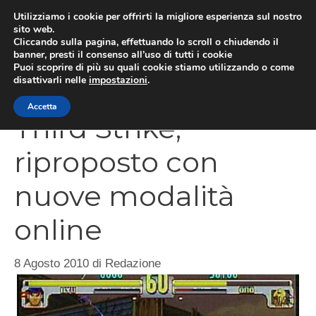
Vai
Utilizziamo i cookie per offrirti la migliore esperienza sul nostro
al
sito web.
MEN
Cliccando sulla pagina, effettuando lo scroll o chiudendo il
contenuto
banner, presti il consenso all’uso di tutti i cookie
Puoi scoprire di più su quali cookie stiamo utilizzando o come
disattivarli nelle
impostazioni
.
Street Fighter 3
Accetta
Third Strike,
riproposto con
nuove modalità
online
8 Agosto 2010
di
Redazione