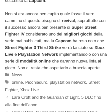
successo la
Capcom
.
Non si era ancora ben capito quale fosse il vero
cammino di questo bisogno di
revival
, soprattutto con
il successo ancora ben presente di
Super Street
Fighter IV
considerato uno dei
migliori giochi
della
serie mai pubblicati, ma la
Capcom
ha reso noto che
Street Fighter 3 Third Strike
verrà lanciato su
Xbox
Live
e
Playstation Network
implementandolo con una
serie di
modalità online
che daranno nuova linfa al
gioco. Non ci resta che aspettarlo a braccia aperte.
Categorie
News
Tag
online
,
Picchiaduro
,
playstation network
,
Street
Fighter
,
Xbox Live
Lara Croft and the Guardian of Light, 5 DLC fino
alla fine dell’anno