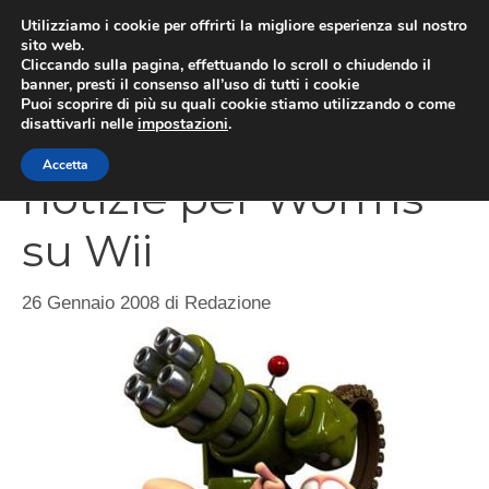
Vai
Utilizziamo i cookie per offrirti la migliore esperienza sul nostro
al
sito web.
MEN
Cliccando sulla pagina, effettuando lo scroll o chiudendo il
contenuto
banner, presti il consenso all’uso di tutti i cookie
Puoi scoprire di più su quali cookie stiamo utilizzando o come
disattivarli nelle
impostazioni
.
Buone e cattive
Accetta
notizie per Worms
su Wii
26 Gennaio 2008
di
Redazione