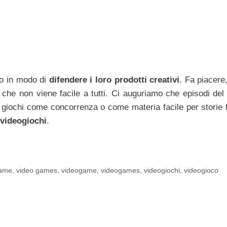
do in modo di
difendere i loro prodotti creativi
. Fa piacere
a che non viene facile a tutti. Ci auguriamo che episodi del
 giochi come concorrenza o come materia facile per storie fa
 videogiochi
.
game
,
video games
,
videogame
,
videogames
,
videogiochi
,
videogioco