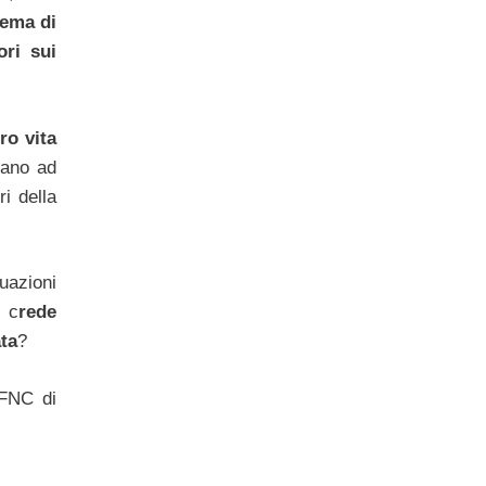
stema di
ori sui
ro vita
uano ad
ri della
uazioni
 c
rede
ta
?
 FNC di