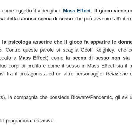
o come oggetto il videogioco
Mass Effect
.
Il gioco viene cr
sa della famosa scena di sesso
che può avvenire all’intern
 la psicologa asserire che il gioco fa apparire le don
o
. Contro queste parole si scaglia Geoff Keighley, che c
iocato a
Mass Effect
) come
la scena di sesso non sia 
due corpi di profilo e come il sesso in Mass Effect sia il p
asi tra il protagonista ed un altro personaggio.
Relazione c
ts), la compagnia che possiede Bioware/Pandemic, gli svilu
 del programma televisivo.