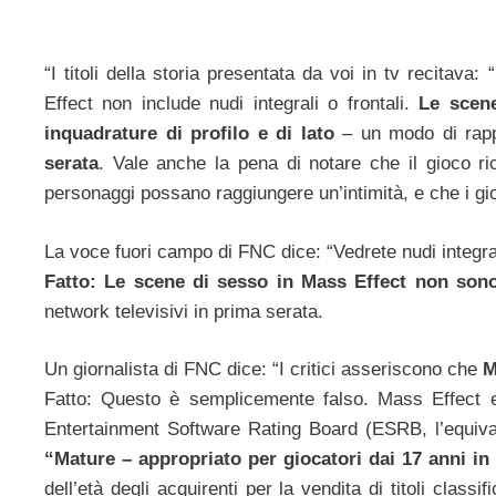
“I titoli della storia presentata da voi in tv recitava: “
Effect non include nudi integrali o frontali.
Le scene
inquadrature di profilo e di lato
– un modo di rap
serata
. Vale anche la pena di notare che il gioco ri
personaggi possano raggiungere un’intimità, e che i gio
La voce fuori campo di FNC dice: “Vedrete nudi integrali
Fatto: Le scene di sesso in Mass Effect non sono
network televisivi in prima serata.
Un giornalista di FNC dice: “I critici asseriscono che
M
Fatto: Questo è semplicemente falso. Mass Effect e
Entertainment Software Rating Board (ESRB, l’equiv
“Mature – appropriato per giocatori dai 17 anni in
dell’età degli acquirenti per la vendita di titoli clas