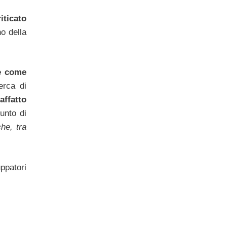
iticato
o della
ne come
erca di
affatto
unto di
he, tra
ppatori