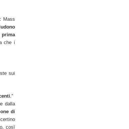
o: Mass
cludono
a prima
a che i
ste sui
centi
.”
e dalla
ione di
ccertino
so, così