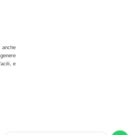
, anche
 genere
cili, e