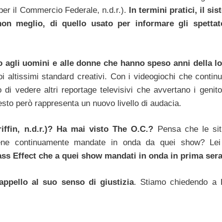
r il Commercio Federale, n.d.r.).
In termini pratici, il si
on meglio, di quello usato per informare gli spettat
o agli uomini e alle donne che hanno speso anni della lo
oi altissimi standard creativi. Con i videogiochi che contin
o di vedere altri reportage televisivi che avvertano i genito
uesto però rappresenta un nuovo livello di audacia.
ffin, n.d.r.)? Ha mai visto The O.C.?
Pensa che le sit
scene continuamente mandate in onda da quei show? Lei
ass Effect che a quei show mandati in onda in prima sera
appello al suo senso di giustizia
. Stiamo chiedendo a