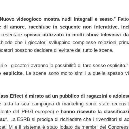
Nuovo videogioco mostra nudi integrali e sesso
.” Fatt
 di amore, racchiuse in sequente non interattive, in
presentare
spesso utilizzato in molti show televisivi d
chiede che i giocatori sviluppino complesse relazioni prim
catori possono decidere di evitare del tutto le scene.
 e i giocatori avranno la possibilità di fare sesso esplicito.”
 esplicite
. Le scene sono molto simili a quelle spesso vi
ass Effect è mirato ad un pubblico di ragazzini e adoles
 tutta la sua campagna di marketing sono state recensit
alente del PEGI europeo) e
hanno ricevuto la classificaz
 su
“. La ESRB si prodiga di richiedere che i rivenditori si a
sificati M e il sistema è stato lodato da membri del Congres