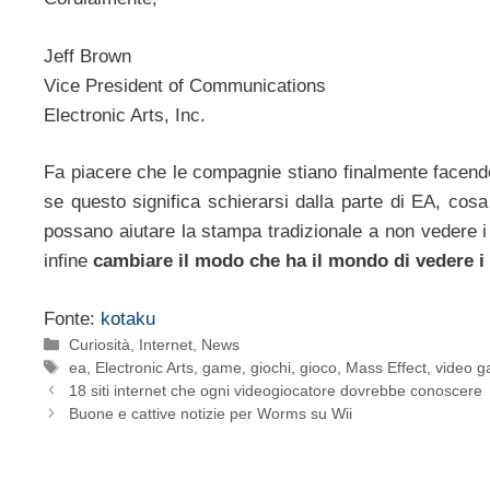
Jeff Brown
Vice President of Communications
Electronic Arts, Inc.
Fa piacere che le compagnie stiano finalmente facen
se questo significa schierarsi dalla parte di EA, cos
possano aiutare la stampa tradizionale a non vedere i
infine
cambiare il modo che ha il mondo di vedere i
Fonte:
kotaku
Categorie
Curiosità
,
Internet
,
News
Tag
ea
,
Electronic Arts
,
game
,
giochi
,
gioco
,
Mass Effect
,
video 
18 siti internet che ogni videogiocatore dovrebbe conoscere
Buone e cattive notizie per Worms su Wii