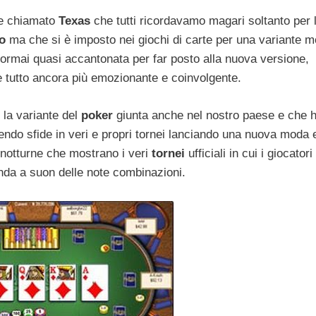
se chiamato
Texas
che tutti ricordavamo magari soltanto per l
o
ma che si è imposto nei giochi di carte per una variante m
ormai quasi accantonata per far posto alla nuova versione,
e tutto ancora più emozionante e coinvolgente.
, la variante del
poker
giunta anche nel nostro paese e che 
endo sfide in veri e propri tornei lanciando una nuova moda 
 notturne che mostrano i veri
tornei
ufficiali in cui i giocatori
nda a suon delle note combinazioni.