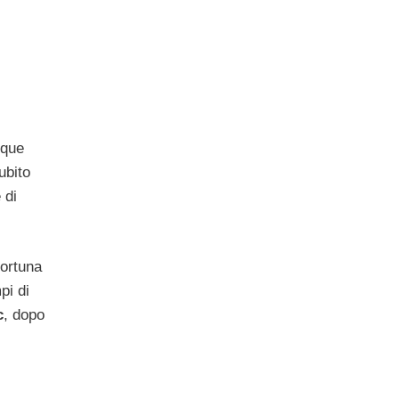
nque
ubito
 di
fortuna
pi di
c
, dopo