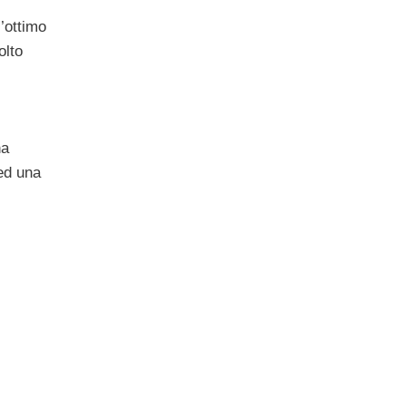
’ottimo
olto
ha
ed una