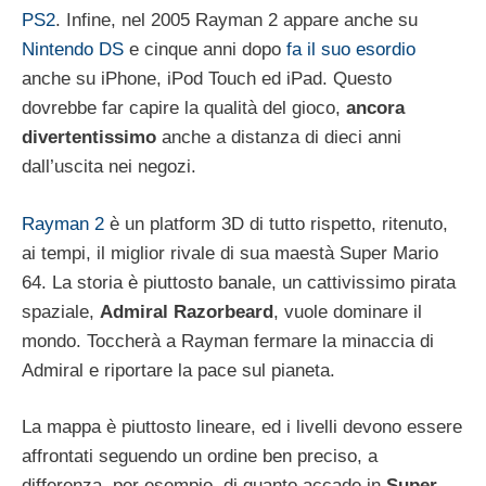
PS2
. Infine, nel 2005 Rayman 2 appare anche su
Nintendo DS
e cinque anni dopo
fa il suo esordio
anche su iPhone, iPod Touch ed iPad. Questo
dovrebbe far capire la qualità del gioco,
ancora
divertentissimo
anche a distanza di dieci anni
dall’uscita nei negozi.
Rayman 2
è un platform 3D di tutto rispetto, ritenuto,
ai tempi, il miglior rivale di sua maestà Super Mario
64. La storia è piuttosto banale, un cattivissimo pirata
spaziale,
Admiral Razorbeard
, vuole dominare il
mondo. Toccherà a Rayman fermare la minaccia di
Admiral e riportare la pace sul pianeta.
La mappa è piuttosto lineare, ed i livelli devono essere
affrontati seguendo un ordine ben preciso, a
differenza, per esempio, di quanto accade in
Super