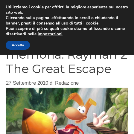
Vai
Utilizziamo i cookie per offrirti la migliore esperienza sul nostro
al
sito web.
MEN
Cliccando sulla pagina, effettuando lo scroll o chiudendo il
contenuto
banner, presti il consenso all’uso di tutti i cookie
Puoi scoprire di più su quali cookie stiamo utilizzando o come
disattivarli nelle
impostazioni
.
Giochi della
Accetta
memoria: Rayman 2
The Great Escape
27 Settembre 2010
di
Redazione