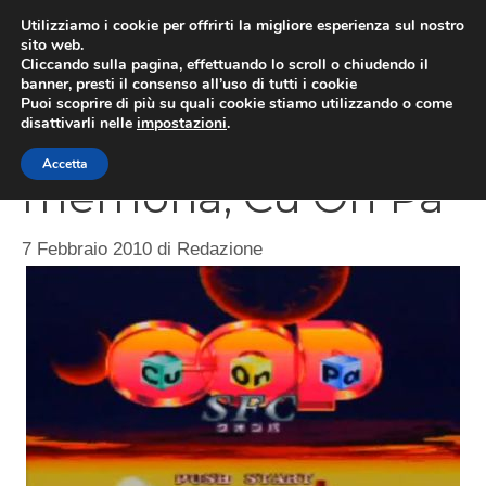
Vai
Utilizziamo i cookie per offrirti la migliore esperienza sul nostro
al
sito web.
MEN
Cliccando sulla pagina, effettuando lo scroll o chiudendo il
contenuto
banner, presti il consenso all’uso di tutti i cookie
Puoi scoprire di più su quali cookie stiamo utilizzando o come
disattivarli nelle
impostazioni
.
Giochi della
Accetta
memoria, Cu On Pa
7 Febbraio 2010
di
Redazione