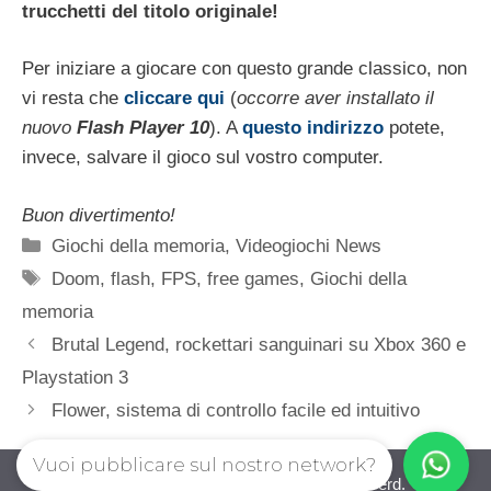
trucchetti del titolo originale!
Per iniziare a giocare con questo grande classico, non
vi resta che
cliccare qui
(
occorre aver installato il
nuovo
Flash Player 10
). A
questo indirizzo
potete,
invece, salvare il gioco sul vostro computer.
Buon divertimento!
Categorie
Giochi della memoria
,
Videogiochi News
Tag
Doom
,
flash
,
FPS
,
free games
,
Giochi della
memoria
Brutal Legend, rockettari sanguinari su Xbox 360 e
Playstation 3
Flower, sistema di controllo facile ed intuitivo
Vuoi pubblicare sul nostro network?
iovideogioco.com © 2026. All right reserverd.