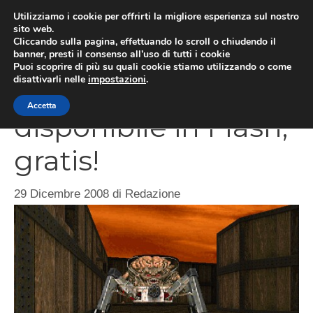
Vai
Utilizziamo i cookie per offrirti la migliore esperienza sul nostro
al
sito web.
MEN
Cliccando sulla pagina, effettuando lo scroll o chiudendo il
contenuto
banner, presti il consenso all’uso di tutti i cookie
Puoi scoprire di più su quali cookie stiamo utilizzando o come
disattivarli nelle
impostazioni
.
Doom: il capolavoro
Accetta
disponibile in Flash,
gratis!
29 Dicembre 2008
di
Redazione