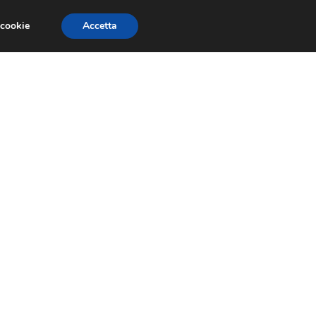
 cookie
Accetta
SIONI
TRAILER GIOCHI
TRUCCHI