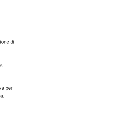
zione di
la
iva per
ta
.