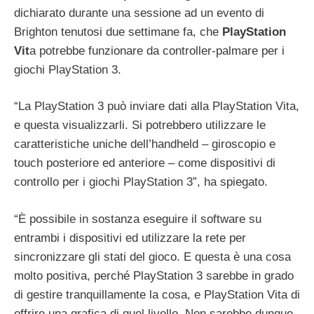
dichiarato durante una sessione ad un evento di
Brighton tenutosi due settimane fa, che
PlayStation
Vit
a potrebbe funzionare da controller-palmare per i
giochi PlayStation 3.
“La PlayStation 3 può inviare dati alla PlayStation Vita,
e questa visualizzarli. Si potrebbero utilizzare le
caratteristiche uniche dell’handheld – giroscopio e
touch posteriore ed anteriore – come dispositivi di
controllo per i giochi PlayStation 3”, ha spiegato.
“È possibile in sostanza eseguire il software su
entrambi i dispositivi ed utilizzare la rete per
sincronizzare gli stati del gioco. E questa è una cosa
molto positiva, perché PlayStation 3 sarebbe in grado
di gestire tranquillamente la cosa, e PlayStation Vita di
offrire una grafica di quel livello. Non sarebbe dunque