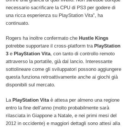
necessario sacrificare la CPU di PS3 per godere di
una ricca esperienza su PlayStation Vita”, ha
continuato.
Rogers ha inoltre confermato che
Hustle Kings
potrebbe supportare il cross-platform tra
PlayStation
3
e
PlayStation Vita
, con tanto di controllo remoto
attraverso la portatile, già dal lancio. Interessante
sottolineare come gli sviluppatori possono aggiungere
questa funziona retroattivamente anche ai giochi già
disponibili sul mercato.
La
PlayStation Vita
è attesa per almeno una regione
entro la fine dell’anno (molto probabilmente sarà
rilasciata in Giappone a Natale, e nei primi mesi del
2012 in occidente) e maggiori dettagli sono attesi alla