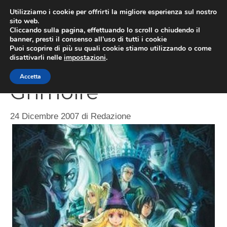
Vai
Utilizziamo i cookie per offrirti la migliore esperienza sul nostro
al
sito web.
MEN
Cliccando sulla pagina, effettuando lo scroll o chiudendo il
contenuto
banner, presti il consenso all’uso di tutti i cookie
Puoi scoprire di più su quali cookie stiamo utilizzando o come
disattivarli nelle
impostazioni
.
Recensione: Grim
Accetta
Grimoire
24 Dicembre 2007
di
Redazione