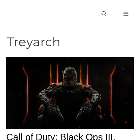
Vai
al
MEN
contenuto
Treyarch
Call of Duty: Black Ops III,