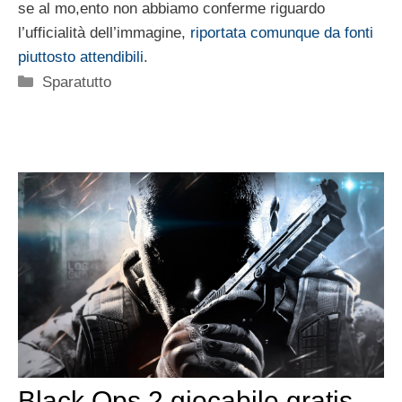
se al mo,ento non abbiamo conferme riguardo
l’ufficialità dell’immagine,
riportata comunque da fonti
piuttosto attendibili
.
Categorie
Sparatutto
Black Ops 2 giocabile gratis