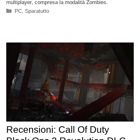
multiplayer, compresa la modalità Zombies.
Categorie
PC
,
Sparatutto
Recensioni: Call Of Duty