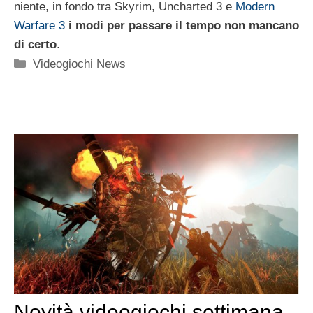
niente, in fondo tra Skyrim, Uncharted 3 e
Modern
Warfare 3
i modi per passare il tempo non mancano
di certo
.
Categorie
Videogiochi News
Novità videogiochi settimana