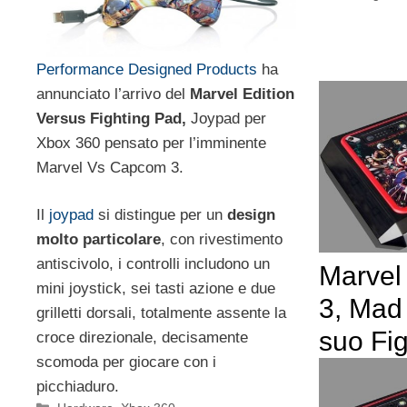
Performance Designed Products
ha
annunciato l’arrivo del
Marvel Edition
Versus Fighting Pad,
Joypad per
Xbox 360 pensato per l’imminente
Marvel Vs Capcom 3.
Il
joypad
si distingue per un
design
molto particolare
, con rivestimento
antiscivolo, i controlli includono un
Marvel
mini joystick, sei tasti azione e due
3, Mad 
grilletti dorsali, totalmente assente la
suo Fig
croce direzionale, decisamente
scomoda per giocare con i
picchiaduro.