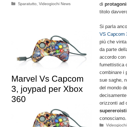
Categorie
Sparatutto
,
Videogiochi News
di
protagonis
titolo davver
Si parla anc
VS Capcom 
più che vinta
da parte del
accordo con
fumettistica 
combinare i p
Marvel Vs Capcom
sue saghe, no
3, joypad per Xbox
del mondo d
decisamente 
360
orizzonti ad 
supereroist
conosciamo.
Categorie
Videogioch