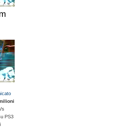
om
nicato
milioni
Vs
su PS3
i