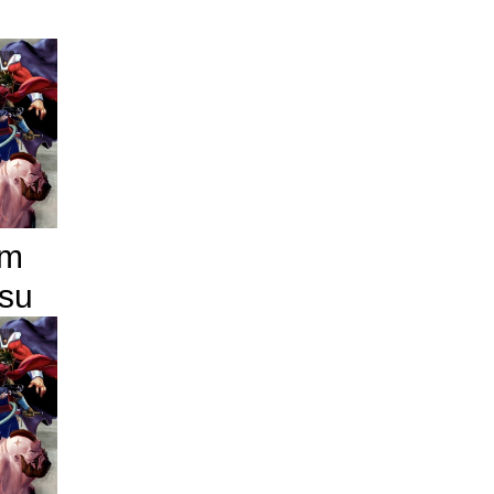
om
tsu