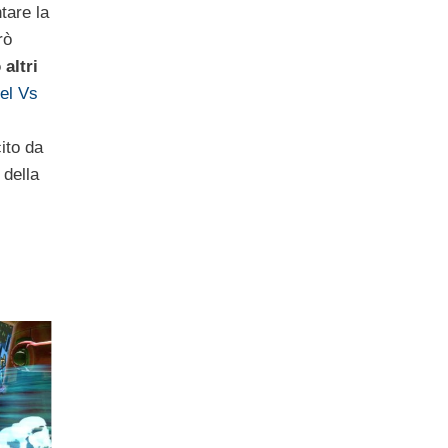
are la
rò
altri
el Vs
ito da
 della