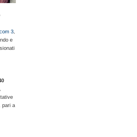
è
pcom 3
,
ondo e
sionati
40
,
tative
 pari a