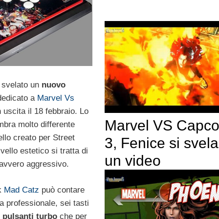
 svelato un
nuovo
dedicato a
Marvel Vs
n uscita il 18 febbraio. Lo
Marvel VS Capc
mbra molto differente
ello creato per Street
3, Fenice si svela
ivello estetico si tratta di
un video
davvero aggressivo.
ck
Mad Catz
può contare
a professionale, sei tasti
 pulsanti turbo
che per