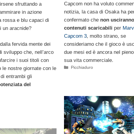
Capcom non ha voluto comment
irsene sfruttando a
notizia, la casa di Osaka ha pe
 ammirare in azione
confermato che
non usciranno 
a rossa e blu capaci di
contenuti scaricabili
per
Marv
di un aracnide?
Capcom 3
, molto strano, se
dalla fervida mente dei
consideriamo che il gioco è usc
i sviluppo che, nell’arco
due mesi ed è ancora nel pieno
arcire i suoi titoli con
sua vita commerciale.
Categorie
Picchiaduro
 le nostre giornate con le
di entrambi gli
otenziata del