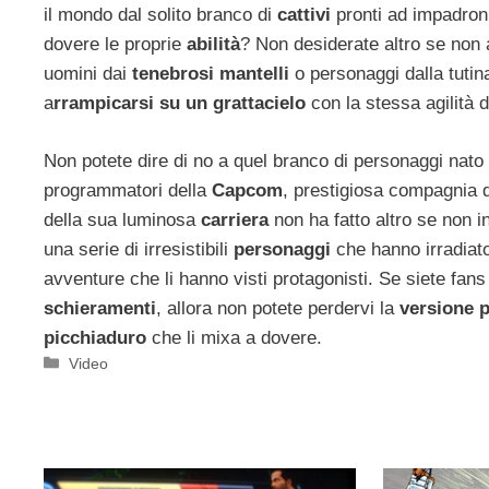
il mondo dal solito branco di
cattivi
pronti ad impadron
dovere le proprie
abilità
? Non desiderate altro se non
uomini dai
tenebrosi mantelli
o personaggi dalla tutin
a
rrampicarsi su un grattacielo
con la stessa agilità 
Non potete dire di no a quel branco di personaggi nato 
programmatori della
Capcom
, prestigiosa compagnia d
della sua luminosa
carriera
non ha fatto altro se non inf
una serie di irresistibili
personaggi
che hanno irradiato
avventure che li hanno visti protagonisti. Se siete fans 
schieramenti
, allora non potete perdervi la
versione p
picchiaduro
che li mixa a dovere.
Categorie
Video