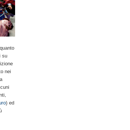
 quanto
i su
dizione
to nei
va
lcuni
nti,
uro
) ed
ù