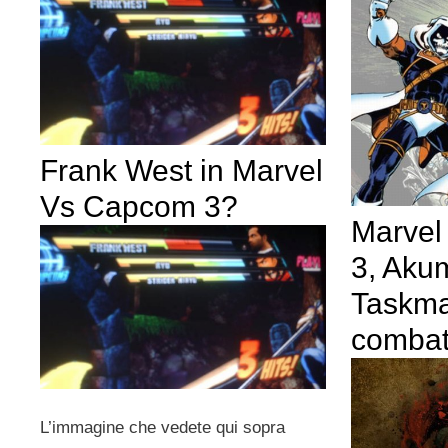
Frank West in Marvel
Vs Capcom 3?
Marve
3, Aku
Taskma
combatt
L’immagine che vedete qui sopra