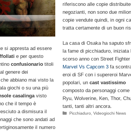
riferiscono alle copie distribuite
negozianti, non sono due milion
copie vendute quindi, in ogni c
tratta certamente di un buon ris
La casa di Osaka ha saputo sfr
e si appresta ad essere
la fame di picchiaduro, iniziata 
ffollati
e per questo
scorso anno con Street Fighter
ntino
confusionario
titoli
Marvel Vs Capcom 3
fa scontra
al genere dei
eroi di SF con i supereroi Marv
o
che abbiano mai visto la
popolari, un
cast vastissimo
ala giochi o su una più
composto da personaggi come 
nsole casalinga
visto
Ryu, Wolverine, Ken, Thor, Chu
o che il tempo è
tanti, tanti altri ancora.
esciuto a dismisura il
Categorie
Picchiaduro
,
Videogiochi News
onaggi che sono andati ad
rtiginosamente il numero