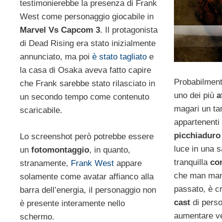
testimonierebbe la presenza di Frank
West come personaggio giocabile in
Marvel Vs Capcom 3
. Il protagonista
di Dead Rising era stato inizialmente
annunciato, ma poi
è stato tagliato
e
la casa di Osaka aveva fatto capire
Probabilment
che Frank sarebbe stato rilasciato in
uno dei più
a
un secondo tempo come contenuto
magari un ta
scaricabile.
appartenenti 
picchiadur
Lo screenshot però potrebbe essere
luce in una s
un
fotomontaggio
, in quanto,
tranquilla
co
stranamente,
Frank West
appare
che man man
solamente come avatar affianco alla
passato, è cr
barra dell’energia, il personaggio non
cast
di pers
è presente interamente nello
aumentare ve
schermo.