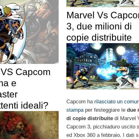
Marvel Vs Capc
3, due milioni di
copie distribuite
l VS Capcom
ma e
ster
Capcom ha
rilasciato un comu
enti ideali?
stampa
per festeggiare le
due 
di copie distribuite
di Marvel 
Capcom 3, picchiaduro uscito 
ed Xbox 360 a febbraio. I dati s