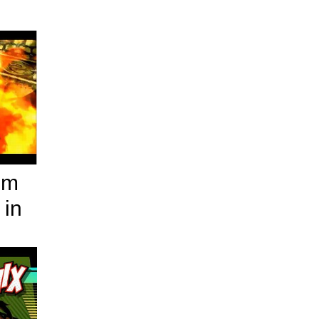
om
 in