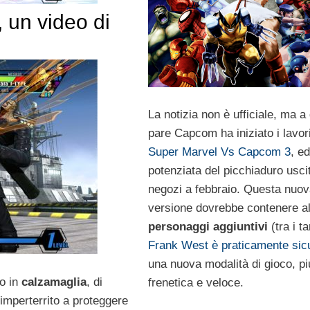
 un video di
La notizia non è ufficiale, ma a
pare Capcom ha iniziato i lavor
Super Marvel Vs Capcom 3
, e
potenziata del picchiaduro usci
negozi a febbraio. Questa nuo
versione dovrebbe contenere a
personaggi aggiuntivi
(tra i ta
Frank West è praticamente sic
una nuova modalità di gioco, pi
io in
calzamaglia
, di
frenetica e veloce.
mperterrito a proteggere