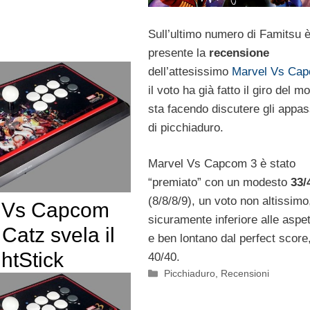
Sull’ultimo numero di Famitsu 
presente la
recensione
dell’attesissimo
Marvel Vs Ca
il voto ha già fatto il giro del m
sta facendo discutere gli appas
di picchiaduro.
Marvel Vs Capcom 3 è stato
“premiato” con un modesto
33/
(8/8/8/9), un voto non altissimo
 Vs Capcom
sicuramente inferiore alle aspet
Catz svela il
e ben lontano dal perfect score,
htStick
40/40.
Categorie
Picchiaduro
,
Recensioni