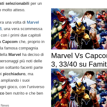
ti selezionabili
per un
o molto atteso.
ora una volta di
Marvel
3
, una vera scommessa
 con i primi due capitoli
la
Capcom
che, proprio in
 la famosa compagnia
Marvel Vs Capc
della
Marvel
ha deciso di
ersonaggi più noti delle
3, 33/40 su Fami
n soltanto facenti parte
ei
picchiaduro
, ma
ampliando i suoi
ogni gioco, con l’universo
ico
ben nutrito e che ben
i News