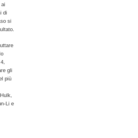
 ai
i di
aso si
ultato.
uttare
lo
 4,
re gli
el più
Hulk,
n-Li e