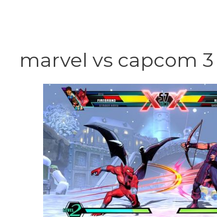
Vai
al
contenuto
marvel vs capcom 3