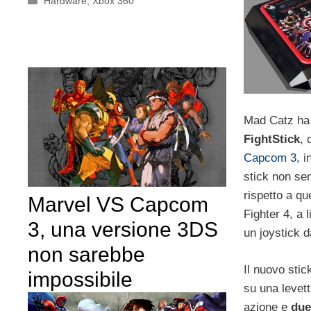
Categorie
Hardware
,
Xbox 360
Mad Catz ha
FightStick
, 
Capcom 3
, i
stick non se
rispetto a qu
Marvel VS Capcom
Fighter 4, a l
3, una versione 3DS
un joystick 
non sarebbe
Il nuovo sti
impossibile
su una levett
azione e
due