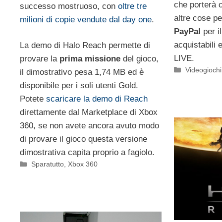
che porterà c
successo mostruoso, con
oltre tre
altre cose pe
milioni di copie vendute dal day one
.
PayPal
per i
acquistabili 
La demo di Halo Reach permette di
LIVE.
provare la
prima missione
del gioco,
Categorie
Videogioch
il dimostrativo pesa 1,74 MB ed è
disponibile per i soli utenti Gold.
Potete
scaricare la demo di Reach
direttamente dal Marketplace di Xbox
360, se non avete ancora avuto modo
di provare il gioco questa versione
dimostrativa capita proprio a fagiolo.
Categorie
Sparatutto
,
Xbox 360