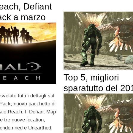
each, Defiant
ck a marzo
Top 5, migliori
sparatutto del 20
velato tutti i dettagli sul
Pack, nuovo pacchetto di
lo Reach. Il Defiant Map
e tre nuove location,
Condemned e Unearthed,