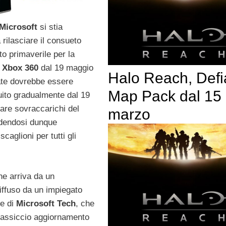
Microsoft
si stia
rilasciare il consueto
o primaverile per la
i
Xbox 360
dal 19 maggio
Halo Reach, Defi
date dovrebbe essere
Map Pack dal 15
ibuito gradualmente dal 19
tare sovraccarichi del
marzo
dendosi dunque
scaglioni per tutti gli
ne arriva da un
ffuso da un impiegato
ne di
Microsoft Tech
, che
massiccio aggiornamento