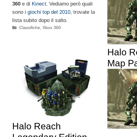
360
e di
Kinect
. Vediamo però quali
sono i
giochi top del 2010
, trovate la
lista subito dopo il salto.
Categorie
Classifiche
,
Xbox 360
Halo R
Map Pac
Halo Reach