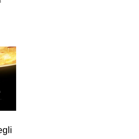
n
egli