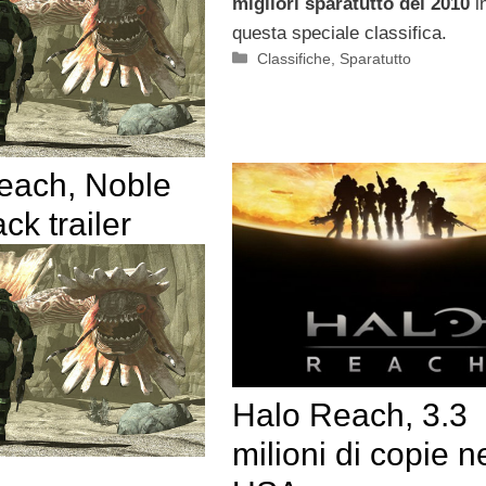
migliori sparatutto del 2010
i
questa speciale classifica.
Categorie
Classifiche
,
Sparatutto
each, Noble
k trailer
Halo Reach, 3.3
milioni di copie n