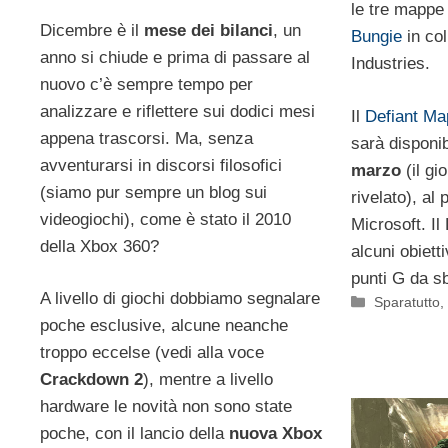
le tre mapp
Dicembre è il
mese dei bilanci
, un
Bungie
in co
anno si chiude e prima di passare al
Industries.
nuovo c’è sempre tempo per
analizzare e riflettere sui dodici mesi
Il
Defiant Ma
appena trascorsi. Ma, senza
sarà disponi
avventurarsi in discorsi filosofici
marzo
(il gi
(siamo pur sempre un blog sui
rivelato), al
videogiochi), come è stato il 2010
Microsoft. I
della Xbox 360?
alcuni obietti
punti G da s
A livello di giochi dobbiamo segnalare
Categorie
Sparatutto
poche esclusive, alcune neanche
troppo eccelse (vedi alla voce
Crackdown 2
), mentre a livello
hardware le novità non sono state
poche, con il lancio della
nuova Xbox