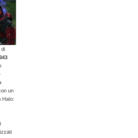
 di
343
o
o
a
 con un
n Halo:
i
lizzati