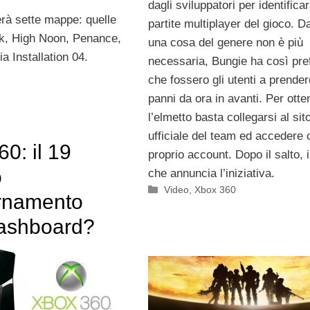
dagli sviluppatori per identificar
rà sette mappe: quelle
partite multiplayer del gioco. D
ck, High Noon, Penance,
una cosa del genere non è più
a Installation 04.
necessaria, Bungie ha così pref
che fossero gli utenti a prender
panni da ora in avanti. Per otte
l’elmetto basta collegarsi al sit
ufficiale del team ed accedere c
0: il 19
proprio account. Dopo il salto, i
o
che annuncia l’iniziativa.
Categorie
Video
,
Xbox 360
ornamento
dashboard?