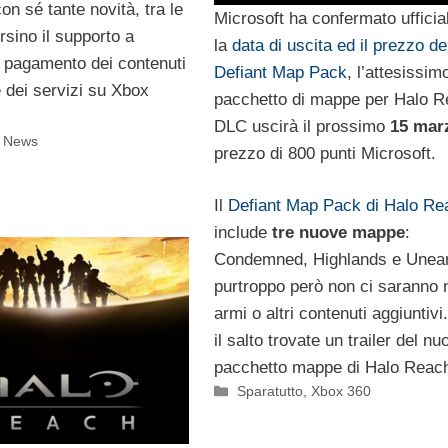
on sé tante novità, tra le
Microsoft ha confermato uffici
rsino il supporto a
la
data di uscita ed il prezzo de
l pagamento dei contenuti
Defiant Map Pack
, l’attesissim
e dei servizi su Xbox
pacchetto di mappe per Halo Re
DLC uscirà il prossimo
15 mar
i News
prezzo di 800 punti Microsoft.
Il
Defiant Map Pack di Halo Re
include
tre nuove mappe
:
Condemned, Highlands e Unear
purtroppo però non ci saranno
armi o altri contenuti aggiuntiv
il salto trovate un trailer del nu
pacchetto mappe di Halo Reac
Categorie
Sparatutto
,
Xbox 360