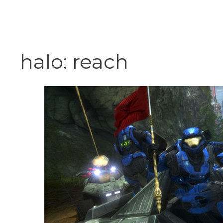
Vai
al
contenuto
halo: reach