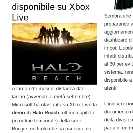
disponibile su Xbox
Live
Sembra che
preparando a 
aggiornament
dashboard d
in poi. L’up
infatti distr
al 30 per evi
sistema, ren
disponibile a 
utenti.
A circa otto mesi di distanza dal
lancio (avvenuto a metà settembre)
L’indiscrezio
Microsoft ha rilasciato su Xbox Live la
documento di
demo di Halo Reach
, ultimo capitolo
della divisio
(in ordine temporale) della serie
parla di un 
Bungie, un titolo che ha riscosso un