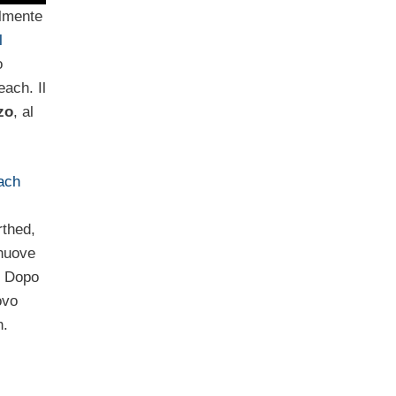
almente
l
o
ach. Il
zo
, al
ach
thed,
 nuove
i. Dopo
ovo
h.