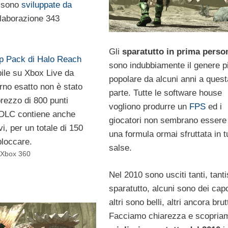
e sono
sviluppate da
llaborazione 343
Gli
sparatutto in prima perso
p Pack di Halo Reach
sono indubbiamente il genere p
bile su Xbox Live da
popolare da alcuni anni a quest
orno esatto non è stato
parte. Tutte le software house
 prezzo di 800 punti
vogliono produrre un
FPS
ed i
l DLC contiene anche
giocatori non sembrano essere s
vi, per un totale di 150
una formula ormai sfruttata in tu
bloccare.
salse.
,
Xbox 360
Nel 2010 sono usciti tanti, tant
sparatutto, alcuni sono dei capo
altri sono belli, altri ancora brut
Facciamo chiarezza e scopriam