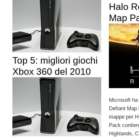
Halo R
Map Pa
Top 5: migliori giochi
Xbox 360 del 2010
Microsoft ha s
Defiant Map 
mappe per Ha
Pack contien
Highlands, 