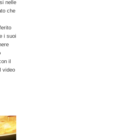
si nelle
ato che
erito
e i suoi
nere
o
on il
l video