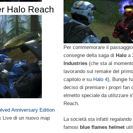
er Halo Reach
Per commemorare il passaggio
consegne della saga di
Halo
a
Industries
(che sta al moment
lavorando sul remake del prim
capitolo e su
Halo 4
), Bungie h
deciso di premiare i propri fan
elmetto speciale da utilizzare i
Reach.
lved Anniversary Edition
x Live di un nuovo map
La società sta infatti regalando 
.
famosi
blue flames helmet
uti