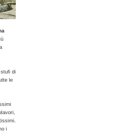
na
iù
a
tufi di
tte le
issimi
lavori,
tissimi.
o i