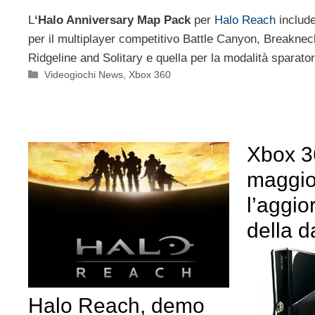
L
‘Halo Anniversary Map Pack
per
Halo Reach
include
per il multiplayer competitivo Battle Canyon, Breakne
Ridgeline and Solitary e quella per la modalità sparatori
Categorie
Videogiochi News
,
Xbox 360
Xbox 36
maggi
l’aggi
della 
Halo Reach, demo