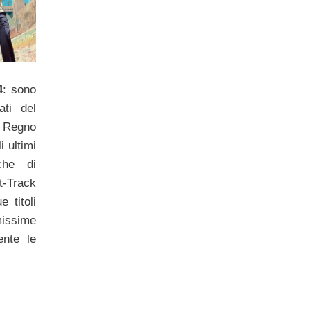
4
: sono
ati del
 Regno
i ultimi
iche di
-Track
 titoli
issime
ente le