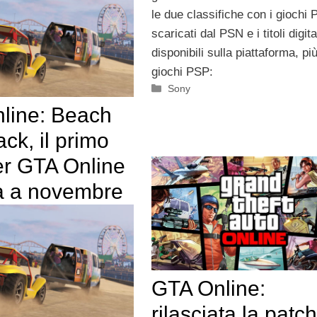
le due classifiche con i giochi
scaricati dal PSN e i titoli digit
disponibili sulla piattaforma, più
giochi PSP:
Categorie
Sony
line: Beach
ck, il primo
r GTA Online
rà a novembre
GTA Online:
rilasciata la patch