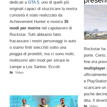
presen
dedicati a
GTA 5
, uno di quelli più
originali capaci di stuzzicare la nostra
curiosità è stato realizzato da
Achievement Hunter e mostra
35
modi per morire
nel capolavoro di
Rockstar. Tutti abbiamo fatto
fracassare i nostri personaggi in auto
o siamo finiti stecchiti sotto una
Rockstar ha 
pioggia di proiettili, ma ci sono molti,
porte. Certo, 
moltissimi altri modi per stirare le
fine era prev
zampe a Los Santos. Eccoli:
multiplayer 
Categorie
Video
ufficialment
e PlayStation
scaricare un
poche decine
dita. Il dive
Categorie
Video