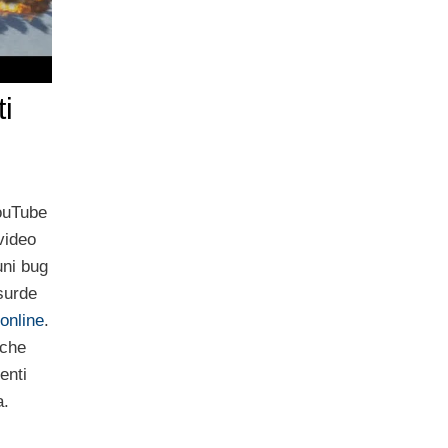
i
YouTube
video
uni bug
surde
online
.
 che
enti
a.