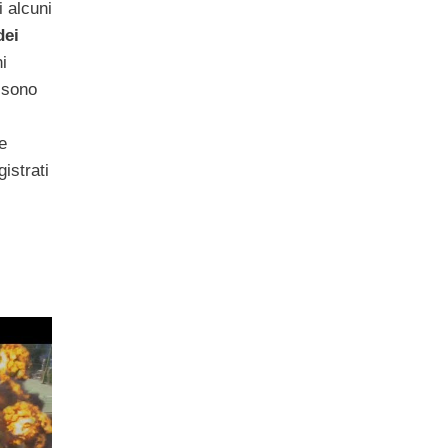
i alcuni
dei
i
i sono
e
istrati