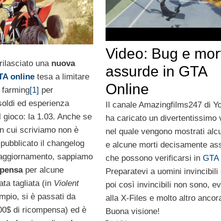
Video: Bug e mort
rilasciato una
nuova
assurde in GTA
TA online
tesa a limitare
Online
i farming
[1]
per
oldi ed esperienza
Il canale Amazingfilms247 di 
el gioco: la 1.03. Anche se
ha caricato un divertentissimo 
n cui scriviamo non è
nel quale vengono mostrati alc
pubblicato il changelog
e alcune morti decisamente as
ll’aggiornamento, sappiamo
che possono verificarsi in
GTA 
pensa
per alcune
Preparatevi a uomini invincibili
ata tagliata (in
Violent
poi così invincibili non sono, ev
mpio, si è passati da
alla X-Files e molto altro ancor
00$ di ricompensa) ed è
Buona visione!