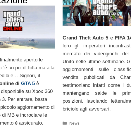
tazione
Grand Theft Auto 5
e
FIFA 1
loro gli imperatori incontrast
mercato dei videogiochi del
finalmente aperto le
Unito nelle ultime settimane. Gl
c’è un po’ di folla ma alla
aggiornamenti sulle classif
edibile… Signori, il
vendita pubblicati da Chart
online di
GTA 5
è
testimoniano infatti come i due
e disponibile su Xbox 360
mantengano salde le prim
 3. Per entrare, basta
posizioni, lasciando letteralm
 piccolo aggiornamento di
briciole agli avversari.
 di MB e incrociare le
rtimento è assicurato.
Categorie
News