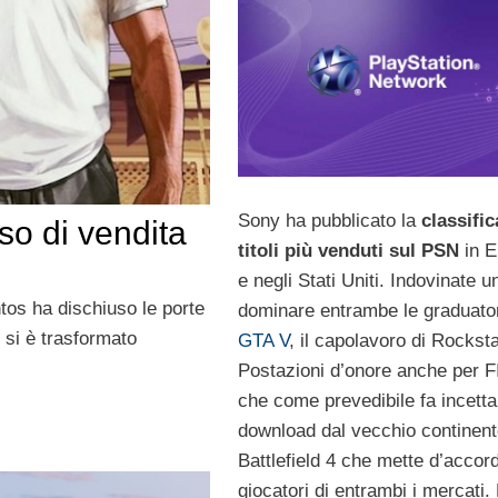
Sony ha pubblicato la
classific
so di vendita
titoli più venduti sul PSN
in E
e negli Stati Uniti. Indovinate u
ntos ha dischiuso le porte
dominare entrambe le graduator
si è trasformato
GTA V
, il capolavoro di Rocksta
Postazioni d’onore anche per F
che come prevedibile fa incetta
download dal vecchio continent
Battlefield 4 che mette d’accord
giocatori di entrambi i mercati.