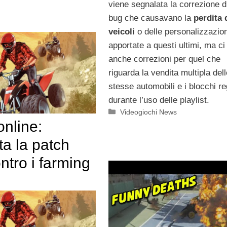
viene segnalata la correzione d
bug che causavano la
perdita 
veicoli
o delle personalizzazion
apportate a questi ultimi, ma c
anche correzioni per quel che
riguarda la vendita multipla dell
stesse automobili e i blocchi reg
durante l’uso delle playlist.
Categorie
Videogiochi News
nline:
ata la patch
ntro i farming