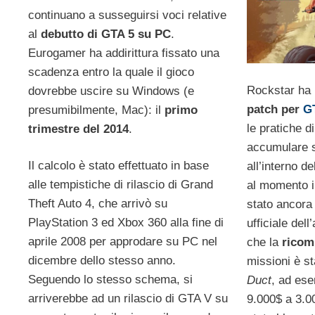
continuano a susseguirsi voci relative
al
debutto di GTA 5 su PC
.
Eurogamer ha addirittura fissato una
scadenza entro la quale il gioco
Rockstar ha 
dovrebbe uscire su Windows (e
patch per
G
presumibilmente, Mac): il
primo
le pratiche d
trimestre del 2014
.
accumulare s
Il calcolo è stato effettuato in base
all’interno d
alle tempistiche di rilascio di Grand
al momento i
Theft Auto 4, che arrivò su
stato ancora 
PlayStation 3 ed Xbox 360 alla fine di
ufficiale de
aprile 2008 per approdare su PC nel
che la
ricom
dicembre dello stesso anno.
missioni è st
Seguendo lo stesso schema, si
Duct
, ad ese
arriverebbe ad un rilascio di GTA V su
9.000$ a 3.0