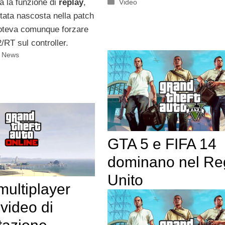
a la funzione di
replay
,
Categorie
Video
stata nascosta nella patch
oteva comunque forzare
RT sul controller.
i News
GTA 5 e FIFA 14
dominano nel R
Unito
multiplayer
 video di