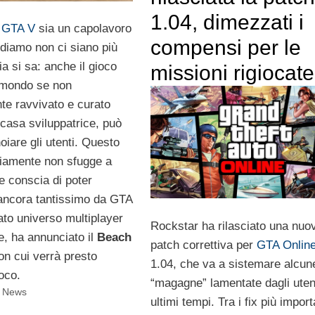
1.04, dimezzati i
e
GTA V
sia un capolavoro
compensi per le
ediamo non ci siano più
ia si sa: anche il gioco
missioni rigiocate
l mondo se non
e ravvivato e curato
 casa sviluppatrice, può
noiare gli utenti. Questo
iamente non sfugge a
e conscia di poter
ancora tantissimo da GTA
ato universo multiplayer
Rockstar ha rilasciato una nuo
e, ha annunciato il
Beach
patch correttiva per
GTA Onlin
n cui verrà presto
1.04, che va a sistemare alcun
oco.
“magagne” lamentate dagli utent
i News
ultimi tempi. Tra i fix più import