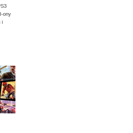
 PS3
al-ony
 i