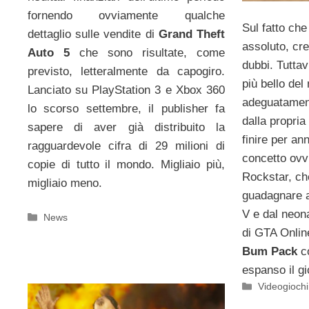
fornendo ovviamente qualche
Sul fatto ch
dettaglio sulle vendite di
Grand Theft
assoluto, cr
Auto 5
che sono risultate, come
dubbi. Tuttav
previsto, letteralmente da capogiro.
più bello de
Lanciato su PlayStation 3 e Xbox 360
adeguatament
lo scorso settembre, il publisher fa
dalla propria
sapere di aver già distribuito la
finire per an
ragguardevole cifra di 29 milioni di
concetto ovv
copie di tutto il mondo. Migliaio più,
Rockstar, ch
migliaio meno.
guadagnare 
V e dal neon
Categorie
News
di GTA Onlin
Bum Pack
co
espanso il gi
Categorie
Videogioch