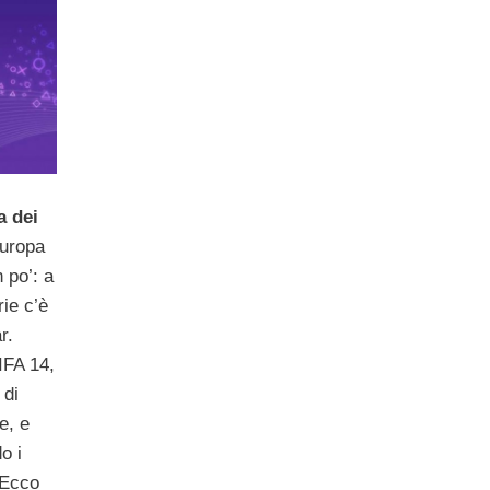
a dei
uropa
n po’: a
ie c’è
r.
IFA 14,
 di
e, e
o i
 Ecco