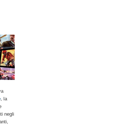
va
e
, la
e
i negli
anti,