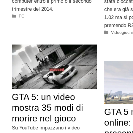
computer entro il primo o il secondo
stata bloccat
trimestre del 2014.
che era già 
Categorie
PC
1.02 ma si p
premendo R2/
Categorie
Videogioch
GTA 5: un video
mostra 35 modi di
GTA 5 
morire nel gioco
online:
Su YouTube impazzano i video