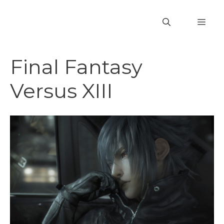
Vai
al
MEN
contenuto
Final Fantasy
Versus XIII