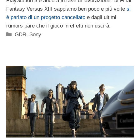
PlayStation 3 e ancora in fase di lavorazione. Di Final
Fantasy Versus XIII sappiamo ben poco e più volte
si
è parlato di un progetto cancellato
e dagli ultimi
rumors pare che il gioco in effetti non uscirà.
Categorie
GDR
,
Sony