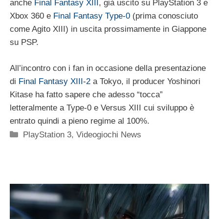
anche
Final Fantasy XIII
, già uscito su PlayStation 3 e
Xbox 360 e
Final Fantasy Type-0
(prima conosciuto
come Agito XIII) in uscita prossimamente in Giappone
su PSP.
All’incontro con i fan in occasione della presentazione
di
Final Fantasy XIII-2
a Tokyo, il producer Yoshinori
Kitase ha fatto sapere che adesso “tocca”
letteralmente a Type-0 e Versus XIII cui sviluppo è
entrato quindi a pieno regime al 100%.
Categorie
PlayStation 3
,
Videogiochi News