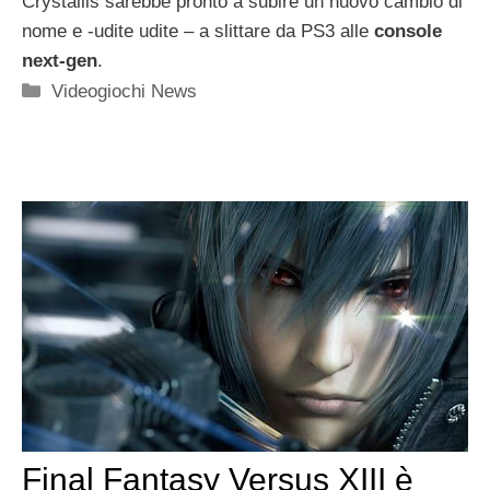
Crystallis sarebbe pronto a subire un nuovo cambio di
nome e -udite udite – a slittare da PS3 alle
console
next-gen
.
Categorie
Videogiochi News
Final Fantasy Versus XIII è