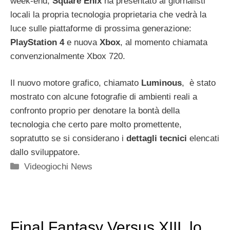
week-end,
Square Enix
ha presentato ai giornalisti
locali la propria tecnologia proprietaria che vedrà la
luce sulle piattaforme di prossima generazione:
PlayStation 4
e nuova
Xbox
, al momento chiamata
convenzionalmente Xbox 720.
Il nuovo motore grafico, chiamato
Luminous
, è stato
mostrato con alcune fotografie di ambienti reali a
confronto proprio per denotare la bontà della
tecnologia che certo pare molto promettente,
sopratutto se si considerano i
dettagli tecnici
elencati
dallo sviluppatore.
Categorie
Videogiochi News
Final Fantasy Versus XIII, lo