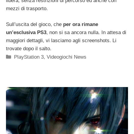
libera, senza restrizioni di percorso ed anche con
mezzi di trasporto.
Sull’uscita del gioco, che
per ora rimane
un’esclusiva PS3
, non si sa ancora nulla. In attesa di
maggiori dettagli, vi lasciamo agli screenshots. Li
trovate dopo il salto.
Categorie
PlayStation 3
,
Videogiochi News