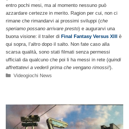
entro pochi mesi, ma al momento nessuno può
azzardare certezze in merito. Ragion per cui, non ci
rimane che rimandarvi ai prossimi sviluppi (
che
speriamo possano arrivare presto
) e augurarvi una
buona visione: il trailer di
Final Fantasy Versus XIII
è
qui sopra, l’altro dopo il salto. Non fate caso alla
scarsa qualità, sono stati filmati senza permessi
ufficiali da qualcuno che poi li ha messi in rete (
quindi
affrettatevi a vederli prima che vengano rimossi!
).
Categorie
Videogiochi News