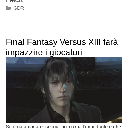
riflettori.
Categorie
GDR
Final Fantasy Versus XIII farà
impazzire i giocatori
Si torna a parlare, seppur poco (ma l’importante è che