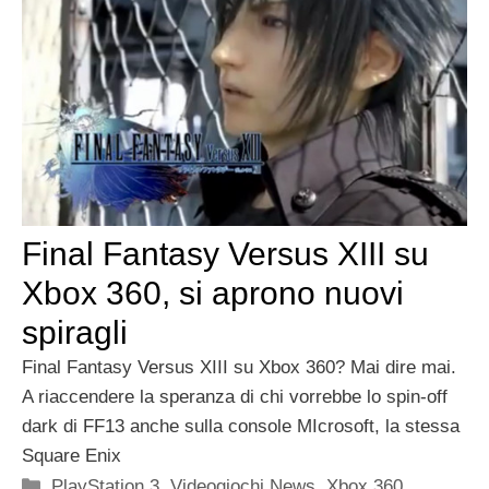
Final Fantasy Versus XIII su
Xbox 360, si aprono nuovi
spiragli
Final Fantasy Versus XIII su Xbox 360? Mai dire mai.
A riaccendere la speranza di chi vorrebbe lo spin-off
dark di FF13 anche sulla console MIcrosoft, la stessa
Square Enix
Categorie
PlayStation 3
,
Videogiochi News
,
Xbox 360