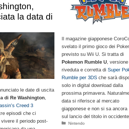
hington,
ata la data di
Il magazine giapponese CoroC
svelato il primo gioco dei Pok
previsto su Wii U. Si tratta di
Pokemon Rumble U
, versione
riveduta e corretta di
Super Po
Rumble per 3DS
che sarà dispo
solo in digital download dalla
nunciato le date di uscita
prossima primavera. Naturalme
ia di Re Washington
,
data si riferisce al mercato
assin’s Creed 3
giapponese e non si sa ancora 
tre episodi che ci
sul lancio del titolo in occidente
 vivere il periodo post-
Categorie
Nintendo
americana da una