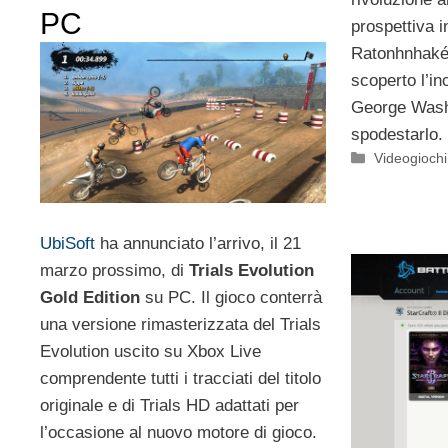
PC
prospettiva i
Ratonhnhaké:
scoperto l’in
George Washi
spodestarlo.
Categorie
Videogioch
UbiSoft
ha annunciato l’arrivo, il 21
marzo prossimo, di
Trials Evolution
Gold Edition
su PC. Il gioco conterrà
una versione rimasterizzata del Trials
Evolution uscito su Xbox Live
comprendente tutti i tracciati del titolo
originale e di Trials HD adattati per
l’occasione al nuovo motore di gioco.