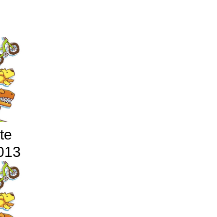
te
2013