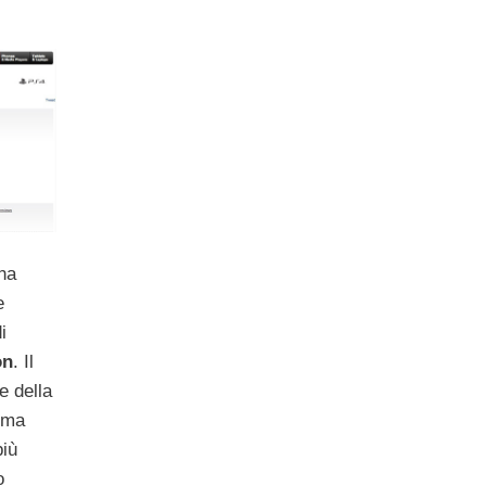
ha
e
i
on
. Il
e della
4 ma
più
o