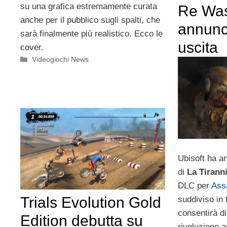
su una grafica estremamente curata
Re Was
anche per il pubblico sugli spalti, che
annunci
sarà finalmente più realistico. Ecco le
uscita
cover.
Categorie
Videogiochi News
Ubisoft ha an
di
La Tirann
DLC per
Ass
Trials Evolution Gold
suddiviso in 
consentirà di
Edition debutta su
rivoluzione 