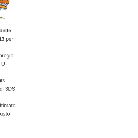
delle
13
per
pregio
i U
uts
 di 3DS
ltimate
iusto