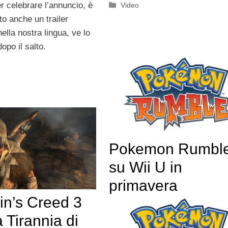
Categorie
r celebrare l’annuncio, è
Video
ato anche un trailer
nella nostra lingua, ve lo
opo il salto.
Pokemon Rumbl
su Wii U in
primavera
in’s Creed 3
 Tirannia di