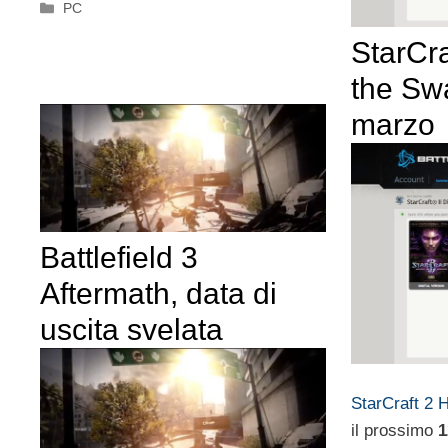
Categorie
PC
StarCra
the Sw
marzo
Battlefield 3
Aftermath, data di
uscita svelata
StarCraft 2 
il prossimo
1