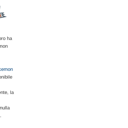
oro ha
emon
kemon
nibile
nte, la
nulla
.