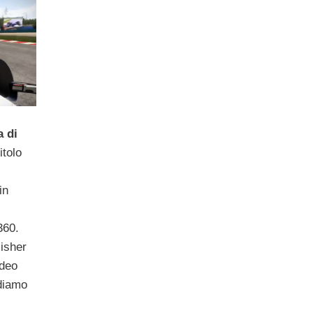
a di
itolo
in
360.
lisher
ideo
diamo