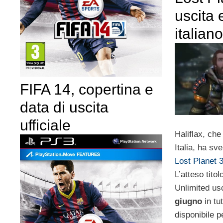
uscita e
italiano
FIFA 14, copertina e
data di uscita
ufficiale
Haliflax, che 
Italia, ha sve
Lost Planet 
L’atteso tit
Unlimited us
giugno
in tu
disponibile p