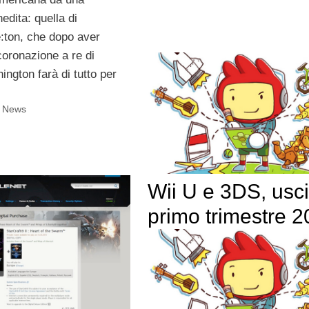
nedita: quella di
ton, che dopo aver
coronazione a re di
ngton farà di tutto per
i News
Wii U e 3DS, usci
primo trimestre 