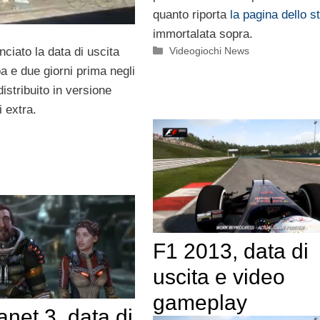
quanto riporta
la pagina dello s
immortalata sopra.
Categorie
Videogiochi News
iato la data di uscita
a e due giorni prima negli
istribuito in versione
i extra.
F1 2013, data di
uscita e video
gameplay
anet 3, data di