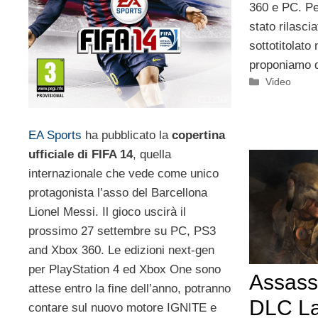
360 e PC. Pe
stato rilasci
sottotitolato 
proponiamo d
Categorie
Video
EA Sports
ha pubblicato la
copertina
ufficiale di FIFA 14
, quella
internazionale che vede come unico
protagonista l’asso del Barcellona
Lionel Messi. Il gioco uscirà il
prossimo 27 settembre su PC, PS3
and Xbox 360. Le edizioni next-gen
per PlayStation 4 ed Xbox One sono
Assass
attese entro la fine dell’anno, potranno
DLC La
contare sul nuovo motore IGNITE e