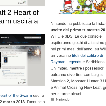
ft 2 Heart of
arm uscirà a
Nintendo ha pubblicato la
lista 
uscite del primo trimestre 20
Wii U e 3DS. Le due console
ospiteranno giochi di altissimo 
nei primi mesi dell’anno, su Wi
arriveranno
titoli del calibro di
Rayman Legends
e Scribblena
Unlimited, mentre i possessori
potranno divertirsi con Luigi’s
Mansion 2, Monster Hunter 3 U
e Animal Crossing New Leaf, g
per citarne alcuni.
Heart of the Swarm
uscirà
Categorie
Nintendo
2 marzo 2013
, l’annuncio