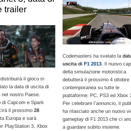
 trailer
Codemasters ha svelato la
dat
uscita di
F1 2013
. Il nuovo cap
della simulazione motoristica
distribuirà il gioco in
debutterà il prossimo 4 ottobre 
lato la data di uscita di
contemporanea su tutte le
3
nel nostro Paese.
piattaforme: PC, PS3 ed Xbox 
olo di Capcom e Spark
Per celebrare l’annuncio, il pub
cirà il prossimo
28
ha rilasciato anche un nuovo v
tta Europa e sarà
gameplay di F1 2013 che ci an
er PlayStation 3, Xbox
a guardare subito insieme.