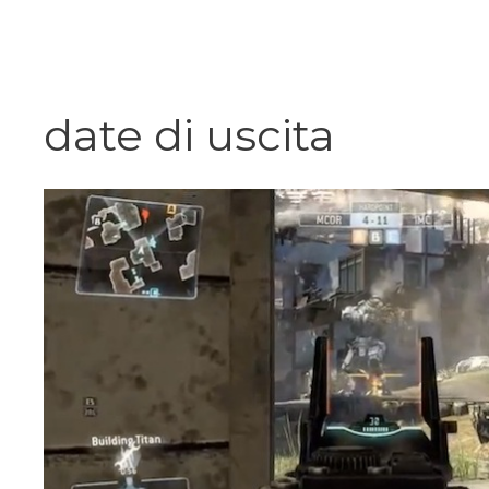
Vai
al
contenuto
date di uscita