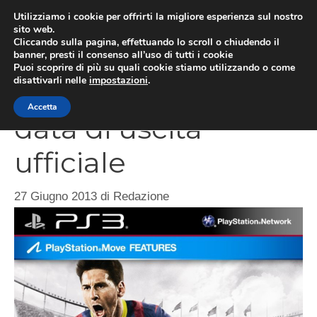
Vai
Utilizziamo i cookie per offrirti la migliore esperienza sul nostro
al
sito web.
MEN
Cliccando sulla pagina, effettuando lo scroll o chiudendo il
contenuto
banner, presti il consenso all’uso di tutti i cookie
Puoi scoprire di più su quali cookie stiamo utilizzando o come
disattivarli nelle
impostazioni
.
FIFA 14, copertina e
Accetta
data di uscita
ufficiale
27 Giugno 2013
di
Redazione