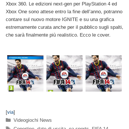
Xbox 360. Le edizioni next-gen per PlayStation 4 ed
Xbox One sono attese entro la fine dell’anno, potranno
contare sul nuovo motore IGNITE e su una grafica
estremamente curata anche per il pubblico sugli spalti,
che sarà finalmente più realistico. Ecco le cover.
[
via
]
Categorie
Videogiochi News
Tag
Copertine
,
date di uscita
,
ea sports
,
FIFA 14