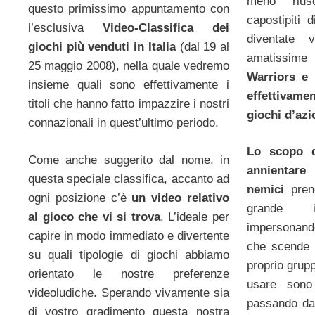
meno rius
questo primissimo appuntamento con
capostipiti 
l’esclusiva
Video-Classifica dei
diventate 
giochi più venduti in Italia
(dal 19 al
amatissime
25 maggio 2008), nella quale vedremo
Warriors e
insieme quali sono effettivamente i
effettivame
titoli che hanno fatto impazzire i nostri
giochi d’azi
connazionali in quest’ultimo periodo.
Lo scopo d
Come anche suggerito dal nome, in
annientare 
questa speciale classifica, accanto ad
nemici
pren
ogni posizione c’è
un video relativo
grande in
al gioco che vi si trova
. L’ideale per
impersonand
capire in modo immediato e divertente
che scende 
su quali tipologie di giochi abbiamo
proprio grup
orientato le nostre preferenze
usare sono
videoludiche. Sperando vivamente sia
passando da
di vostro gradimento questa nostra