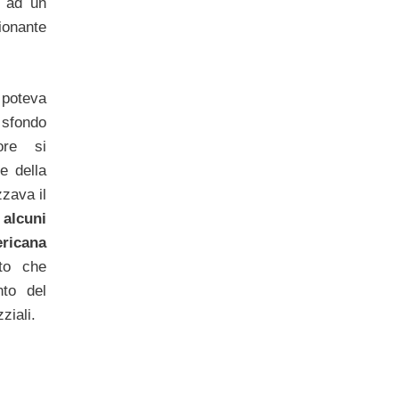
o ad un
onante
poteva
sfondo
ore si
e della
zava il
e
alcuni
ericana
sto che
nto del
ziali.