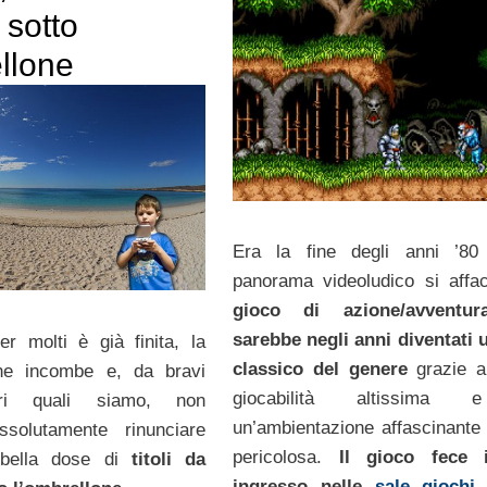
 sotto
llone
Era la fine degli anni ’80
panorama videoludico si affa
gioco di azione/avventu
sarebbe negli anni diventati 
r molti è già finita, la
classico del genere
grazie a
one incombe e, da bravi
giocabilità altissima
tori quali siamo, non
un’ambientazione affascinante
solutamente rinunciare
pericolosa.
Il gioco fece 
 bella dose di
titoli da
ingresso nelle
sale gioch