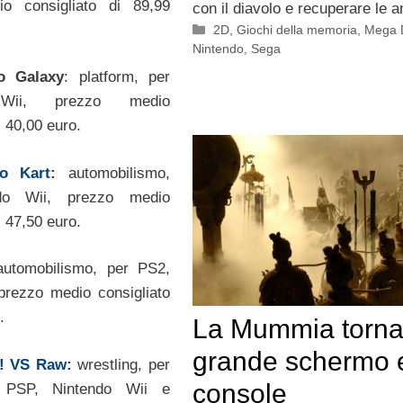
o consigliato di 89,99
con il diavolo e recuperare le 
Categorie
2D
,
Giochi della memoria
,
Mega 
Nintendo
,
Sega
o Galaxy
: platform, per
 Wii, prezzo medio
i 40,00 euro.
o Kart
:
automobilismo,
do Wii, prezzo medio
i 47,50 euro.
utomobilismo, per PS2,
rezzo medio consigliato
.
La Mummia torna
grande schermo 
! VS Raw
:
wrestling, per
console
 PSP, Nintendo Wii e