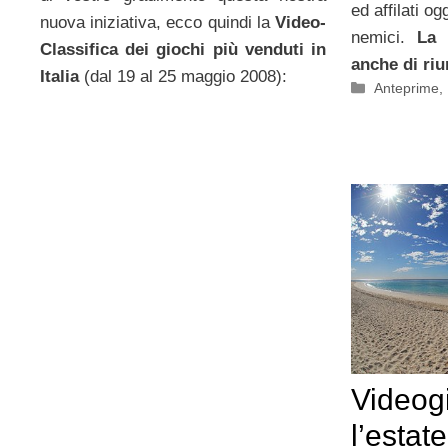
ed affilati o
nuova iniziativa, ecco quindi la
Video-
nemici.
La 
Classifica dei giochi più venduti in
anche di riu
Italia
(dal 19 al 25 maggio 2008):
Categorie
Anteprime
,
Videog
l’estate,