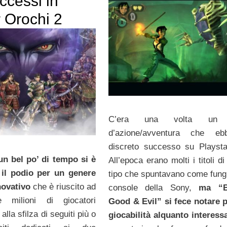
ccessi in
 Orochi 2
C’era una volta un 
d’azione/avventura che e
discreto successo su Playsta
un bel po’ di tempo si è
All’epoca erano molti i titoli d
 il podio per un genere
tipo che spuntavano come fungh
novativo
che è riuscito ad
console della Sony,
ma “B
e milioni di giocatori
Good & Evil” si fece notare 
alla sfilza di seguiti più o
giocabilità alquanto interes