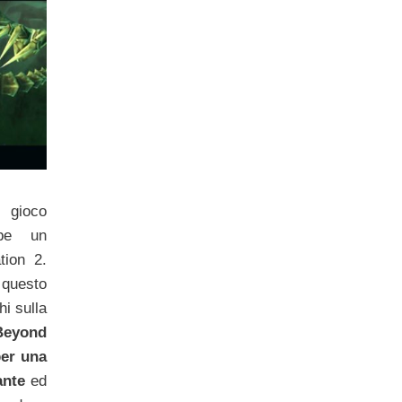
gioco
bbe un
tion 2.
i questo
i sulla
eyond
per una
sante
ed