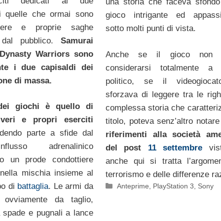
citi dedicati ai due
una storia che faceva sfond
di quelle che ormai sono
gioco intrigante ed appassi
vere e proprie saghe
sotto molti punti di vista.
 dal pubblico.
Samurai
 Dynasty Warriors sono
Anche se il gioco non 
nte i due capisaldi dei
considerarsi totalmente a 
one di massa.
politico, se il videogiocat
sforzava di leggere tra le righ
ei giochi è quello di
complessa storia che caratteriz
veri e propri eserciti
titolo, poteva senz’altro notar
dendo parte a sfide dal
riferimenti alla società am
flusso adrenalinico
del post
11 settembre
vi
o un prode condottiere
anche qui si tratta l’argome
nella mischia insieme al
terrorismo e delle differenze raz
Categorie
po di
battaglia
. Le armi da
Anteprime
,
PlayStation 3
,
Sony
 ovviamente da taglio,
 spade e pugnali a lance