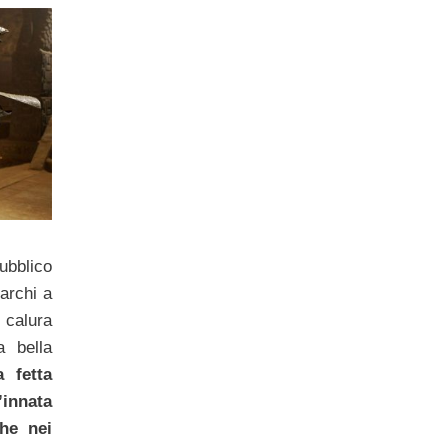
ubblico
parchi a
 calura
a bella
a fetta
’innata
he nei