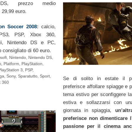
 DS, prezzo medio
i 29,99 euro.
ion Soccer 2008
:
calcio,
PS3, PSP, Xbox 360,
ii, Nintendo DS e PC,
 consigliato di 60 euro.
soft
,
Nintendo
,
Nintendo DS
,
o
,
Platform
,
PlayStation
,
PlayStation 3
,
PSP
,
ga
,
Sony
,
Sparatutto
,
Sport
,
Se di solito in estate il p
 360
preferisce affollare spiagge e 
tema estivo per sconfiggere la
estiva e sollazzarsi con un
giornata in spiaggia,
un’altr
preferisce non dimenticare l
passione per il cinema anc