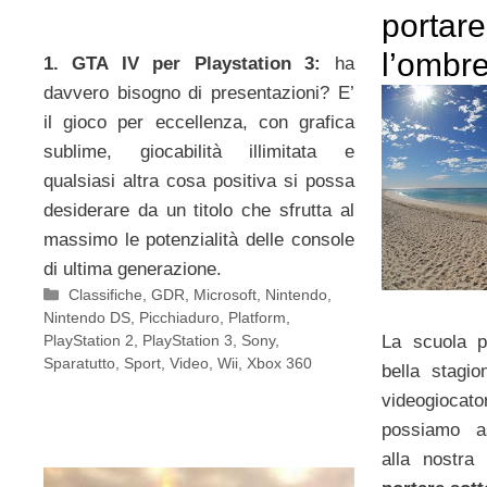
portare
l’ombre
1. GTA IV per Playstation 3:
ha
davvero bisogno di presentazioni? E’
il gioco per eccellenza, con grafica
sublime, giocabilità illimitata e
qualsiasi altra cosa positiva si possa
desiderare da un titolo che sfrutta al
massimo le potenzialità delle console
di ultima generazione.
Categorie
Classifiche
,
GDR
,
Microsoft
,
Nintendo
,
Nintendo DS
,
Picchiaduro
,
Platform
,
La scuola pe
PlayStation 2
,
PlayStation 3
,
Sony
,
Sparatutto
,
Sport
,
Video
,
Wii
,
Xbox 360
bella stagi
videogioca
possiamo as
alla nostra