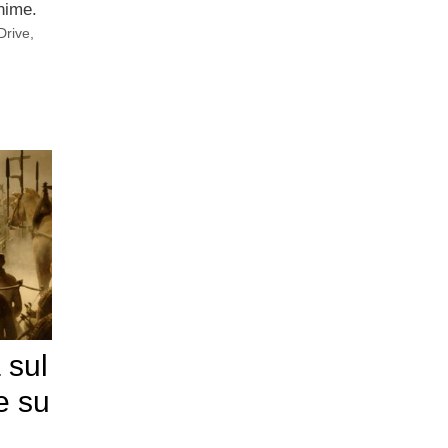
anime.
Drive
,
 sul
e su