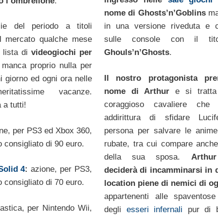
o l’ombrellone
.
nome di Ghosts’n’Goblins
ma
zie del periodo a titoli
in una versione riveduta e c
ul mercato qualche mese
sulle console con il tit
 lista di
videogiochi per
Ghouls’n’Ghosts
.
manca proprio nulla per
Il nostro protagonista pre
ni giorno ed ogni ora nelle
nome di Arthur
e si tratt
eritatissime vacanze.
coraggioso cavaliere che 
a tutti!
addirittura di sfidare Luci
ne, per PS3 ed Xbox 360,
persona per salvare le anime
 consigliato di 90 euro.
rubate, tra cui compare anche
della sua sposa.
Arthu
Solid 4
:
azione, per PS3,
deciderà di incamminarsi in 
 consigliato di 70 euro.
location piene di nemici di og
appartenenti alle spaventose
nastica, per Nintendo Wii,
degli
esseri infernali
pur di b