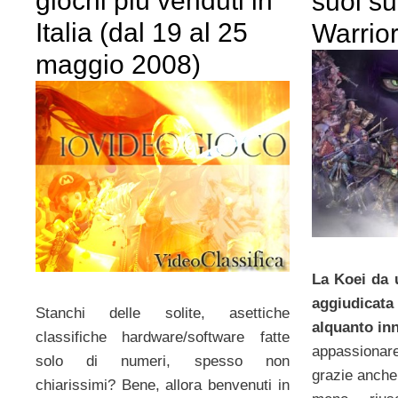
giochi più venduti in
suoi su
Italia (dal 19 al 25
Warrior
maggio 2008)
La Koei da 
aggiudicata
Stanchi delle solite, asettiche
alquanto in
classifiche hardware/software fatte
appassionar
solo di numeri, spesso non
grazie anche 
chiarissimi? Bene, allora benvenuti in