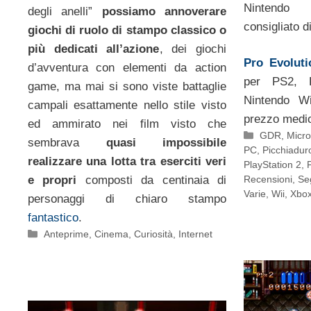
Nintendo
degli anelli”
possiamo annoverare
consigliato d
giochi di ruolo di stampo classico o
più dedicati all’azione
, dei giochi
Pro Evolut
d’avventura con elementi da action
per PS2, 
game, ma mai si sono viste battaglie
Nintendo W
campali esattamente nello stile visto
prezzo medio
ed ammirato nei film visto che
Categorie
GDR
,
Micro
sembrava
quasi impossibile
PC
,
Picchiadur
realizzare una lotta tra eserciti veri
PlayStation 2
,
Recensioni
,
Se
e propri
composti da centinaia di
Varie
,
Wii
,
Xbox
personaggi di chiaro stampo
fantastico
.
Categorie
Anteprime
,
Cinema
,
Curiosità
,
Internet