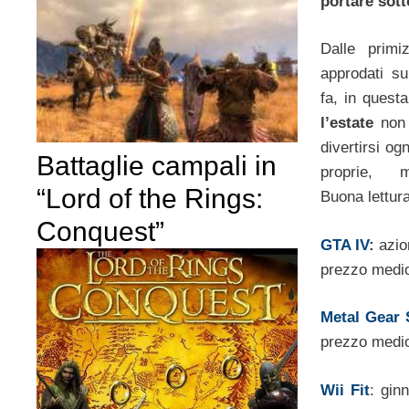
portare sott
Dalle primi
approdati s
fa, in questa
l’estate
non 
divertirsi og
Battaglie campali in
proprie, m
“Lord of the Rings:
Buona lettura 
Conquest”
GTA IV
:
azio
prezzo medio
Metal Gear 
prezzo medio
Wii Fit
: gin