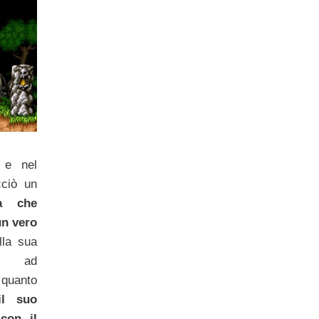
 e nel
cciò un
ra che
un vero
lla sua
 e ad
 quanto
il suo
i
con il