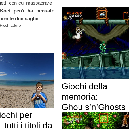
ggetti con cui massacrare i
Koei però ha pensato
nire le due saghe.
Picchiaduro
Giochi della
memoria:
Ghouls’n’Ghosts
iochi per
 tutti i titoli da