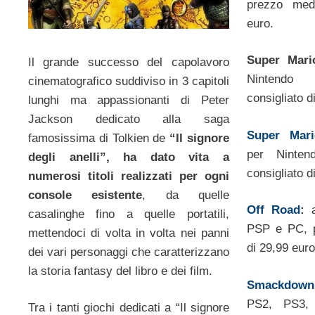
prezzo medi
euro.
Super Mari
Il grande successo del capolavoro
Nintendo
cinematografico suddiviso in 3 capitoli
consigliato d
lunghi ma appassionanti di Peter
Jackson dedicato alla saga
Super Mari
famosissima di Tolkien de
“Il signore
per Ninten
degli anelli”, ha dato vita a
consigliato d
numerosi titoli realizzati per ogni
console esistente
, da quelle
Off Road
:
a
casalinghe fino a quelle portatili,
PSP e PC, p
mettendoci di volta in volta nei panni
di 29,99 euro
dei vari personaggi che caratterizzano
la storia fantasy del libro e dei film.
Smackdown
PS2, PS3,
Tra i tanti giochi dedicati a “Il signore