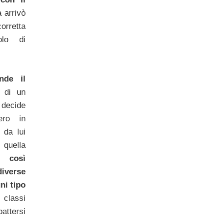
 arrivò
orretta
olo di
nde il
a di un
decide
fero in
 da lui
 quella
r così
diverse
ni tipo
 classi
attersi