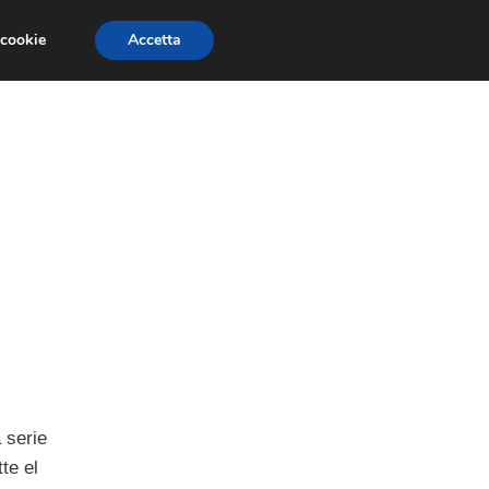
 cookie
Accetta
SIONI
TRAILER GIOCHI
TRUCCHI
a serie
te el