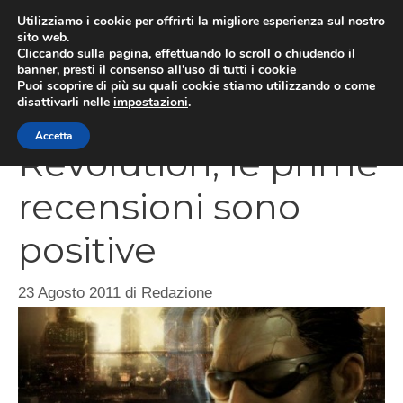
Vai
Utilizziamo i cookie per offrirti la migliore esperienza sul nostro
al
sito web.
MEN
Cliccando sulla pagina, effettuando lo scroll o chiudendo il
contenuto
banner, presti il consenso all’uso di tutti i cookie
Puoi scoprire di più su quali cookie stiamo utilizzando o come
disattivarli nelle
impostazioni
.
Deus Ex Human
Accetta
Revolution, le prime
recensioni sono
positive
23 Agosto 2011
di
Redazione