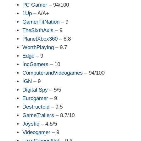
PC Gamer
– 94/100
1Up
– A/A+
GamerFitNation
– 9
TheSixthAxis
– 9
PlanetXbox360
– 8.8
WorthPlaying
– 9.7
Edge
– 9
IncGamers
– 10
ComputerandVideogames
– 94/100
IGN
– 9
Digital Spy
– 5/5
Eurogamer
– 9
Destructoid
– 9.5
GameTrailers
– 8.7/10
Joystiq
– 4.5/5
Videogamer
– 9
LazyGamer.Net
– 9.3