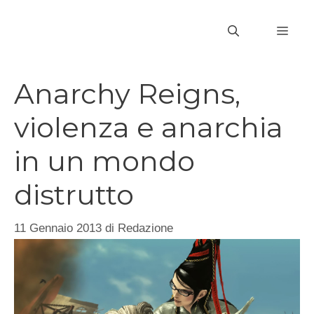
Vai
al
MEN
contenuto
Anarchy Reigns,
violenza e anarchia
in un mondo
distrutto
11 Gennaio 2013
di
Redazione