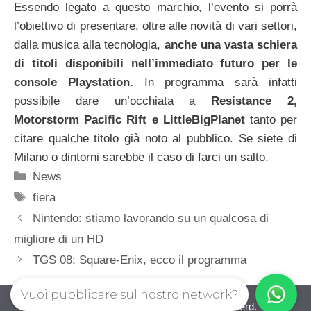
Essendo legato a questo marchio, l’evento si porrà
l’obiettivo di presentare, oltre alle novità di vari settori,
dalla musica alla tecnologia,
anche una vasta schiera
di titoli disponibili nell’immediato futuro per le
console Playstation.
In programma sarà infatti
possibile dare un’occhiata a
Resistance 2,
Motorstorm Pacific Rift e LittleBigPlanet
tanto per
citare qualche titolo già noto al pubblico. Se siete di
Milano o dintorni sarebbe il caso di farci un salto.
Categorie
News
Tag
fiera
Nintendo: stiamo lavorando su un qualcosa di
migliore di un HD
TGS 08: Square-Enix, ecco il programma
Vuoi pubblicare sul nostro network?
iovideogioco.com © 2026. All right reserverd.