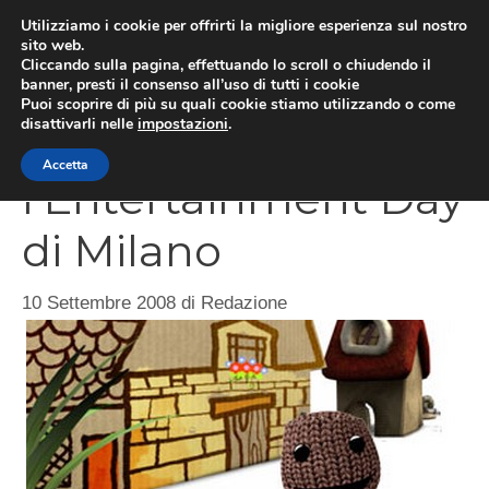
Vai
Utilizziamo i cookie per offrirti la migliore esperienza sul nostro
al
sito web.
MEN
Cliccando sulla pagina, effettuando lo scroll o chiudendo il
contenuto
banner, presti il consenso all’uso di tutti i cookie
Puoi scoprire di più su quali cookie stiamo utilizzando o come
disattivarli nelle
impostazioni
.
Tutti pronti per
Accetta
l’Entertainment Day
di Milano
10 Settembre 2008
di
Redazione