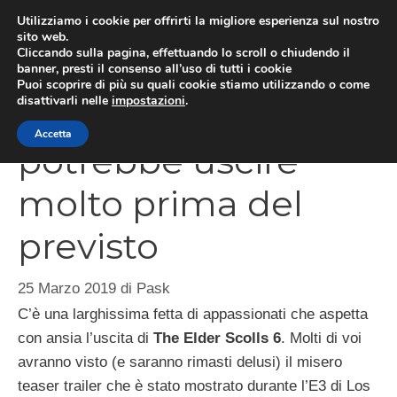
Vai
Utilizziamo i cookie per offrirti la migliore esperienza sul nostro
al
sito web.
MEN
Cliccando sulla pagina, effettuando lo scroll o chiudendo il
contenuto
banner, presti il consenso all’uso di tutti i cookie
Puoi scoprire di più su quali cookie stiamo utilizzando o come
disattivarli nelle
impostazioni
.
The Elder Scrolls 6
Accetta
potrebbe uscire
molto prima del
previsto
25 Marzo 2019
di
Pask
C’è una larghissima fetta di appassionati che aspetta
con ansia l’uscita di
The Elder Scolls 6
. Molti di voi
avranno visto (e saranno rimasti delusi) il misero
teaser trailer che è stato mostrato durante l’E3 di Los