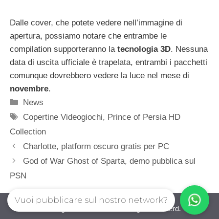
Dalle cover, che potete vedere nell’immagine di
apertura, possiamo notare che entrambe le
compilation supporteranno la
tecnologia 3D
. Nessuna
data di uscita ufficiale è trapelata, entrambi i pacchetti
comunque dovrebbero vedere la luce nel mese di
novembre
.
Categorie
News
Tag
Copertine Videogiochi
,
Prince of Persia HD
Collection
Charlotte, platform oscuro gratis per PC
God of War Ghost of Sparta, demo pubblica sul
PSN
Vuoi pubblicare sul nostro network?
iovideogioco.com © 2026. All right reserverd.