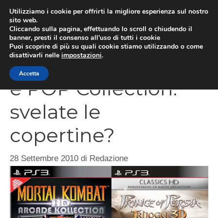
Vai
Utilizziamo i cookie per offrirti la migliore esperienza sul nostro
al
sito web.
MEN
Cliccando sulla pagina, effettuando lo scroll o chiudendo il
contenuto
banner, presti il consenso all’uso di tutti i cookie
Puoi scoprire di più su quali cookie stiamo utilizzando o come
disattivarli nelle
impostazioni
.
Mortal Kombat HD
Accetta
e POP Collection:
svelate le
copertine?
28 Settembre 2010
di
Redazione