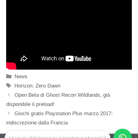
Categorie
News
Tag
Horizon: Zero Dawn
Open Beta di Ghost Recon Wildlands, già
disponibile il preload!
Giochi gratis Playstation Plus marzo 2017:
indiscrezione dalla Francia
Vuoi pubblicare sul nostro network?