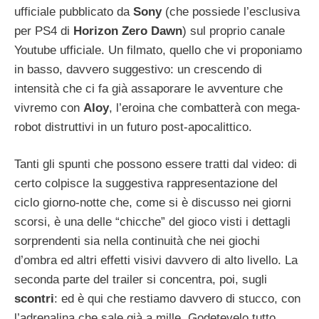
ufficiale pubblicato da
Sony
(che possiede l’esclusiva
per PS4 di
Horizon Zero Dawn
) sul proprio canale
Youtube ufficiale. Un filmato, quello che vi proponiamo
in basso, davvero suggestivo: un crescendo di
intensità che ci fa già assaporare le avventure che
vivremo con
Aloy
, l’eroina che combatterà con mega-
robot distruttivi in un futuro post-apocalittico.
Tanti gli spunti che possono essere tratti dal video: di
certo colpisce la suggestiva rappresentazione del
ciclo giorno-notte che, come si è discusso nei giorni
scorsi, è una delle “chicche” del gioco visti i dettagli
sorprendenti sia nella continuità che nei giochi
d’ombra ed altri effetti visivi davvero di alto livello. La
seconda parte del trailer si concentra, poi, sugli
scontri
: ed è qui che restiamo davvero di stucco, con
l’adrenalina che sale già a mille. Godetevelo tutto,