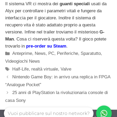
Il sistema VR ci mostra dei
guanti speciali
usati da
Alyx per controllare i parametri vitali e fungere da
interfaccia per il giocatore. Inoltre il sistema di
recupero vita è stato adattato proprio a questa
versione. Infine nel trailer troviamo il misterioso
G-
Man
. Cosa ci riserverà questa volta? Il gioco potete
trovarlo in
pre-order su Steam
.
Categorie
Anteprime
,
News
,
PC
,
Periferiche
,
Sparatutto
,
Videogiochi News
Tag
Half-Life
,
realtà virtuale
,
Valve
Nintendo Game Boy: in arrivo una replica in FPGA
“Analogue Pocket”
25 anni di PlayStation la rivoluzionaria console di
casa Sony
Vuoi pubblicare sul nostro network?