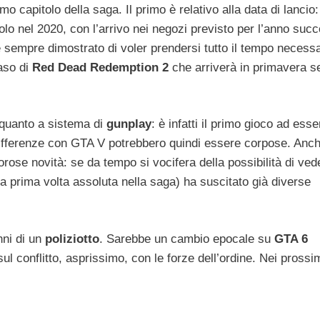
o capitolo della saga. Il primo è relativo alla data di lancio:
lo nel 2020, con l’arrivo nei negozi previsto per l’anno suc
 sempre dimostrato di voler prendersi tutto il tempo necessa
caso di
Red Dead Redemption 2
che arriverà in primavera s
n quanto a sistema di
gunplay
: è infatti il primo gioco ad esse
differenze con GTA V potrebbero quindi essere corpose. Anch
orose novità: se da tempo si vocifera della possibilità di ved
a prima volta assoluta nella saga) ha suscitato già diverse
nni di un
poliziotto
. Sarebbe un cambio epocale su
GTA 6
l conflitto, asprissimo, con le forze dell’ordine. Nei prossi