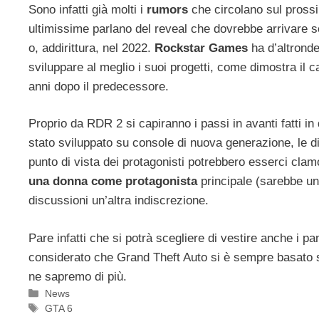
Sono infatti già molti i
rumors
che circolano sul prossim
ultimissime parlano del reveal che dovrebbe arrivare so
o, addirittura, nel 2022.
Rockstar Games
ha d’altronde
sviluppare al meglio i suoi progetti, come dimostra il 
anni dopo il predecessore.
Proprio da RDR 2 si capiranno i passi in avanti fatti i
stato sviluppato su console di nuova generazione, le 
punto di vista dei protagonisti potrebbero esserci clam
una donna come protagonista
principale (sarebbe un
discussioni un’altra indiscrezione.
Pare infatti che si potrà scegliere di vestire anche i pa
considerato che Grand Theft Auto si è sempre basato su
ne sapremo di più.
Categorie
News
Tag
GTA 6