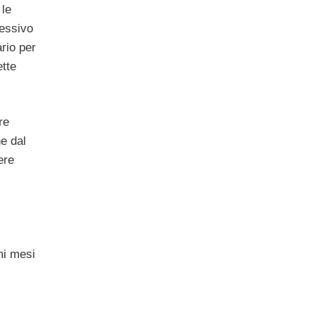
 le
cessivo
rio per
ette
re
e dal
ere
mi mesi