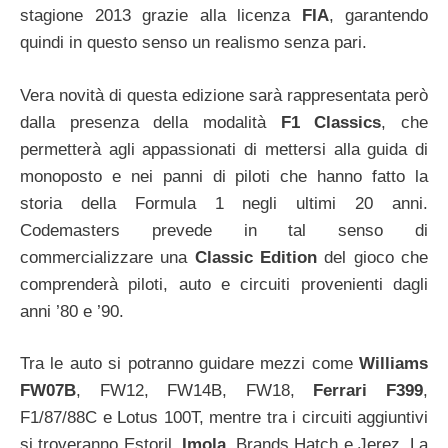
stagione 2013 grazie alla licenza
FIA
, garantendo
quindi in questo senso un realismo senza pari.
Vera novità di questa edizione sarà rappresentata però
dalla presenza della modalità
F1 Classics
, che
permetterà agli appassionati di mettersi alla guida di
monoposto e nei panni di piloti che hanno fatto la
storia della Formula 1 negli ultimi 20 anni.
Codemasters prevede in tal senso di
commercializzare una
Classic Edition
del gioco che
comprenderà piloti, auto e circuiti provenienti dagli
anni ’80 e ’90.
Tra le auto si potranno guidare mezzi come
Williams
FW07B
, FW12, FW14B, FW18,
Ferrari F399
,
F1/87/88C e Lotus 100T, mentre tra i circuiti aggiuntivi
si troveranno Estoril,
Imola
, Brands Hatch e Jerez. La