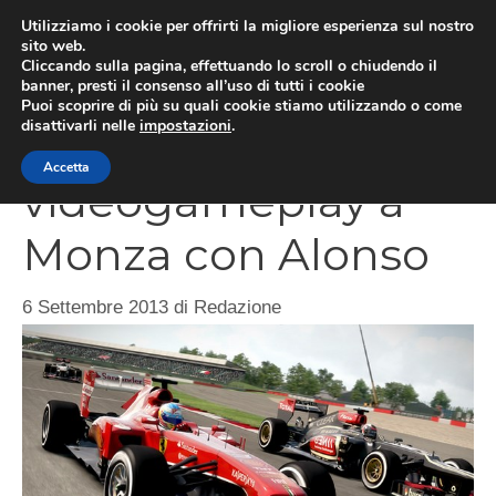
Vai
Utilizziamo i cookie per offrirti la migliore esperienza sul nostro
al
sito web.
MEN
Cliccando sulla pagina, effettuando lo scroll o chiudendo il
contenuto
banner, presti il consenso all’uso di tutti i cookie
Puoi scoprire di più su quali cookie stiamo utilizzando o come
disattivarli nelle
impostazioni
.
F1 2013,
Accetta
videogameplay a
Monza con Alonso
6 Settembre 2013
di
Redazione