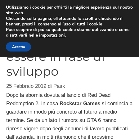
Vai
Utilizziamo i cookie per offrirti la migliore esperienza sul nostro
al
sito web.
MEN
Cliccando sulla pagina, effettuando lo scroll o chiudendo il
contenuto
banner, presti il consenso all’uso di tutti i cookie
Puoi scoprire di più su quali cookie stiamo utilizzando o come
disattivarli nelle
impostazioni
.
Bully 2 potrebbe già
Accetta
essere in fase di
sviluppo
25 Febbraio 2019
di
Pask
Dopo la sbornia dovuta al lancio di Red Dead
Redemption 2, in casa
Rockstar Games
si comincia a
guardare in modo più concreto al futuro a medio
termine. Se da un lato i rumors su GTA 6 hanno
ripreso vigore dopo degli annunci di lavoro pubblicati
dall’azienda, in molti ritengono che il prossimo