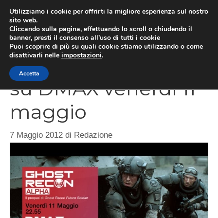
Vai
Utilizziamo i cookie per offrirti la migliore esperienza sul nostro
al
sito web.
MEN
Cliccando sulla pagina, effettuando lo scroll o chiudendo il
contenuto
banner, presti il consenso all’uso di tutti i cookie
Puoi scoprire di più su quali cookie stiamo utilizzando o come
disattivarli nelle
impostazioni
.
Ghost Recon Alpha
Accetta
su DMAX venerdì 11
maggio
7 Maggio 2012
di
Redazione